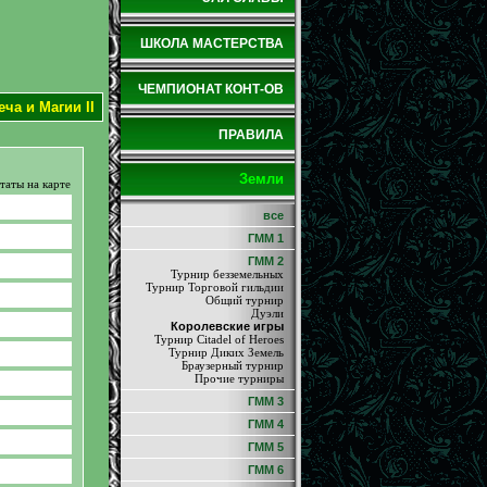
ШКОЛА МАСТЕРСТВА
ЧЕМПИОНАТ КОНТ-ОВ
ча и Магии II
ПРАВИЛА
Земли
таты на карте
все
ГММ 1
ГММ 2
Турнир безземельных
Турнир Торговой гильдии
Общий турнир
Дуэли
Королевские игры
Турнир Citadel of Heroes
Турнир Диких Земель
Браузерный турнир
Прочие турниры
ГММ 3
ГММ 4
ГММ 5
ГММ 6