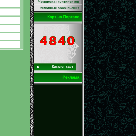
Чемпионат континентов
Условные обозначения
Карт на Портале
Каталог карт
Реклама