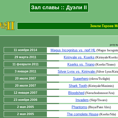
Зал славы :: Дуэли II
Земли Героев Ме
резуль
11 ноября 2014
Magus Incognitus vs. nprf HL
(Magus Incognit
29 марта 2011
Kirinyale vs. Kserks
(Kirinyale/Kserks
11 февраля 2011
Kserks vs. Tirano
(Kserks/Tirano)
3 января 2011
Silver Lynx vs. Kirinyale
(Silver Lynx/Kiri
20 июля 2007
Superhero
(rilovu/Twilight)
20 июля 2007
Shark Tooth
(Kirinyale/Maximix)
12 января 2007
Bloodshed
(Navuchodonosor/Ara)
23 ноября 2006
Invaders
(Skip/Tiwaro)
2 мая 2005
Phantoms
(Bisya/Pater Alex)
2 мая 2005
The complete House
(Kserks/Sila)