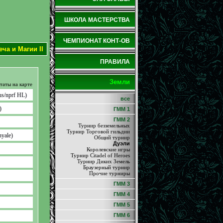
ШКОЛА МАСТЕРСТВА
ЧЕМПИОНАТ КОНТ-ОВ
ча и Магии II
ПРАВИЛА
Земли
таты на карте
us/nprf HL)
все
)
ГММ 1
ГММ 2
Турнир безземельных
Турнир Торговой гильдии
nyale)
Общий турнир
Дуэли
Королевские игры
Турнир Citadel of Heroes
Турнир Диких Земель
Браузерный турнир
Прочие турниры
ГММ 3
ГММ 4
ГММ 5
ГММ 6