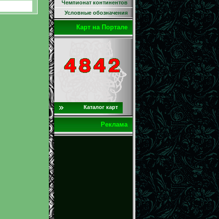
Чемпионат континентов
Условные обозначения
Карт на Портале
Каталог карт
Реклама