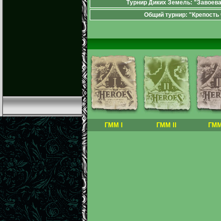
Турнир Диких Земель: "Завоев
Общий турнир: "Крепость 
ГММ I
ГММ II
ГММ 