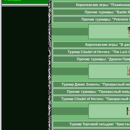
Королевские игры: "Пламенная
Прочие турниры: "Battle 
Прочие турниры: "Pekniete 
Королевские игры: "В дж
Турнир Citadel of Heroes: "The Last 
Прочие турниры: "Дракон При
Турнир Диких Земель: "Прекрасный но
Прочие турниры: "Прекрасный новы
Турнир Citadel of Heroes: "Прекрасный
Турнир Торговой гильдии: "Крист