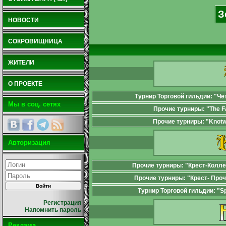
З
НОВОСТИ
СОКРОВИЩНИЦА
ЖИТЕЛИ
О ПРОЕКТЕ
Турнир Торговой гильдии: "Че
Мы в соц. сетях
Прочие турниры: "The 
Прочие турниры: "Knot
Авторизация
Прочие турниры: "Крест-Колл
Прочие турниры: "Крест- Проч
Турнир Торговой гильдии: "S
Регистрация
Напомнить пароль
Реклама