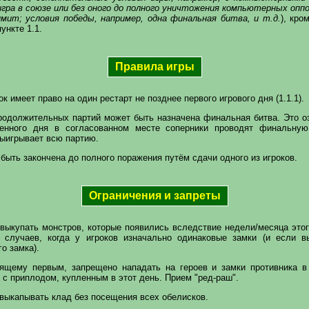
 игра в союзе или без оного до полного уничтожения компьютерных опп
мит; условия победы, например, одна финальная битва, и т.д.
), кро
ункте 1.1.
Правила игры
к имеет право на один рестарт не позднее первого игрового дня (1.1.1).
родолжительных партий может быть назначена финальная битва. Это оз
ренного дня в согласованном месте соперники проводят финальную
ыигрывает всю партию.
быть закончена до полного поражения путём сдачи одного из игроков.
Ограничения и запреты
выкупать монстров, которые появились вследствие недели/месяца этог
 случаев, когда у игроков изначально одинаковые замки (и если в
о замка).
дящему первым, запрещено нападать на героев и замки противника в
 с приплодом, купленным в этот день. Прием "ред-раш".
выкапывать клад без посещения всех обелисков.