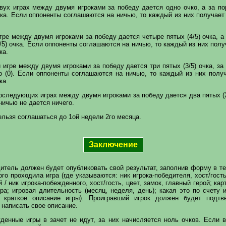
вух играх между двумя игроками за победу дается одно очко, а за п
очка. Если оппоненты соглашаются на ничью, то каждый из них получает
гре между двумя игроками за победу дается четыре пятых (4/5) очка, а
1/5) очка. Если оппоненты соглашаются на ничью, то каждый из них полу
ка.
 игре между двумя игроками за победу дается три пятых (3/5) очка, за
о (0). Если оппоненты соглашаются на ничью, то каждый из них полу
ка.
оследующих играх между двумя игроками за победу дается два пятых (2/
ничью не дается ничего.
льзя соглашаться до 1ой недели 2го месяца.
Заключение
итель должен будет опубликовать свой результат, заполнив форму в те
го проходила игра (где указываются: ник игрока-победителя, хост/гость
 / ник игрока-побежденного, хост/гость, цвет, замок, главный герой; кар
ра; игровая длительность (месяц, неделя, день); какая это по счету 
; краткое описание игры). Проигравший игрок должен будет подтв
 написать свое описание.
денные игры в зачет не идут, за них начисляется ноль очков. Если