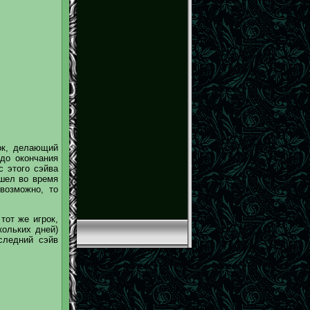
рок, делающий
до окончания
с этого сэйва
ошел во время
возможно, то
тот же игрок,
кольких дней)
следний сэйв