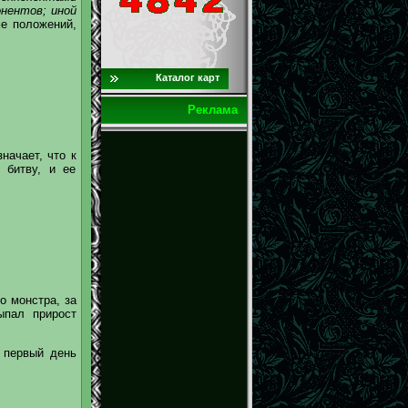
онентов; иной
ме положений,
Каталог карт
Реклама
начает, что к
 битву, и ее
о монстра, за
ыпал прирост
 первый день