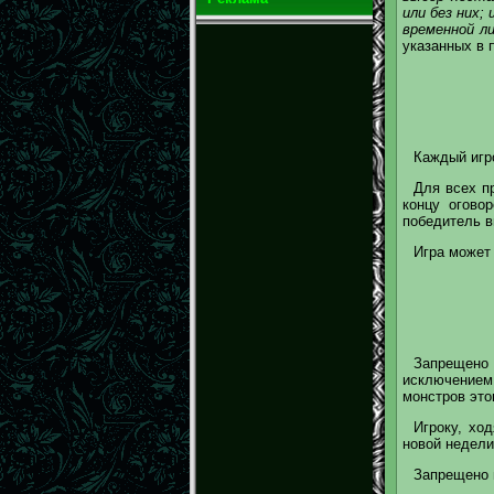
или без них;
временной ли
указанных в п
Каждый игро
Для всех п
концу огово
победитель в
Игра может 
Запрещено 
исключением
монстров этог
Игроку, хо
новой недели
Запрещено 