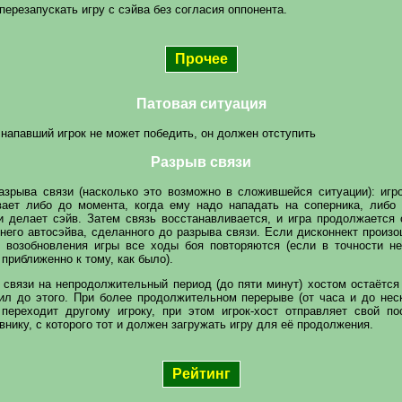
ерезапускать игру с сэйва без согласия оппонента.
Прочее
Патовая ситуация
напавший игрок не может победить, он должен отступить
Разрыв связи
азрыва связи (насколько это возможно в сложившейся ситуации): иг
вает либо до момента, когда ему надо нападать на соперника, либо 
и делает сэйв. Затем связь восстанавливается, и игра продолжается 
него автосэйва, сделанного до разрыва связи. Если дисконнект произ
е возобновления игры все ходы боя повторяются (если в точности не
приближенно к тому, как было).
 связи на непродолжительный период (до пяти минут) хостом остаётся 
ил до этого. При более продолжительном перерыве (от часа и до нес
 переходит другому игроку, при этом игрок-хост отправляет свой по
внику, с которого тот и должен загружать игру для её продолжения.
Рейтинг