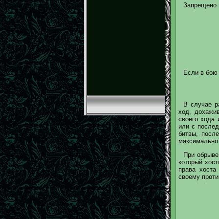
Запрещено п
Если в бою 
В случае р
ход, дохажи
своего хода 
или с послед
битвы, посл
максимально 
При обрыве
который хост
права хоста
своему проти