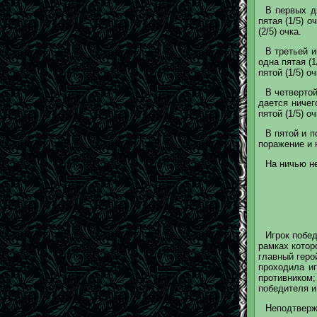
В первых д
пятая (1/5) 
(2/5) очка.
В третьей и
одна пятая (
пятой (1/5) оч
В четвертой
дается ничег
пятой (1/5) оч
В пятой и п
поражение и 
На ничью не
Игрок побед
рамках которо
главный герой
проходила иг
противником
победителя и
Неподтверж