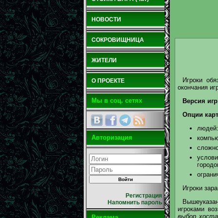
НОВОСТИ
СОКРОВИЩНИЦА
ЖИТЕЛИ
Игроки обя
О ПРОЕКТЕ
окончания иг
Мы в соц. сетях
Версия иг
Опции кар
людей
Авторизация
компь
сложно
услов
городо
ограни
Игроки зара
Регистрация
Вышеуказа
Напомнить пароль
игроками во
выбор хоста
Реклама