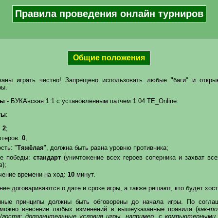
Правила проведения онлайн турниров
Общие положения
заны играть честно! Запрещено использовать любые "баги" и откры
ры.
ры
- БУКАвская 1.1 с установленным патчем 1.04 ТЕ_Online.
ты
:
:
2
;
ютеров:
0
;
сть: "
Тяжёлая
", должна быть равна уровню противника;
ие победы:
стандарт
(уничтожение всех героев соперника и захват все
в);
чение времени на ход:
10
минут.
нее договариваются о дате и сроке игры, а также решают, кто будет хос
нные принципы должны быть обговорены до начала игры. По согл
зможно внесение любых изменений в вышеуказанные правила (
как-т
/гостя; дополнительные условия игры, например, с компьютерными