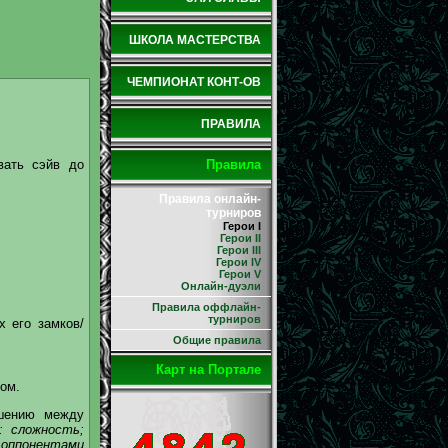
ШКОЛА МАСТЕРСТВА
ЧЕМПИОНАТ КОНТ-ОВ
ПРАВИЛА
вать сэйв до
Правила
Правила онлайн-
турниров
Герои I
Герои II
Герои III
Герои IV
Герои V
Онлайн-дуэли
Правила оффлайн-
турниров
х его замков/
Общие правила
Карт на Портале
том.
ашению между
о: сложность;
 оппонентами