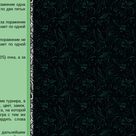
оражение одна
 по две пятых
 за поражение
чает по одной
 поражение не
чает по одной
5) очка, а за
ме турнира, в
, цвет, замок,
та, на которой
игра с тем же
ердить слова
 в дальнейшем