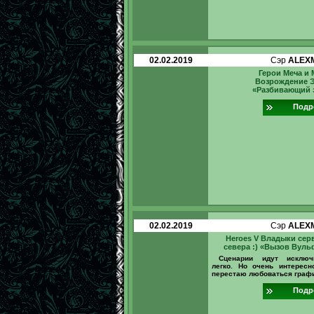
02.02.2019
Сэр
ALEX
Герои Меча и М
Возрождение 
«Разбивающий 
Подр
02.02.2019
Сэр
ALEX
Heroes V Владыки серв
севера :) «Вызов Вуль
Сценарии идут исключ
легко. Но очень интересн
перестаю любоваться графи
Подр