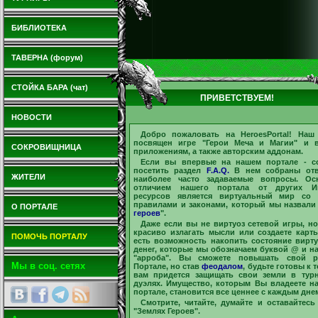
БИБЛИОТЕКА
ТАВЕРНА (форум)
СТОЙКА БАРА (чат)
ПРИВЕТСТВУЕМ!
НОВОСТИ
Добро пожаловать на
HeroesPortal
! Наш
посвящен игре "
Герои Меча и Магии
" и 
СОКРОВИЩНИЦА
приложениям, а также авторским аддонам.
Если вы впервые на нашем портале - с
посетить раздел
F.A.Q.
В нем собраны отв
ЖИТЕЛИ
наиболее часто задаваемые вопросы. Ос
отличием нашего портала от других Ин
ресурсов является виртуальный мир со 
правилами и законами, который мы назвали
О ПОРТАЛЕ
героев
".
Даже если вы не виртуоз сетевой игры, но
красиво излагать мысли или создаете карты
ПОМОЧЬ ПОРТАЛУ
есть возможность накопить состояние вирт
денег, которые мы обозначаем буквой @ и н
"арроба". Вы сможете повышать свой р
Мы в соц. сетях
Портале, но став
феодалом
, будьте готовы к т
вам придется защищать свои земли в тур
дуэлях. Имущество, которым Вы владеете н
портале, становится все ценнее с каждым дне
Смотрите, читайте, думайте и оставайтесь
"Землях Героев".