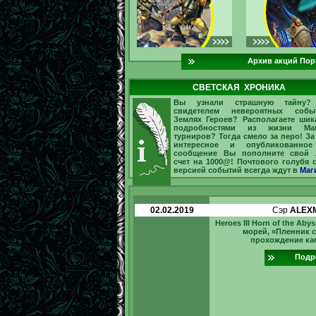
Архив акций Пор
СВЕТСКАЯ ХРОНИКА
Вы узнали страшную тайну?
свидетелем невероятных соб
Землях Героев? Располагаете ши
подробностями из жизни Маг
турниров? Тогда смело за перо! За
интересное и опубликованное
сообщение Вы пополните свой 
счет на 1000@! Почтового голубя 
версией событий всегда ждут в
Маг
02.02.2019
Сэр
ALEX
Heroes III Horn of the Aby
морей, «Пленник 
прохождение ка
Подр