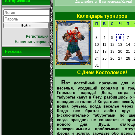
Авторизация
Да улыбнется Вам госпожа Удача!
Календарь турниров
П
В
С
Ч
П
Регистрация
3
4
5
6
7
Напомнить пароль
10
11
12
13
14
Реклама
17
18
19
20
21
24
25
26
27
28
31
С Днем Костоломов!
В
от достойный праздник для о
веселья, уходящий корнями в тра
Гномьего народа! День, когда 
табуреты канут в Лету, разбившись о 
нерадивые головы! Когда пиво рекой,
водка ручьем, когда веселье через 
Когда все братья любят друг 
(исключительно табуретами по шап
когда праздник не кончается с при
нового дня. Души, отягоще
неразрешимыми проблемами отсут
феода и золота, забудьте обо всем, 