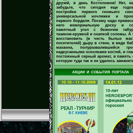
друзей, в день Костоломов! Нет, е
забудьте, что сегодня еще годо
постройки первого гномьего сено
универсальной ночлежки и проо
первого борделя. Посему надо привес
него мемориальную доску и со
памятный угол с безногим табур
тазиком-кружкой и охапкой соломы. А 
восстановить (в честь былых мас
посетителей) дыру в стене, в виде ба
махаона, полуразвалившийся г
надкусанными осколками костей, и гла
постоянный серный аромат, в память 
которую туда так и не удалось заманить
АКЦИИ И СОБЫТИЯ ПОРТАЛА