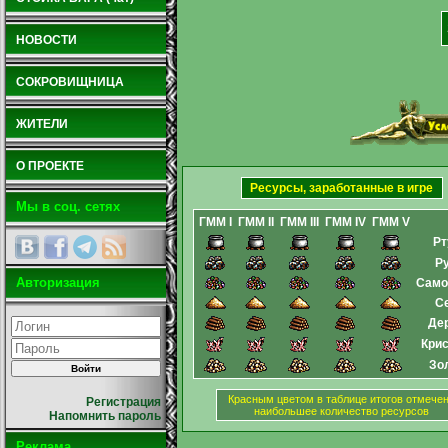
НОВОСТИ
СОКРОВИЩНИЦА
ЖИТЕЛИ
О ПРОЕКТЕ
Ресурсы, заработанные в игре
Мы в соц. сетях
ГММ I
ГММ II
ГММ III
ГММ IV
ГММ V
Рт
Р
Авторизация
Само
С
Де
Кри
Зо
Красным цветом в таблице итогов отмече
Регистрация
наибольшее количество ресурсов
Напомнить пароль
Реклама