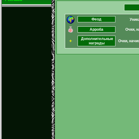
Феод
Уник
Арроба
Очки, 
Дополнительные
+
Очки, начи
награды