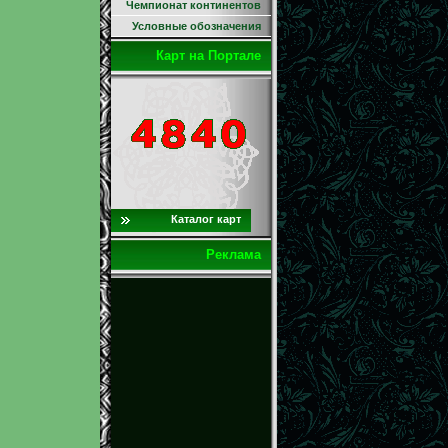
Чемпионат континентов
Условные обозначения
Карт на Портале
Каталог карт
Реклама