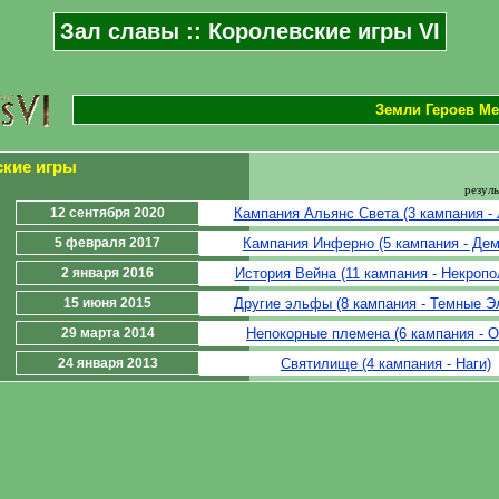
Зал славы :: Королевские игры VI
Земли Героев Ме
ские игры
резуль
12 сентября 2020
Кампания Альянс Света (3 кампания -
5 февраля 2017
Кампания Инферно (5 кампания - Де
2 января 2016
История Вейна (11 кампания - Некропо
15 июня 2015
Другие эльфы (8 кампания - Темные 
29 марта 2014
Непокорные племена (6 кампания - О
24 января 2013
Святилище (4 кампания - Наги)