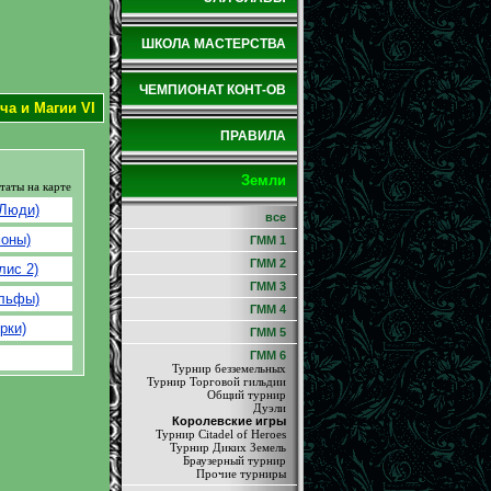
ШКОЛА МАСТЕРСТВА
ЧЕМПИОНАТ КОНТ-ОВ
ча и Магии VI
ПРАВИЛА
Земли
таты на карте
 Люди)
все
моны)
ГММ 1
ГММ 2
лис 2)
ГММ 3
Эльфы)
ГММ 4
рки)
ГММ 5
ГММ 6
Турнир безземельных
Турнир Торговой гильдии
Общий турнир
Дуэли
Королевские игры
Турнир Citadel of Heroes
Турнир Диких Земель
Браузерный турнир
Прочие турниры