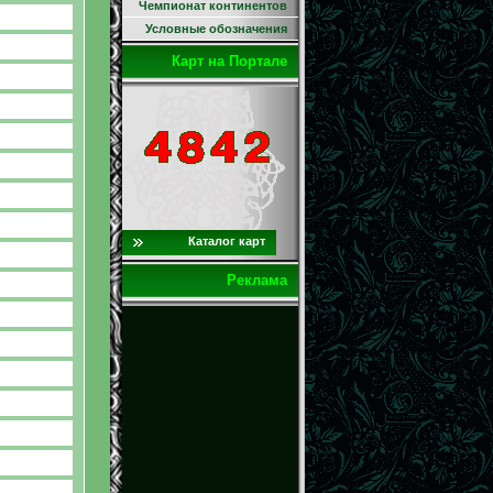
Чемпионат континентов
Условные обозначения
Карт на Портале
Каталог карт
Реклама