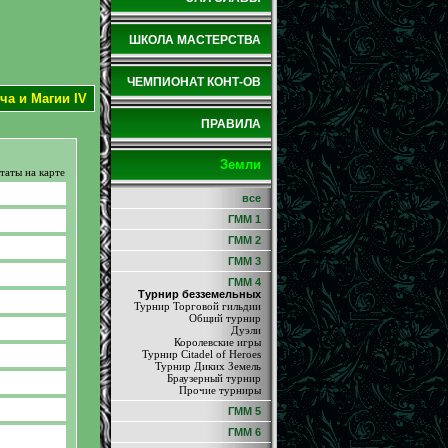
ШКОЛА МАСТЕРСТВА
ЧЕМПИОНАТ КОНТ-ОВ
ча и Магии IV
ПРАВИЛА
Земли
таты на карте
все
ГММ 1
ГММ 2
ГММ 3
ГММ 4
Турнир безземельных
Турнир Торговой гильдии
Общий турнир
Дуэли
Королевские игры
Турнир Citadel of Heroes
Турнир Диких Земель
Браузерный турнир
Прочие турниры
ГММ 5
ГММ 6