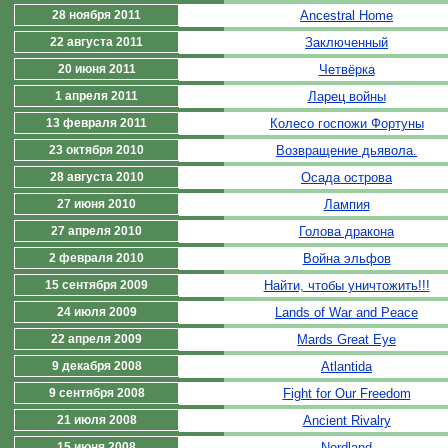
28 ноября 2011
Ancestral Home
22 августа 2011
Заключенный
20 июня 2011
Четвёрка
1 апреля 2011
Ларец войны
13 февраля 2011
Колесо госпожи Фортуны
23 октября 2010
Возвращение дьявола.
28 августа 2010
Осада острова
27 июня 2010
Лампия
27 апреля 2010
Голова дракона
2 февраля 2010
Война эльфов
15 сентября 2009
Найти, чтобы уничтожить!!!
24 июля 2009
Lands of War and Peace
22 апреля 2009
Mards Great Eye
9 декабря 2008
Atlantida
9 сентября 2008
Fight for Our Freedom
21 июля 2008
Ancient Rivalry
15 июня 2008
Nordland