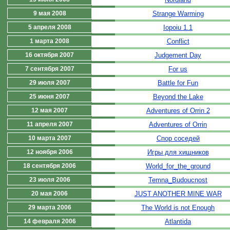
9 мая 2008
Strange Warming
5 апреля 2008
Iopoiu 1.1
1 марта 2008
Conflict
16 октября 2007
Judgement Day
7 сентября 2007
For us
29 июля 2007
Battle for Fun
25 июня 2007
Beyond the Lake
12 мая 2007
Adventures of Orrin 2
11 апреля 2007
Adventures of Orrin
10 марта 2007
Спор соседей
12 ноября 2006
Игры для хищников
18 сентября 2006
World_for_the_ground
23 июля 2006
Temna_Budoucnost
20 мая 2006
JUST ANOTHER MINE WAR
29 марта 2006
The World is not Enough
14 февраля 2006
Atlantida