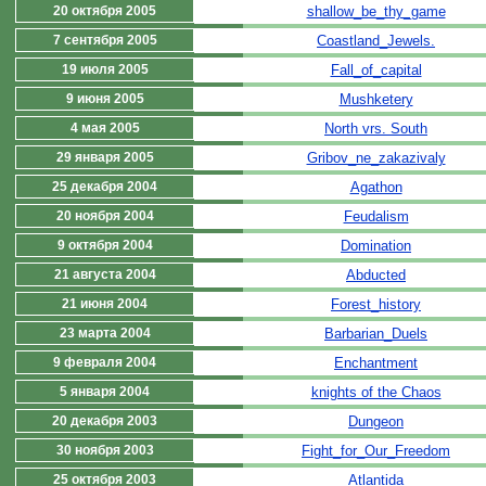
20 октября 2005
shallow_be_thy_game
7 сентября 2005
Coastland_Jewels.
19 июля 2005
Fall_of_capital
9 июня 2005
Mushketery
4 мая 2005
North vrs. South
29 января 2005
Gribov_ne_zakazivaly
25 декабря 2004
Agathon
20 ноября 2004
Feudalism
9 октября 2004
Domination
21 августа 2004
Abducted
21 июня 2004
Forest_history
23 марта 2004
Barbarian_Duels
9 февраля 2004
Enchantment
5 января 2004
knights of the Chaos
20 декабря 2003
Dungeon
30 ноября 2003
Fight_for_Our_Freedom
25 октября 2003
Atlantida