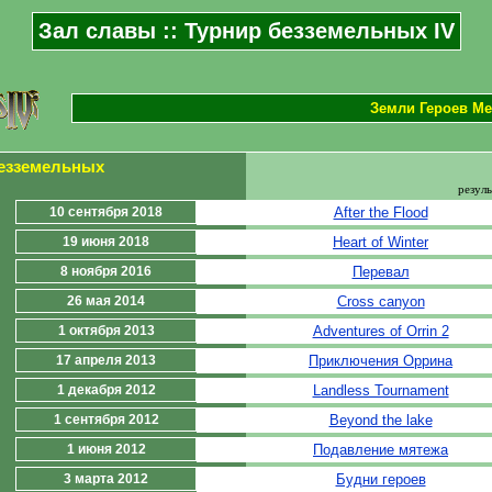
Зал славы :: Турнир безземельных IV
Земли Героев Ме
безземельных
резуль
10 сентября 2018
After the Flood
19 июня 2018
Heart of Winter
8 ноября 2016
Перевал
26 мая 2014
Cross canyon
1 октября 2013
Adventures of Orrin 2
17 апреля 2013
Приключения Оррина
1 декабря 2012
Landless Tournament
1 сентября 2012
Beyond the lake
1 июня 2012
Подавление мятежа
3 марта 2012
Будни героев