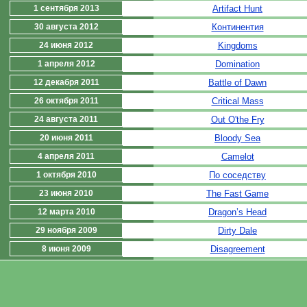
1 сентября 2013
Artifact Hunt
30 августа 2012
Континентия
24 июня 2012
Kingdoms
1 апреля 2012
Domination
12 декабря 2011
Battle of Dawn
26 октября 2011
Critical Mass
24 августа 2011
Out O'the Fry
20 июня 2011
Bloody Sea
4 апреля 2011
Camelot
1 октября 2010
По соседству
23 июня 2010
The Fast Game
12 марта 2010
Dragon’s Head
29 ноября 2009
Dirty Dale
8 июня 2009
Disagreement