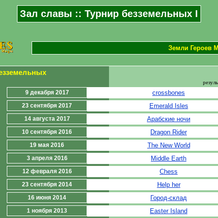
Зал славы :: Турнир безземельных I
Земли Героев М
безземельных
резуль
9 декабря 2017
crossbones
23 сентября 2017
Emerald Isles
14 августа 2017
Арабские ночи
10 сентября 2016
Dragon Rider
19 мая 2016
The New World
3 апреля 2016
Middle Earth
12 февраля 2016
Chess
23 сентября 2014
Help her
16 июня 2014
Город-склад
1 ноября 2013
Easter Island