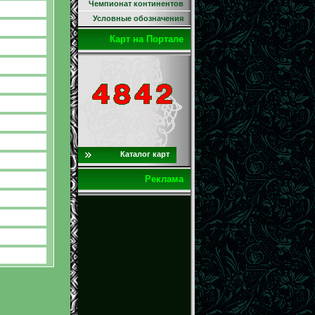
Чемпионат континентов
Условные обозначения
Карт на Портале
Каталог карт
Реклама