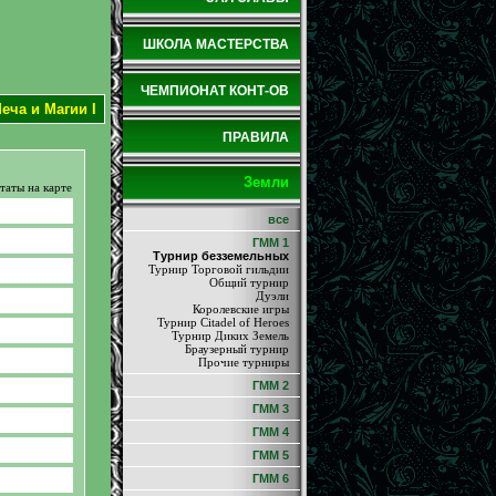
ШКОЛА МАСТЕРСТВА
ЧЕМПИОНАТ КОНТ-ОВ
еча и Магии I
ПРАВИЛА
Земли
таты на карте
все
ГММ 1
Турнир безземельных
Турнир Торговой гильдии
Общий турнир
Дуэли
Королевские игры
Турнир Citadel of Heroes
Турнир Диких Земель
Браузерный турнир
Прочие турниры
ГММ 2
ГММ 3
ГММ 4
ГММ 5
ГММ 6