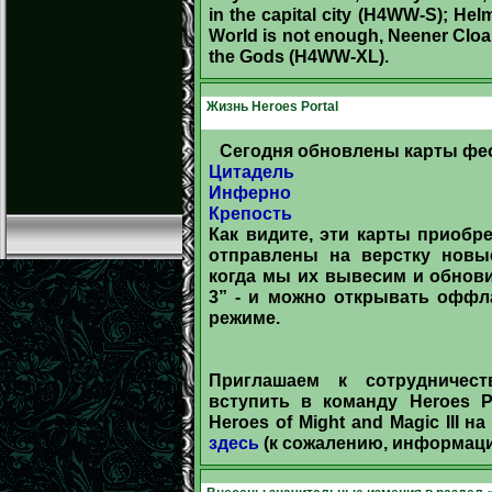
in the capital city (H4WW-S); H
World is not enough, Neener Cloa
the Gods (H4WW-XL).
Жизнь Heroes Portal
Сегодня обновлены карты фе
Цитадель
Инферно
Крепость
Как видите, эти карты приобр
отправлены на верстку новые
когда мы их вывесим и обнов
3” - и можно открывать оффл
режиме.
Приглашаем к сотрудничес
вступить в команду Heroes P
Heroes of Might and Magic III
здесь
(к сожалению, информаци