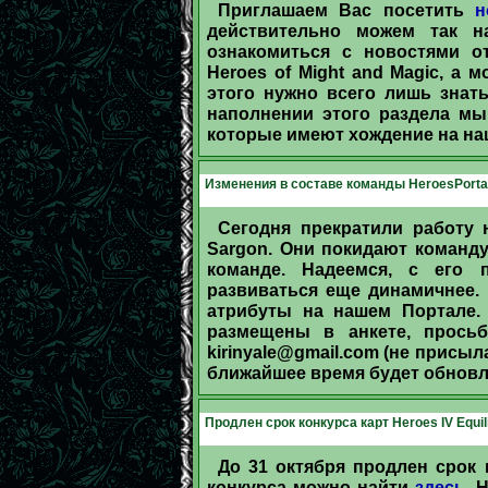
Приглашаем Вас посетить
н
действительно можем так н
ознакомиться с новостями от
Heroes of Might and Magic, а 
этого нужно всего лишь знат
наполнении этого раздела мы
которые имеют хождение на на
Изменения в составе команды HeroesPortal
Сегодня прекратили работу 
Sargon. Они покидают команду.
команде. Надеемся, с его 
развиваться еще динамичнее.
атрибуты на нашем Портале.
размещены в анкете, прось
kirinyale@gmail.com
(
не присыла
ближайшее время будет обнов
Продлен срок конкурса карт Heroes IV Equili
До 31 октября продлен срок к
конкурса можно найти
здесь
. 