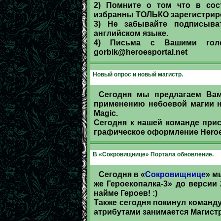
2) Помните о том что в сос
избранны ТОЛЬКО зарегистри
3) Не забывайте подписыв
английском языке.
4) Письма с Вашими голо
gorbik@heroesportal.net
Новый опрос и новый магистр.
Сегодня мы предлагаем Ва
применению небоевой магии на
Magic.
Сегодня к нашей команде прис
графическое оформление Heroes
В «Сокровищнице» Портала обновление.
Сегодня в «
Сокровищнице
» м
же Героекопалка-3» до версии 
найме Героев! :)
Также сегодня покинул команду
атрибутами занимается Магистр K