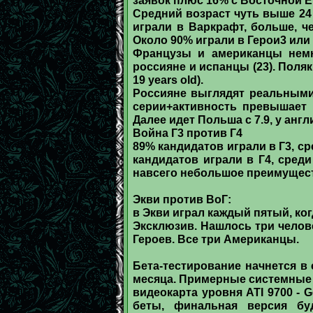
Средний возраст чуть выше 24 л
играли в Варкрафт, больше, че
Около 90% играли в Герои3 или 
Французы и американцы немно
россияне и испанцы (23). Поля
19 years old).
Россияне выглядят реальными
серии+активность превышает 
Далее идет Польша с 7.9, у англ
Война Г3 против Г4
89% кандидатов играли в Г3, ср
кандидатов играли в Г4, среди
навсего небольшое преимущест
Экви против ВоГ:
в Экви играл каждый пятый, когд
Эксклюзив. Нашлось три челове
Героев. Все три Американцы.
Бета-тестирование начнется в
месяца. Примерные системные т
видеокарта уровня ATI 9700 - 
беты, финальная версия буд