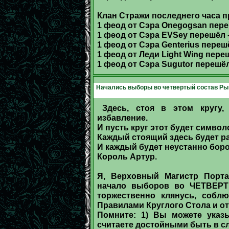
Клан Стражи последнего часа п
1 феод от Сэра Onegogsan пере
1 феод от Сэра EVSey перешёл -
1 феод от Сэра Genterius перешёл
1 феод от Леди Light Wing пере
1 феод от Сэра Sugutor перешёл
Начались выборы во четвертый состав Рыц
Здесь, стоя в этом кругу,
избавление.
И пусть круг этот будет симво
Каждый стоящий здесь будет р
И каждый будет неустанно борот
Король Артур.
Я, Верховный Магистр Портал
начало выборов во ЧЕТВЕРТЫ
торжественно клянусь, соблю
Правилами Круглого Стола и от
Помните: 1) Вы можете указ
считаете достойными быть в с