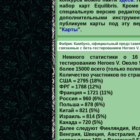
набор карт Equilibris. Кром
специальную версию редакто
дополнительными инструме
публикуем карты под эту в
"
Карты
".
Фабрис Камбунэ, официальный представите
связанные с бета-тестированием Heroes V.
Немного статистики о 16
тестированию Heroes V. Около 
более 15000 всего (только по
Количество участников по стра
США = 2795 (18%)
ФРГ = 1788 (12%)
Франция = 1721 (11%)
Россия = 960 (6%)
Польша = 878 (6%)
Китай = 821 (5%)
Израиль = 814 (5%)
Канада = 720 (5%)
Далее следуют Финляндия, Ис
Венгрия, Швеция, Австралия, 
заявок плюс 16% с Восточной 