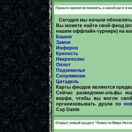
Пришло время вспомнить, к какой расе в ми
Сегодня мы начали обновлять 
Вы можете найти свой феод (ес
нашем оффлайн-турнире) на ко
Башня
Замок
Инферно
Крепость
Некрополис
Оплот
Подземелье
Сопряжение
Цитадель
Карты феодов являются предв
Сейчас разведчики-эльфы ищ
верфи, чтобы вы могли своб
организовывать дуэли по
но
Сэр Dante
Открыт новый раздел “Новости Мира Heroes