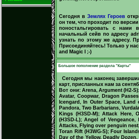
Сегодня в
Землях Героев
откр
он тем, что проходит по версии 
поностальгировать с нами в
начальный сейв по адресу
adr
узнать по этому же адресу. 
Присоединяйтесь! Только у нас
and Magic I
;-)
Большое пополнение раздела "Карты"
Сегодня мы наконец заверши
карт, присланных нам за сентяб
Вот они: Arena, Argument (H2-S)
Avatar, Coopwar, Dragon Passes, 
Icengard, In Outer Space, Land o
Pandora, Two Barbarians, Vurdal
Kings (H3SD-M); Attack Here,
(H3SD-L); Angel of Vengeance, 
Attacks, Flying over penguin nest,
Toran Rift (H3WG-S); Four Islan
Day of the Yellow, Deadly Dozen,