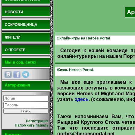
Ар
НОВОСТИ
СОКРОВИЩНИЦА
ЖИТЕЛИ
Онлайн-игры на Heroes Portal
Сегодня к нашей команде пр
О ПРОЕКТЕ
онлайн-турниры на нашем Портал
Мы в соц. сетях
Жизнь Heroes Portal.
Мы все еще приглашаем к с
Авторизация
желающих вступить в команду 
версии Heroes of Might and Ma
узнать
здесь
. (к сожалению, ин
Также напомнинаем Вам, что
Регистрация
Рыцарей Круглого Стола четвер
Напомнить пароль
Так что поспешите отправ
gorbik@heroesportal.net
.
Реклама