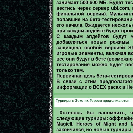
занимает 500-600 МБ. Будет те
вестись через сервер ubi.com, 
финальной версии). Мультипл
попавшие на бета-тестирование
его начала. Ожидается несколь
при каждом апдейте будет про
С каждым апдейтов будут м
добавляться новые режимы и
защищена особой версией Sta
игровые элементы, включая все
все они будут в бете (возможно,
тестирования можно будет об
только там.
Первичная цель бета-тестирова
В связи с этим предполагает
информации о ВСЕХ расах в Her
Турниры в Землях Героев продолжаются!
Хотелось бы напомнить, 
следующие турниры: оффлайн-ту
MagicII, Heroes of Might and 
закончился, но новые турниры ск