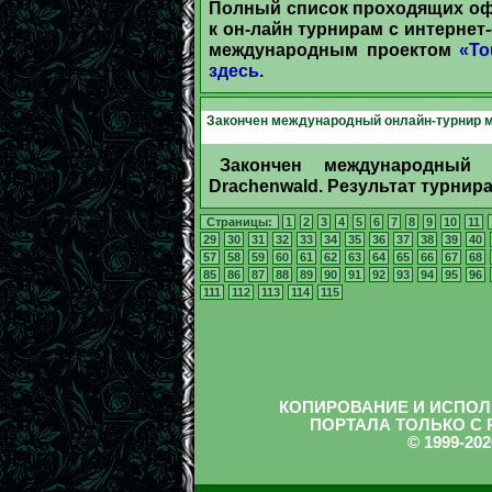
Полный список проходящих о
к он-лайн турнирам с интерне
международным проектом
«To
здесь
.
Закончен международный онлайн-турнир ме
Закончен международный 
Drachenwald. Результат турнира 
Страницы:
1
2
3
4
5
6
7
8
9
10
11
29
30
31
32
33
34
35
36
37
38
39
40
57
58
59
60
61
62
63
64
65
66
67
68
85
86
87
88
89
90
91
92
93
94
95
96
111
112
113
114
115
КОПИРОВАНИЕ И ИСПОЛ
ПОРТАЛА ТОЛЬКО С
© 1999-2