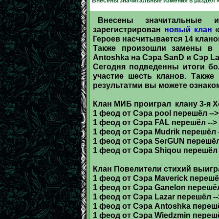
Внесены значитальные измения в раздел 
Внесены значитальные 
зарегистрирован
новый клан
«
Героев насчитывается 14 клано
Также произошли замены в 
Antoshka на Сэра SanD и Сэр La
Сегодня подведенны итоги бо
участие шесть кланов. Также
результатми вы можете ознако
Клан МИБ проиграл клану 3-я 
1 феод от Сэра pool перешёл --
1 феод от Сэра FAL перешёл -->
1 феод от Сэра Mudrik перешёл -
1 феод от Сэра SerGUN перешёл 
1 феод от Сэра Shiqou перешёл 
Клан Повелители стихий выигр
1 феод от Сэра Maverick перешё
1 феод от Сэра Ganelon перешё
1 феод от Сэра Lazar перешёл -
1 феод от Сэра Antoshka переш
1 феод от Сэра Wiedzmin перешё