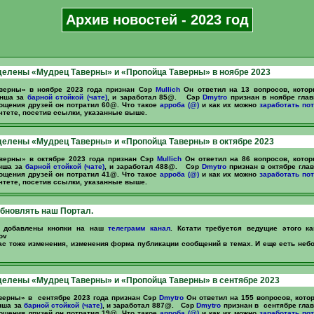
Архив новостей - 2023 год
елены «Мудрец Таверны» и «Пропойца Таверны» в ноябре 2023
верны» в ноябре 2023 года признан Сэр
Mullich
Он ответил на 13 вопросов, кото
енша за
барной стойкой (чате)
, и заработал 85@. Сэр
Dmytro
признан в ноябре гла
ощения друзей он потратил 60@. Что такое
арроба (@)
и как их можно
заработать
пот
чтете, посетив ссылки, указанные выше.
елены «Мудрец Таверны» и «Пропойца Таверны» в октябре 2023
верны» в октябре 2023 года признан Сэр
Mullich
Он ответил на 86 вопросов, кото
нша за
барной стойкой (чате)
, и заработал 488@. Сэр
Dmytro
признан в октябре гла
ощения друзей он потратил 41@. Что такое
арроба (@)
и как их можно
заработать
пот
чтете, посетив ссылки, указанные выше.
бновлять наш Портал.
и добавлены кнопки на наш
телеграмм канал
. Кстати требуется ведущие этого ка
ov
ас тоже изменения, изменения форма публикации сообщений в темах. И еще есть не
елены «Мудрец Таверны» и «Пропойца Таверны» в сентябре 2023
верны» в сентябре 2023 года признан Сэр
Dmytro
Он ответил на 155 вопросов, кото
нша за
барной стойкой (чате)
, и заработал 887@. Сэр
Dmytro
признан в сентябре гла
ощения друзей он потратил 19@. Что такое
арроба (@)
и как их можно
заработать
пот