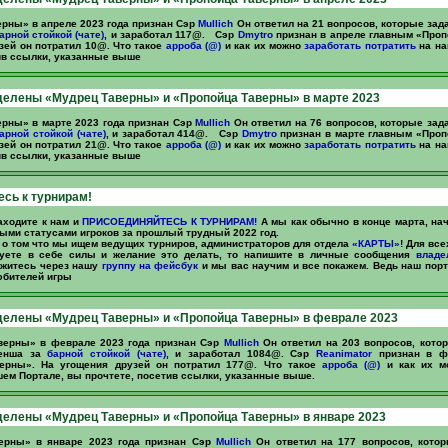
рны» в апреле 2023 года признан Сэр
Mullich
Он ответил на 21 вопросов, которые за
арной стойкой (чате)
, и заработал 117@. Сэр
Dmytro
признан в апреле главным «Проп
зей он потратил 10@. Что такое
арроба (@)
и как их можно
заработать
потратить
на на
ив ссылки, указанные выше
елены «Мудрец Таверны» и «Пропойца Таверны» в марте 2023
рны» в марте 2023 года признан Сэр
Mullich
Он ответил на 76 вопросов, которые за
арной стойкой (чате)
, и заработал 414@. Сэр
Dmytro
признан в марте главным «Проп
зей он потратил 21@. Что такое
арроба (@)
и как их можно
заработать
потратить
на на
ив ссылки, указанные выше
сь к турнирам!
Заходите к нам и
ПРИСОЕДИНЯЙТЕСЬ К ТУРНИРАМ!
А мы как обычно в конце марта, на
ыми статусами игроков за прошлый трудный 2022 год.
о том что мы ищем ведущих турниров, администраторов для отдела
«КАРТЫ»
! Для все
уете в себе силы и желание это делать, то напишите в личные сообщения
владе
житесь через нашу
группу на фейсбук
и мы вас научим и все покажем. Ведь наш пор
юбителей игры
делены «Мудрец Таверны» и «Пропойца Таверны» в феврале 2023
верны» в феврале 2023 года признан Сэр
Mullich
Он ответил на 203 вопросов, кото
менша за
барной стойкой (чате)
, и заработал 1084@. Сэр
Reanimator
признан в ф
ерны». На угощения друзей он потратил 177@. Что такое
арроба (@)
и как их 
ем Портале, вы прочтете, посетив ссылки, указанные выше.
елены «Мудрец Таверны» и «Пропойца Таверны» в январе 2023
ерны» в январе 2023 года признан Сэр
Mullich
Он ответил на 177 вопросов, кото