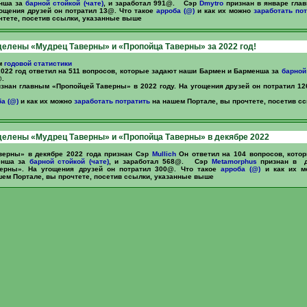
енша за
барной стойкой (чате)
, и заработал 991@. Сэр
Dmytro
признан в январе гла
ощения друзей он потратил 13@. Что такое
арроба (@)
и как их можно
заработать
пот
чтете, посетив ссылки, указанные выше
елены «Мудрец Таверны» и «Пропойца Таверны» за 2022 год!
м
годовой статистики
022 год ответил на 511 вопросов, которые задают наши Бармен и Барменша за
барной 
.
знан главным «Пропойцей Таверны» в 2022 году. На угощения друзей он потратил 1
а (@)
и как их можно
заработать
потратить
на нашем Портале, вы прочтете, посетив с
елены «Мудрец Таверны» и «Пропойца Таверны» в декябре 2022
верны» в декябре 2022 года признан Сэр
Mullich
Он ответил на 104 вопросов, кото
енша за
барной стойкой (чате)
, и заработал 568@. Сэр
Metamorphus
признан в д
ерны». На угощения друзей он потратил 300@. Что такое
арроба (@)
и как их 
ем Портале, вы прочтете, посетив ссылки, указанные выше