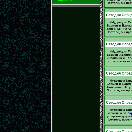
Портале, вы про
Сегодня Опред
«Мудрецом Та
Бармен и Барме
Таверны». На уг
Портале, вы про
Сегодня Опре
«Мудрецом Та
Бармен и Барме
«Пропойцей Тав
потратить
на наш
Сегодня Опре
Мудрецом Таве
Бармен и Барм
Таверны». На у
Портале, вы про
Сегодня Опред
Мудрецом Таве
Барменша за
ба
угощения друзе
прочтете, посет
Сегодня Опред