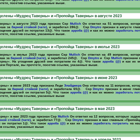
чтете, посетив ссылки, указанные выше.
елены «Мудрец Таверны» и «Пропойца Таверны» в августе 2023
верны» в августе 2023 года признан Сэр
Mullich
Он ответил на 51 вопросов, кото
нша за
барной стойкой (чате)
, и заработал 286@. Сэр
Dmytro
признан в августе гла
ощения друзей он потратил 13@. Что такое
арроба (@)
и как их можно
заработать
пот
чтете, посетив ссылки, указанные выше.
делены «Мудрец Таверны» и «Пропойца Таверны» в июлье 2023
верны» в июлье 2023 года признан Сэр
Mullich
Он ответил на 49 вопросов, кото
нша за
барной стойкой (чате)
, и заработал 245@. Сэр
Dmytro
и Сэр
Mullich
признани 
ерны». На угощения друзей они потратили по 4@. Что такое
арроба (@)
и как их 
ем Портале, вы прочтете, посетив ссылки, указанные выше.
делены «Мудрец Таверны» и «Пропойца Таверны» в июне 2023
рны» в июне 2023 года признана Леди
Элайджера
Она ответила на 11 вопросов, кот
енша за
барной стойкой (чате)
, и заработала 65@. Сэр
Dmytro
признан в июне гла
гощения друзей он потратил 5@. Что такое
арроба (@)
и как их можно
заработать
пот
чтете, посетив ссылки, указанные выше
елены «Мудрец Таверны» и «Пропойца Таверны» в мае 2023
рны» в мае 2023 года признан Сэр
Mullich
Он ответил на 12 вопросов, которые зада
рной стойкой (чате)
, и заработал 77@. Сэр
Dmytro
признан в мае главным «Пропойц
й он потратил 1@. Что такое
арроба (@)
и как их можно
заработать
потратить
на наш
ив ссылки, указанные выше
елены «Мудрец Таверны» и «Пропойца Таверны» в апреле 2023