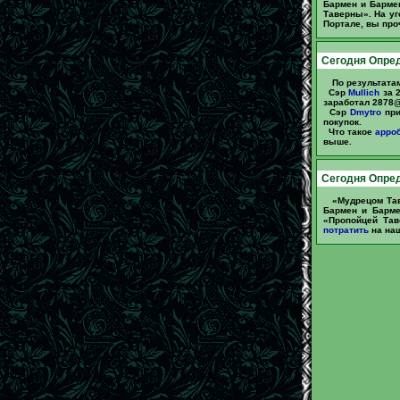
Бармен и Барм
Таверны». На уг
Портале, вы про
Сегодня Опред
По результата
Сэр
Mullich
за 2
заработал 2878@
Сэр
Dmytro
при
покупок.
Что такое
арроб
выше.
Сегодня Опред
«Мудрецом Та
Бармен и Барм
«Пропойцей Тав
потратить
на наш