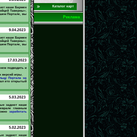
Каталог карт
дают наши Бармен
ойцей Таверны».
шем Портале, вы
Реклама
9.04.2023
дают наши Бармен
ойцей Таверны».
шем Портале, вы
17.03.2023
чнем подводить и
х версий игры.
льцу Портала на
тал это открытый
5.03.2023
рые задают наши
еврале главным
можно
заработать
5.02.2023
рые задают наши