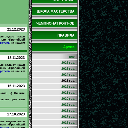
ШКОЛА МАСТЕРСТВА
ЧЕМПИОНАТ КОНТ-ОВ
21.12.2023
ПРАВИЛА
рые задают наши
вным «Пропойцей
ратить
на нашем
Архив
все
18.11.2023
2026 год
рые задают наши
вным «Пропойцей
2025 год
ратить
на нашем
2024 год
2023 год
16.11.2023
2022 год
2021 год
нала. ;-) Пишите
2020 год
большие приятные
2019 год
2018 год
17.10.2023
2017 год
рые задают наши
2016 год
вным «Пропойцей
ратить
на нашем