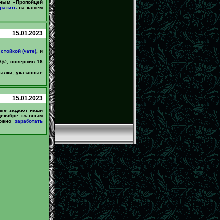
вным «Пропойцей
ратить
на нашем
15.01.2023
стойкой (чате)
, и
26@, совершив 16
сылки, указанные
15.01.2023
рые задают наши
екябре главным
можно
заработать