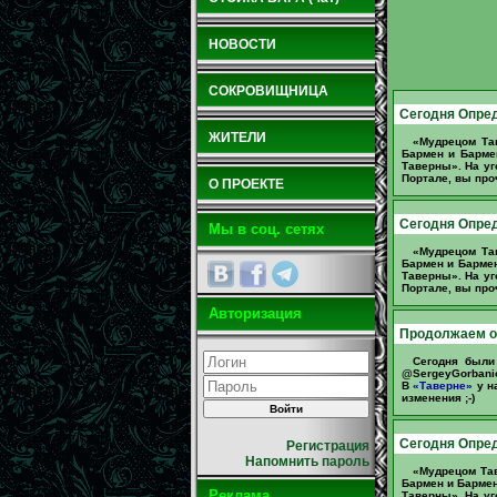
НОВОСТИ
СОКРОВИЩНИЦА
Сегодня Опред
ЖИТЕЛИ
«Мудрецом Та
Бармен и Барм
Таверны». На уг
Портале, вы про
О ПРОЕКТЕ
Сегодня Опред
Мы в соц. сетях
«Мудрецом Та
Бармен и Барме
Таверны». На уг
Портале, вы про
Авторизация
Продолжаем о
Сегодня был
@SergeyGorbani
В
«Таверне»
у н
изменения ;-)
Сегодня Опред
Регистрация
Напомнить пароль
«Мудрецом Та
Бармен и Барме
Реклама
Таверны». На уг