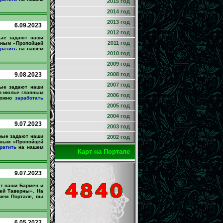
2015 год
2014 год
2013 год
6.09.2023
2012 год
рые задают наши
2011 год
вным «Пропойцей
ратить
на нашем
2010 год
2009 год
9.08.2023
2008 год
2007 год
рые задают наши
в июлье главным
2006 год
можно
заработать
2005 год
2004 год
9.07.2023
2003 год
орые задают наши
2002 год
вным «Пропойцей
ратить
на нашем
Карт на Портале
9.07.2023
ют наши Бармен и
ей Таверны». На
ем Портале, вы
6.05.2023