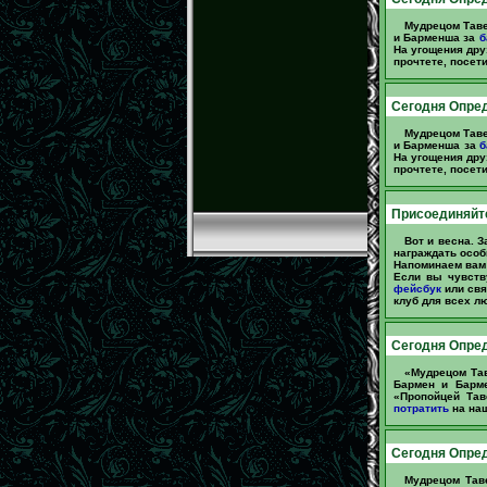
Мудрецом Таве
и Барменша за
б
На угощения дру
прочтете, посет
Сегодня Опред
Мудрецом Таве
и Барменша за
б
На угощения дру
прочтете, посет
Присоединяйте
Вот и весна. 
награждать особ
Напоминаем вам 
Если вы чувств
фейсбук
или свя
клуб для всех л
Сегодня Опре
«Мудрецом Та
Бармен и Бар
«Пропойцей Тав
потратить
на наш
Сегодня Опред
Мудрецом Тав