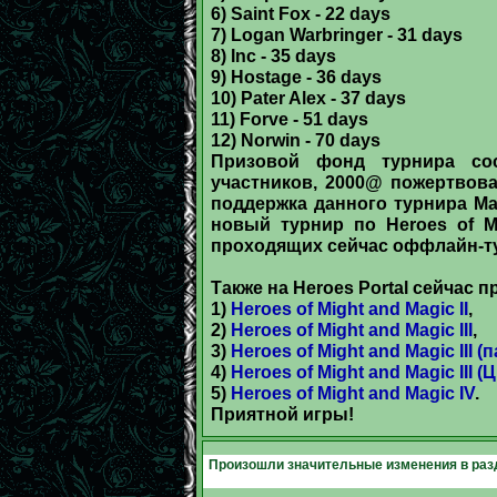
6) Saint Fox - 22 days
7) Logan Warbringer - 31 days
8) Inc - 35 days
9) Hostage - 36 days
10) Pater Alex - 37 days
11) Forve - 51 days
12) Norwin - 70 days
Призовой фонд турнира со
участников, 2000@ пожертвов
поддержка данного турнира Ма
новый турнир по Heroes of M
проходящих сейчас оффлайн-т
Также на Heroes Portal сейчас 
1)
Heroes of Might and Magic II
,
2)
Heroes of Might and Magic III
,
3)
Heroes of Might and Magic III 
4)
Heroes of Might and Magic III 
5)
Heroes of Might and Magic IV
.
Приятной игры!
Произошли значительные изменения в ра