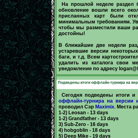
На прошлой неделе раздел 
обновление вошли всего окол
присланных карт были отк
минимальным требованиям. Ува
чтобы мы разместили ваши ра
достойны!
В ближайшие две недели раз
устаревшие версии некоторых
баги, и т.д. Всем картостроит
удалить из каталога свои м
уведомление по адресу
logan@h
Подведены итоги оффлайн-турнира на верси
Сегодня подведены итоги и
оффлайн-турнира на версии и
проводил Сэр
Maximix
. Места 
1-2) Leosan - 13 days
1-2) Grandfather - 13 days
3) Sub-Zero - 16 days
4) hobgoblin - 18 days
5) Deep Mike - 19 days