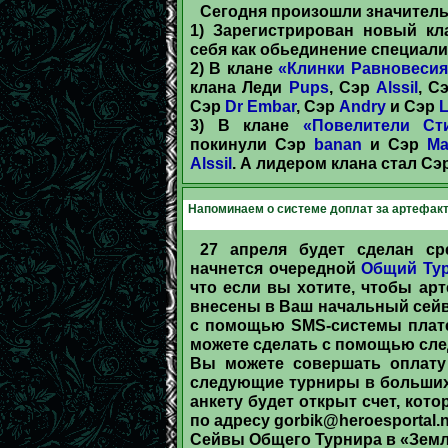
Сегодня произошли значител
1) Зарегистрирован новый к
себя как обьединение специали
2) В клане
«Клинки Равновесия
клана Леди
Pups
, Сэр
Alssil
, С
Сэр
Dr Embar
, Cэр
Andry
и Сэр
3) В клане
«Повелители Ст
покинули Сэр
banan
и Сэр
Ma
Alssil
. А лидером клана стал Сэ
Напоминаем о системе доплат за артефак
27 апреля будет сделан ср
начнется очередной
Общий Тур
что если вы хотите, чтобы а
внесены в Ваш начальный сей
с помощью SMS-системы плате
можете сделать с помощью сле
Вы можете совершать оплату 
следующие турниры в больших 
анкету будет открыт счет, кот
по адресу
gorbik@heroesportal.n
Сейвы Общего Турнира в «Земл