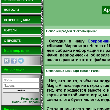
Ар
НОВОСТИ
СОКРОВИЩНИЦА
ЖИТЕЛИ
Пополнен раздел "Сокровищница"
Сегодня в нашу
Сокровищ
О ПРОЕКТЕ
«Физике Мира» игры Heroes of Mi
нем собрана информация из ра
Мы в соц. сетях
Файл периодически обновляе
вклад в развитие этого файла 
Авторизация
Обновление базы карт Heroes Portal
Нет, это не то, о чём вы поду
Magic V пока еще не открыт, так
тех, что продаются вместе с 
карты для этой части игры, мы 
Регистрация
сделать это будет нелегко, ведь
Напомнить пароль
Сегодня, мы всего лишь почи
Реклама