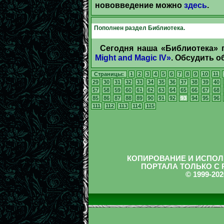
нововведение можно
здесь
.
Пополнен раздел Библиотека.
Сегодня наша «Библиотека»
Might and Magic IV»
. Обсудить 
Страницы:
1
2
3
4
5
6
7
8
9
10
11
29
30
31
32
33
34
35
36
37
38
39
40
57
58
59
60
61
62
63
64
65
66
67
68
85
86
87
88
89
90
91
92
93
94
95
96
111
112
113
114
115
КОПИРОВАНИЕ И ИСПОЛ
ПОРТАЛА ТОЛЬКО С
© 1999-2