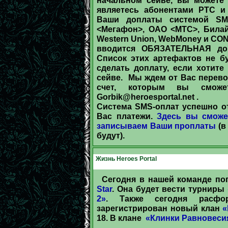
являетесь абонентами РТС и
Ваши доплаты системой SM
<Мегафон>, ОАО <МТС>, Билай
Western Union, WebMoney и СO
вводится ОБЯЗАТЕЛЬНАЯ доп
Список этих артефактов не бу
сделать доплату, если хотит
сейве. Мы ждем от Вас перево
счет, которым вы сможе
Gorbik@heroesportal.net
.
Система SMS-оплат успешно от
Вас платежи.
Здесь вы сможе
записываем Ваши проплаты
(в
будут).
Жизнь Heroes Portal
Сегодня в нашей команде по
Star
. Она будет вести турниры
2»
. Также сегодня расфо
зарегистрирован новый клан
«
18. В клане
«Клинки Равновеси