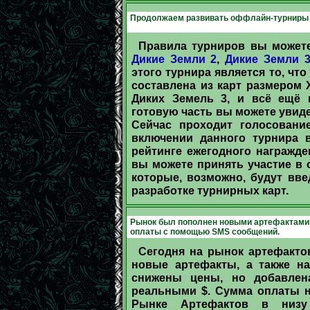
Продолжаем развивать оффлайн-турниры
Правила турниров вы можете
Дикие Земли 2
,
Дикие Земли 
этого турнира является то, чт
составлена из карт размером X
Диких Земель 3, и всё ещё н
готовую часть вы можете увид
Сейчас проходит голосовани
включении данного турнира в
рейтинге ежегодного награжде
вы можете принять участие в
которые, возможно, будут вв
разработке турнирных карт.
Рынок был пополнен новыми артефактами.
оплаты с помощью SMS сообщений.
Сегодня на рынок артефакто
новые артефакты, а также н
снижены цены, но добавлен
реальными $. Сумма оплаты н
Рынке Артефактов в низу 