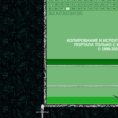
29
30
31
32
33
34
35
36
37
38
39
40
57
58
59
60
61
62
63
64
65
66
67
68
85
86
87
88
89
90
91
92
93
94
95
96
111
112
113
114
115
КОПИРОВАНИЕ И ИСПОЛ
ПОРТАЛА ТОЛЬКО С
© 1999-2