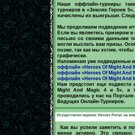
Наши оффлайн-турниры так
турниров в «Землях Героев 5»,
начислены их выигрыши. След
Мы продолжаем подведение ито
Если вы являетесь призером в 
письмо со своими данными п
могли выслать вам призы. Осо
позже, так как мы хотим, чтобы
графически.
Напоминаю уже подведенные и
оффлайн «Heroes Of Might And M
оффлайн «Heroes Of Might And M
оффлайн «Heroes Of Might And M
Нам предстоит еще подвести 
Might And Magic 4 и 5», а 
проводились у нас на Портале.
Ведущих Онлайн-Турниров.
Осуществлен перенос Heroes Portal на нов
Как вы успели заметить в по
менее активно. Это связано