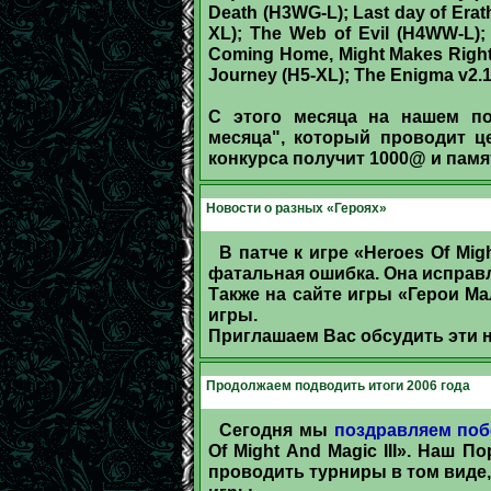
Death (H3WG-L); Last day of Erat
XL); The Web of Evil (H4WW-L)
Coming Home, Might Makes Right,
Journey (H5-XL); The Enigma v2.1 
С этого месяца на нашем по
месяца", который проводит ц
конкурса получит 1000@ и памя
Новости о разных «Героях»
В патче к игре «Heroes Of Mi
фатальная ошибка. Она исправ
Также на сайте игры «Герои 
игры.
Приглашаем Вас обсудить эти 
Продолжаем подводить итоги 2006 года
Сегодня мы
поздравляем поб
Of Might And Magic III». Наш 
проводить турниры в том виде,