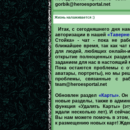
gorbik@heroesportal.net
Жизнь налаживается :)
Итак, с сегодняшнего дня на
авторизации в нашей
«Таверне
Стойка» - чат - пока не раб
ближайшее время, так как ча
для людей, любящих онлайн-и
открытие полноценных раздел
заданием для нас в настоящий 
Пока остаются проблемы с от
аватары, портреты), но мы реш
проблемы, связанные с раб
team@heroesportal.net
Обновлен раздел
«Карты»
. Он
новые разделы, также в админ
функция «Удалять Карты» (э
ждали несколько лет). И сейча
Вы нам можете помочь в этом
к размещению новых карт! Жде