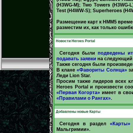
(H3WG-M); Two Towers (H3WG-L);
Test (H4WW-S); Superheroes (H4
Размещение карт к НММ5 времен
разместим их, как только ошиб
Новости Heroes Portal
Сегодня были
подведены ит
подавать заявки
на следующий 
Также сегодня были произвед
В клане
«Фавориты Солнца»
за
Леди Lion Star.
Просим также лидеров всех кл
Heroes Portal и произвести со
«Первая Когорта»
имеет в сво
«Правилами о Рангах»
.
Добавлены новые Карты
Сегодня в раздел
«Карты»
Мальгримии».