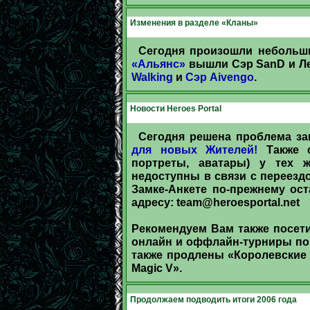
Изменения в разделе «Кланы»
Сегодня произошли небольш
«Альянс»
вышли Сэр SanD и Ле
Walking
и
Сэр Aivengo
.
Новости Heroes Portal
Сегодня решена проблема за
для новых Жителей!
Также с
портреты, аватары) у тех 
недоступны в связи с переезд
Замке-Анкете по-прежнему ост
адресу:
team@heroesportal.net
Рекомендуем Вам также посет
онлайн и оффлайн-турниры по игр
также продлены «Королевские 
Magic V».
Продолжаем подводить итоги 2006 года