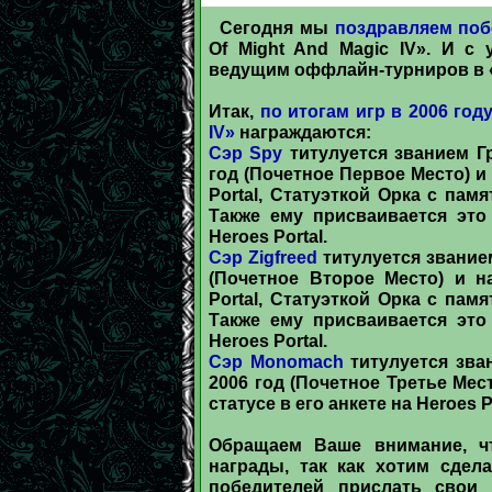
Сегодня мы
поздравляем поб
Of Might And Magic IV». И с
ведущим оффлайн-турниров в «
Итак,
по итогам игр в 2006 год
IV»
награждаются:
Сэр Spy
титулуется званием Гр
год (Почетное Первое Место) 
Portal, Статуэткой Орка с пам
Также ему присваивается это
Heroes Portal.
Сэр Zigfreed
титулуется звание
(Почетное Второе Место) и н
Portal, Статуэткой Орка с пам
Также ему присваивается это
Heroes Portal.
Сэр Monomach
титулуется зва
2006 год (Почетное Третье Мес
статусе в его анкете на Heroes Po
Обращаем Ваше внимание, ч
награды, так как хотим сдел
победителей прислать свои