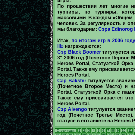
игры.
По прошествии лет многие и
турниры, но турниры, кот
массовыми. В каждом «Общем Т
человек. За регулярность и о
мы благодарим:
Сэра Edinorog 
Итак,
по итогам игр в 2006 год
III»
награждаются:
Сэр Black Boomer
титулуется з
3" 2006 год (Почетное Первое 
Heroes Portal, Статуэткой Орк
Portal. Также ему присваивается
Heroes Portal.
Сэр Bakster
титулуется званием
(Почетное Второе Место) и н
Portal, Статуэткой Орка с пам
Также ему присваивается это
Heroes Portal.
Сэр Aivengo
титулуется звание
год (Почетное Третье Место)
статусе в его анкете на Heroes Po
Страницы:
1
2
3
4
5
6
7
8
9
10
11