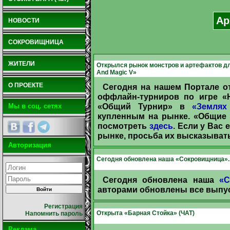
Ар
НОВОСТИ
СОКРОВИЩНИЦА
ЖИТЕЛИ
Открылся рынок монстров и артефактов дл
And Magic V»
О ПРОЕКТЕ
Сегодня на нашем Портале 
оффлайн-турниров по игре «H
«Общий Турнир» в
«Землях
Мы в соц. сетях
купленным на рынке. «Общие
посмотреть
здесь
. Если у Вас
рынке, просьба их высказыват
Авторизация
Сегодня обновлена наша «Сокровищница».
Сегодня обновлена наша
«С
авторами обновлены все выпус
Регистрация
Открыта «Барная Стойка» (ЧАТ)
Напомнить пароль
Реклама