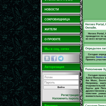
НОВОСТИ
СОКРОВИЩНИЦА
Heroes Portal,
Онлайн.
ЖИТЕЛИ
Heroes Portal
проводится по к
во всех встреча
О ПРОЕКТЕ
Определен ли
Мы в соц. сетях
Сегодня опред
рассказ
Закон ж
Принять участие
Авторизация
Пополнение Х
Сегодня произ
Astral Romance (
the Muse, Secre
Например, карт
очаровательной
Карты для Пяты
дружественном р
поистине уник
Регистрация
внимательные см
Напомнить пароль
Реклама
Сегодня Опред