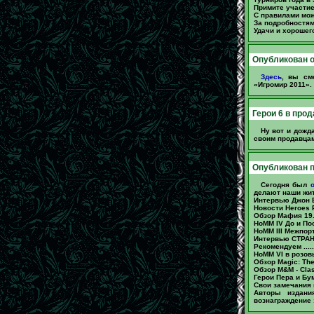
Примите участие
С правилами мо
За подробностя
Удачи и хороше
Опубликован о
Здесь
, вы см
«Игромир 2011».
Герои 6 в прод
Ну вот и дожд
своим продавцам
Опубликован п
Сегодня был
делают наши жи
Интервью Джон Ва
Новости Heroes Porta
Обзор Мафия 19.......
HoMM IV До и После..
HoMM III Межпортал..
Интервью CTPAHHuK.
Рекомендуем ..........
HoMM VI в розовых 
Обзор Magic: The G
Обзор M&M - Clash
Герои Пера и Бумаги.
Свои замечания 
Авторы издани
вознаграждение 