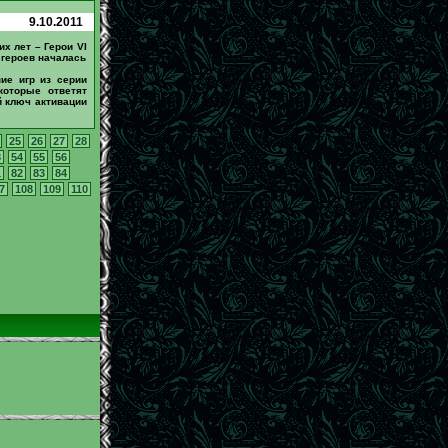
9.10.2011
их лет – Герои VI
 героев началась
ие игр из серии
которые ответят
й ключ активации
25
26
27
28
3
54
55
56
1
82
83
84
7
108
109
110