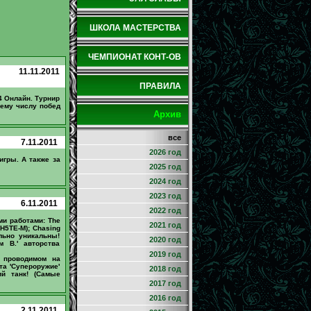
ШКОЛА МАСТЕРСТВА
ЧЕМПИОНАТ КОНТ-ОВ
11.11.2011
ПРАВИЛА
4 Онлайн. Турнир
шему числу побед
Архив
все
7.11.2011
2026 год
игры. А также за
2025 год
2024 год
2023 год
6.11.2011
2022 год
ми работами: The
2021 год
(H5TE-M); Chasing
ельно уникальны!
2020 год
м В.' авторства
2019 год
, проводимом на
та 'Супероружие'
2018 год
й танк! (Самые
2017 год
2016 год
2.11.2011