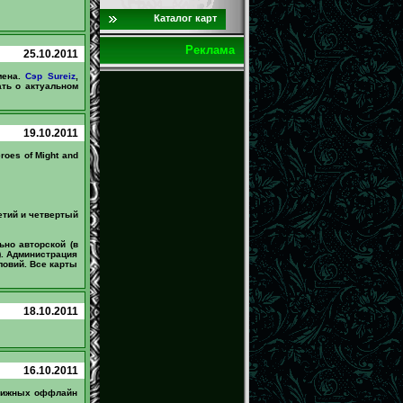
Каталог карт
Реклама
25.10.2011
мена.
Сэр Sureiz
,
ть о актуальном
19.10.2011
oes of Might and
етий и четвертый
ьно авторской (в
). Администрация
ловий. Все карты
18.10.2011
16.10.2011
стижных оффлайн