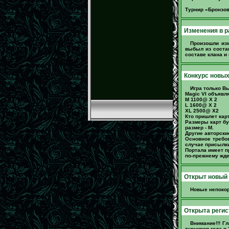
Турнир «Бронзов
Изменения в р
Произошли из
выбыл из соста
составе клана и 
Конкурс новых 
Игра только Вы
Magic VI объявл
M 1100@ Х 2
L 1600@ X 2
XL 2500@ Х2
Кто пришлет кар
Размеры карт бу
размер - M.
Другие авторски
Основное требов
случае присылки
Портала имеет п
по-прежнему жд
Открыт новый 
Новые непокор
Открыта регис
Внимание!!! Г
турниров года в 