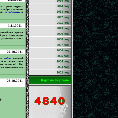
2015 год
2014 год
 которые задают
октябре главным
2013 год
жно
заработать
и
2012 год
2011 год
1.11.2011
2010 год
ближайшее время
2009 год
борах. Нам всем
х усилиям станет
2008 год
2007 год
2006 год
27.10.2011
2005 год
ула
война
кланов!
ов во всех пяти
2004 год
ных воинов! Не
2003 год
этим столиком вы
2002 год
Карт на Портале
26.10.2011
й»