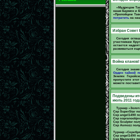
«Мудрецом Та
наши Бармен и 
«Пропойцем Тав
потратить
на наш
Избран Совет 
Сегодня огла
участникам Кру
остается надея
развиваться еще
Война кланов!
Сегодня знаме
Орден тайной п
Землях Геройс
пропустите это
можете поставит
Подведены ито
июль 2011 год
Турнир «Золот
Сэр SuperStar п
Сэр angel1490 п
Сэр sopranoobje
Сэр Sculptor по
Сэр Asmozz полу
Турнир «Серебря
Сэр angel1490 п
Сэр Mazovsky по