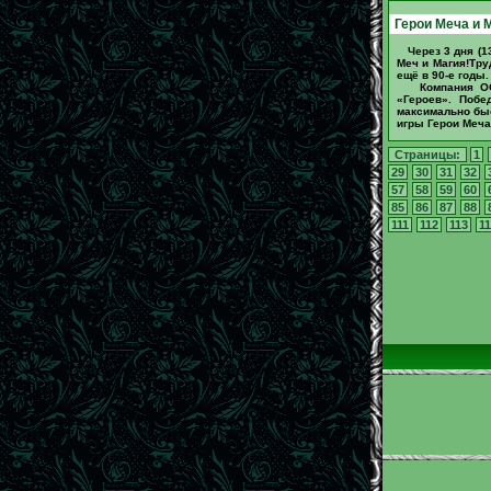
Герои Меча и М
Через 3 дня (1
Меч и Магия!Тру
ещё в 90-е годы.
Компания ООО
«Героев». Побе
максимально быс
игры Герои Меча
Страницы:
1
29
30
31
32
57
58
59
60
85
86
87
88
111
112
113
11