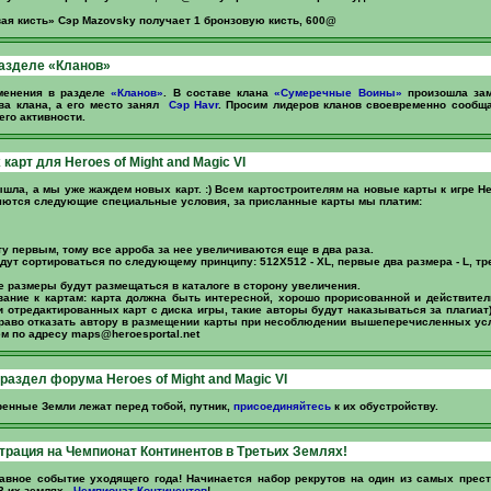
ая кисть» Сэр Mazovsky получает 1 бронзовую кисть, 600@
азделе «Кланов»
менения в разделе
«Кланов»
. В составе клана
«Сумеречные Воины»
произошла за
ва клана, а его место занял
Сэр Havr
. Просим лидеров кланов своевременно сообща
его активности.
карт для Heroes of Might and Magic VI
шла, а мы уже жаждем новых карт. :) Всем картостроителям на новые карты к игре Her
яются следующие специальные условия, за присланные карты мы платим:
ту первым, тому все арроба за нее увеличиваются еще в два раза.
дут сортироваться по следующему принципу: 512Х512 - XL, первые два размера - L, тр
е размеры будут размещаться в каталоге в сторону увеличения.
ание к картам: карта должна быть интересной, хорошо прорисованной и действител
 отредактированных карт с диска игры, такие авторы будут наказываться за плагиат
раво отказать автору в размещении карты при несоблюдении вышеперечисленных ус
ем по адресу
maps@heroesportal.net
раздел форума Heroes of Might and Magic VI
енные Земли лежат перед тобой, путник,
присоединяйтесь
к их обустройству.
трация на Чемпионат Континентов в Третьих Землях!
лавное событие уходящего года! Начинается набор рекрутов на один из самых пре
3-их землях -
Чемпионат Континентов
!