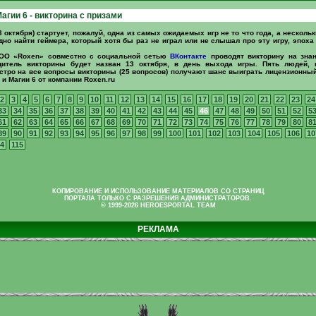
агии 6 - викторина с призами
3 октября) стартует, пожалуй, одна из самых ожидаемых игр не то что года, а нескольк
дно найти геймера, который хотя бы раз не играл или не слышал про эту игру, эпоха
 «Roxen» совместно с социальной сетью
ВКонтакте
проводят викторину на знан
дитель викторины будет назван 13 октября, в день выхода игры. Пять людей, 
тро на все вопросы викторины (25 вопросов) получают шанс выиграть лицензионны
 и Магии 6 от компании Roxen.ru
2
3
4
5
6
7
8
9
10
11
12
13
14
15
16
17
18
19
20
21
22
23
24
33
34
35
36
37
38
39
40
41
42
43
44
45
46
47
48
49
50
51
52
5
61
62
63
64
65
66
67
68
69
70
71
72
73
74
75
76
77
78
79
80
8
89
90
91
92
93
94
95
96
97
98
99
100
101
102
103
104
105
106
10
4
115
КОПИРОВАНИЕ И ИСПОЛЬЗОВАНИЕ МАТЕРИАЛОВ СО СТРАНИЦ
ПОРТАЛА ТОЛЬКО С РАЗРЕШЕНИЯ АДМИНИСТРАТОРОВ.
© 1999-2026 HEROESPORTAL TEAM
РЕКЛАМА