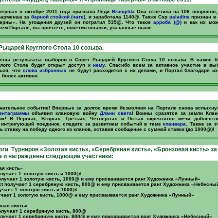
верны» в октябре 2011 года признана Леди
Brungilda
Она ответила на 106 вопросов,
Барменша за
барной стойкой (чате)
, и заработала 1140@. Также Сэр
paladine
признан в 
ерны». На угощения друзей он потратил 535@. Что такое
арроба (@)
и как их мо
ем Портале, вы прочтете, посетив ссылки, указанные выше.
Рыцарей Круглого Стола 10 созыва.
шены результаты выборов в Совет Рыцарей Круглого Стола 10 созыва. В самое 
глого Стола будет открыт доступ к
нему
. Спасибо всем за активное участие в вы
ться, что
слова
избранных
не будут расходится с их делами, и Портал благодаря и
 более активно.
нательное событие! Впервые за долгое время безмолвия на Портале снова вспыхн
ентаграммы
объявил клановую войну
Длани света
! Воины сразятся за земли Клан
ких! В Первых, Вторых, Третьих, Четвертых и Пятых скрестятся мечи доблест
т интригующий поединок, следите за развитием событий в теме
кланвара
. Также за 
ь ставку на победу одного из кланов, оставив сообщение с суммой ставки (до 1000@)!
ги Турниров «Золотая кисть», «Серебряная кисть», «Бронзовая кисть» за
а и награждены следующие участники:
ая кисть»
олучает 1 золотую кисть и 1000@
олучает 1 золотую кисть, 1000@ и ему присваивается ранг Художника «Лунный»
ct получает 1 серебряную кисть, 800@ и ему присваивается ранг Художника «Небесны
лучает 1 золотую кисть и 1000@
чает 1 золотую кисть, 1000@ и ему присваивается ранг Художника «Лунный»
ная кисть»
олучает 1 серебряную кисть, 800@
лучает 1 серебряную кисть, 800@ и ему присваивается ранг Художника «Небесный»