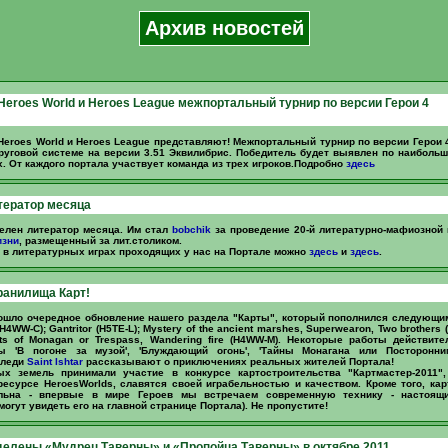
Архив новостей
 Heroes World и Heroes League межпортальный турнир по версии Герои 4
, Heroes World и Heroes League представляют! Межпортальный турнир по версии Герои 
руговой системе на версии 3.51 Эквилибрис. Победитель будет выявлен по наиболь
х. От каждого портала участвует команда из трех игроков.Подробно
здесь
тератор месяца
елен литератор месяца. Им стал
bobchik
за проведение 20-й литературно-мафиозной 
изни
, размещенный за лит.столиком.
 в литературных играх проходящих у нас на Портале можно
здесь
и
здесь
.
ранилища Карт!
ошло очередное обновление нашего раздела "Карты", который пополнился следующи
H4WW-C); Gantritor (H5TE-L); Mystery of the ancient marshes, Superwearon, Two brothers 
ts of Monagan or Trespass, Wandering fire (H4WW-M). Некоторые работы действит
ы 'В погоне за музой', 'Блуждающий огонь', 'Тайны Монагана или Посторонни
 леди
Saint Ishtar
рассказывают о приключениях реальных жителей Портала!
х земель принимали участие в конкурсе картостроительства "Картмастер-2011"
есурсе HeroesWorlds, славятся своей играбельностью и качеством. Кроме того, кар
альна - впервые в мире Героев мы встречаем современную технику - настоящи
огут увидеть его на главной странице Портала). Не пропустите!
елены «Мудрец Таверны» и «Пропойца Таверны» в октябре 2011.