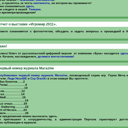
, и сразитесь за честь
континента
, на котором вы проживаете!
жно ознакомиться
здесь
.
ми следите в нашей
Таверне
.
го времяпрепровождения!
тчет о выставке «Игромир 2011».
ожете ознакомится с фотоотчетом, обсудить и задать вопросы о прошедшей в 
аже!
ались! Ключ от русскоязычной цифровой версия от компании «Бука» находится
здес
. Качаем, наслаждаемся,
делимся впечатлениями!
ервый номер журнала Магazine
опубликован первый номер журнала Магazine
, посвещенный серии игр Герои Меча и
тели:
Леди HeartDE
и
Сэр Draniki
в этом номере Вы прочтете:
н Кэнегем.......2
l.....................6
......................10
..................12
..................14
..................16
........................19
очках.............20
athering............22
 of Heroes........24
......................26
и предложения можно высказать здесь.
я приглашают к сотрудничеству, а администрация Портала гарантирует досто
за публикации в журнале.