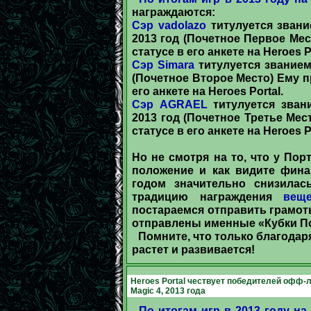
награждаются:
Сэр vadolazo
титулуется звани
2013 год (Почетное Первое Мес
статусе в его анкете на Heroes Po
Сэр Simara
титулуется званием
(Почетное Второе Место) Ему п
его анкете на Heroes Portal.
Сэр AGRAEL
титулуется зван
2013 год (Почетное Третье Мес
статусе в его анкете на Heroes Po
Но не смотря на то, что у По
положение и как видите фин
годом значительно снизилас
традицию награждения
вещ
постараемся отправить грамот
отправлены именные «Кубки По
Помните, что только благодар
растет и развивается!
Heroes Portal чествует победителей офф-ла
Magic 4, 2013 года
По итогам игр в 2013 году на