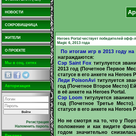
Ар
НОВОСТИ
СОКРОВИЩНИЦА
ЖИТЕЛИ
Heroes Portal чествует победителей офф-ла
Magic 6, 2013 года
О ПРОЕКТЕ
По итогам игр в 2013 году на
награждаются:
Сэр Saint Fox
титулуется звани
Мы в соц. сетях
2013 год (Почетное Первое Мес
статусе в его анкете на Heroes Po
Леди PoisonAvi
титулуется зва
год (Почетное Второе Место) Е
Авторизация
в её анкете на Heroes Portal.
Сэр Loom
титулуется званием 
год (Почетное Третье Место)
статусе в его анкете на Heroes Po
Но не смотря на то, что у По
Регистрация
положение и как видите фин
Напомнить пароль
годом значительно снизилас
Реклама