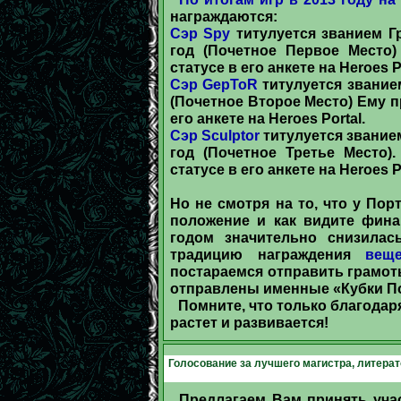
награждаются:
Сэр Spy
титулуется званием Гр
год (Почетное Первое Место)
статусе в его анкете на Heroes Po
Сэр GepToR
титулуется званием
(Почетное Второе Место) Ему п
его анкете на Heroes Portal.
Сэр Sculptor
титулуется звание
год (Почетное Третье Место)
статусе в его анкете на Heroes Po
Но не смотря на то, что у По
положение и как видите фин
годом значительно снизилас
традицию награждения
вещ
постараемся отправить грамот
отправлены именные «Кубки По
Помните, что только благодар
растет и развивается!
Голосование за лучшего магистра, литерат
Предлагаем Вам принять уча