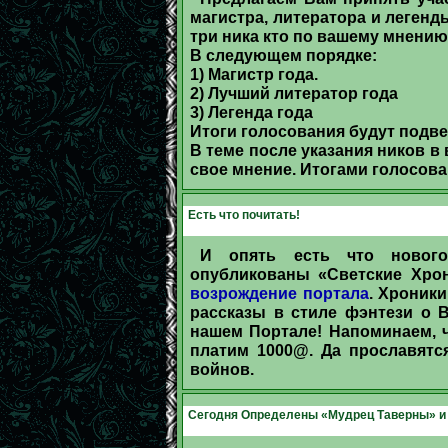
магистра, литератора и легенды
три ника кто по вашему мнению
В следующем порядке:
1) Магистр года.
2) Лучший литератор года
3) Легенда года
Итоги голосования будут подве
В теме после указания ников в
свое мнение. Итогами голосова
Есть что почитать!
И опять есть что нового
опубликованы «Светские Хр
возрождение портала
. Хроник
рассказы в стиле фэнтези о 
нашем Портале! Напоминаем, 
платим 1000@. Да прославятс
войнов.
Сегодня Определены «Мудрец Таверны» и 