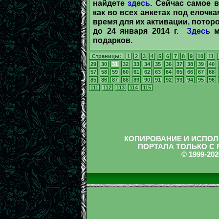
найдете
здесь
. Сейчас самое 
как во всех анкетах под елочк
время для их активации, потор
до 24 января 2014 г.
Здесь
м
подарков.
Страницы:
1
2
3
4
5
6
7
8
9
10
11
29
30
31
32
33
34
35
36
37
38
39
40
57
58
59
60
61
62
63
64
65
66
67
68
85
86
87
88
89
90
91
92
93
94
95
96
111
112
113
114
115
КОПИРОВАНИЕ И ИСПОЛ
ПОРТАЛА ТОЛЬКО С
© 1999-2