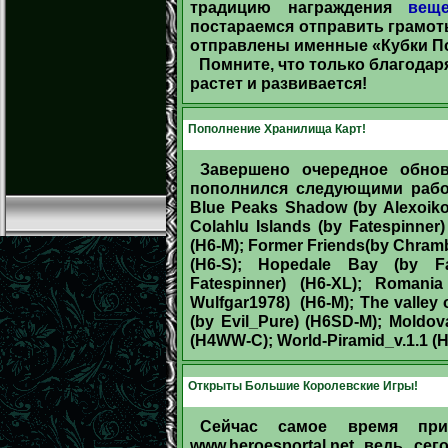
традицию награждения
вещ
постараемся отправить грамот
отправлены именные «Кубки По
Помните, что только благодар
растет и развивается!
Пополнение Хранилища Карт!
Завершено очередное обно
пополнился следующими работам
Blue Peaks Shadow (by Alexoiko) 
Colahlu Islands (by Fatespinner)
(H6-M); Former Friends(by Chramb
(H6-S); Hopedale Bay (by Fa
Fatespinner) (H6-XL); Romania
Wulfgar1978) (H6-M); The valley o
(by Evil_Pure) (H6SD-M); Moldov
(H4WW-C); World-Piramid_v.1.1 
Открыты Большие Королевские Игры!
Сейчас самое время пр
www.heroesportal.net ведь с