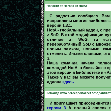
Новости от Heroes III: HotA!
С радостью сообщаем Вам 
исправлены многие наиболее з
версии 1.3.1.
HotA - глобальный аддон, с пр
> SoD. В этой модификации сут
отличие от WoG, то есть
переработанный SoD с множес
новым замком, новыми камп
отменить. Иными словами, это
3.
Наша команда начала полноц
командой HotA, в ближайшее в
этой версии в Библиотеке и «Ра
Также у нас вы можете получи
аддона
здесь
.
Команда www.heroesportal.net поздравляет
И приглашает присоединится 
героям 3
А полный список ту