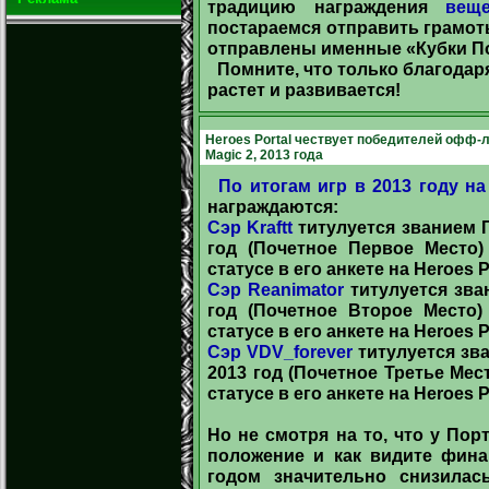
традицию награждения
вещ
постараемся отправить грамот
отправлены именные «Кубки По
Помните, что только благодар
растет и развивается!
Heroes Portal чествует победителей офф-ла
Magic 2, 2013 года
По итогам игр в 2013 году на
награждаются:
Сэр Kraftt
титулуется званием Г
год (Почетное Первое Место)
статусе в его анкете на Heroes Po
Сэр Reanimator
титулуется зва
год (Почетное Второе Место)
статусе в его анкете на Heroes Po
Сэр VDV_forever
титулуется зв
2013 год (Почетное Третье Мес
статусе в его анкете на Heroes Po
Но не смотря на то, что у По
положение и как видите фин
годом значительно снизилас