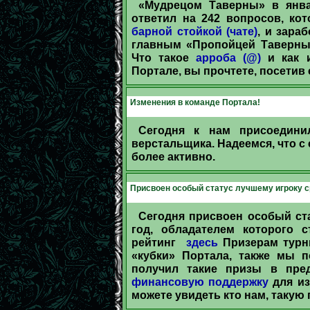
«Мудрецом Таверны» в янв
ответил на 242 вопросов, ко
барной стойкой (чате)
, и зара
главным «Пропойцей Таверны»
Что такое
арроба (@)
и как 
Портале, вы прочтете, посетив
Изменения в команде Портала!
Сегодня к нам присоедин
верстальщика. Надеемся, что с
более активно.
Присвоен особый статус лучшему игроку ср
Сегодня присвоен особый ста
год, обладателем которого 
рейтинг
здесь
Призерам турн
«кубки» Портала, также мы п
получил такие призы в пре
финансовую поддержку
для из
можете увидеть кто нам, такую 