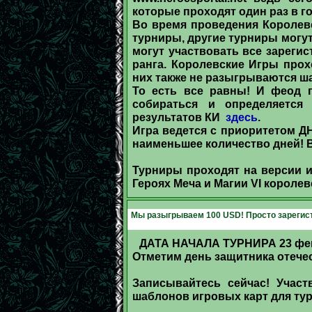
которые проходят один раз в го
Во время проведения Королев
турниры, другие турниры могут
могут участвовать все зареги
ранга. Королевские Игры прох
них также не разыгрываются ш
То есть все равны! И феод п
собираться и определяется
результатов КИ
здесь
.
Игра ведется с приоритетом Д
наименьшее количество дней! В
Турниры проходят на версии игры
Героях Меча и Магии VI королев
Мы разыгрываем 100 USD! Просто зарегист
ДАТА НАЧАЛА ТУРНИРА 23 фев
Отметим день защитника отечес
Записывайтесь сейчас! Участ
шаблонов игровых карт для ту