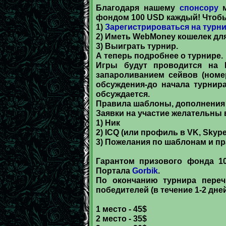
Благодаря нашему
спонсору
м
фондом 100 USD каждый! Чтобы
1)
Зарегистрироваться на турн
2) Иметь WebMoney кошелек для 
3) Выиграть турнир.
А теперь подробнее о турнире.
Игры будут проводится на
запароливанием сейвов (номе
обсуждения-до начала турнир
обсуждается.
Правила шаблоны, дополнения
Заявки на участие желательны
1) Ник
2) ICQ (или профиль в VK, Skype
3) Пожелания по шаблонам и пр
Гарантом призового фонда 10
Портала
Gorbik
.
По окончанию турнира переч
победителей (в течение 1-2 дней
1 место - 45$
2 место - 35$