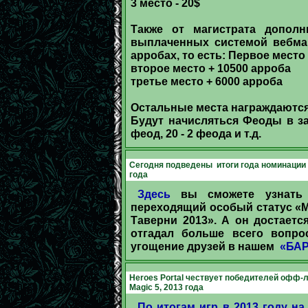
3 место - 20$
Также от магистрата допол
выплаченных системой вебман
арробах, то есть: Первое место
второе место + 10500 арроба
третье место + 6000 арроба
Остальные места награждаютс
Будут начисляться Феоды в за
феод, 20 - 2 феода и т.д.
Cегодня подведены итоги года номинации
года
Здесь
вы сможете узнать 
переходящий особый статус «
Таверни 2013». А он достает
отгадал больше всего вопро
угощение друзей в нашем
«БАРЕ
Heroes Portal чествует победителей офф-ла
Magic 5, 2013 года
По итогам игр в 2013 году на