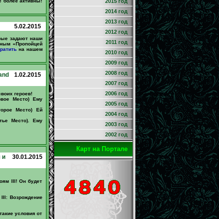
е более активны!
2015 год
2014 год
2013 год
5.02.2015
2012 год
орые задают наши
2011 год
вным «Пропойцей
тратить
на нашем
2010 год
2009 год
2008 год
and
1.02.2015
2007 год
2006 год
своих героев!
рвое Место) Ему
2005 год
торое Место) Ей
2004 год
тье Место). Ему
2003 год
2002 год
Карт на Портале
 и
30.01.2015
ям III! Он будет
III: Возрождение
такие условия от