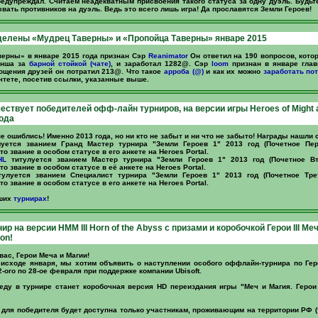
редупреждал. Считаем неадекватным присвоения такого статуса за одну дуэль. Будьт
вать противников на дуэль. Ведь это всего лишь игра! Да прославятся Земли Героев!
делены «Мудрец Таверны» и «Пропойца Таверны» январе 2015
ерны» в январе 2015 года признан Сэр
Reanimator
Он ответил на 190 вопросов, кот
енша за
барной стойкой (чате)
, и заработал 1282@. Сэр
loom
признан в январе гла
ощения друзей он потратил 213@. Что такое
арроба (@)
и как их можно
заработать
по
чтете, посетив ссылки, указанные выше.
чествует победителей офф-лайн турниров, на версии игры Heroes of Might 
года
е ошиблись! Именно 2013 года, но ни кто не забыт и ни что не забыто! Награды нашли 
уется званием Гранд Мастер турнира "Земли Героев 1" 2013 год (Почетное Пе
о звание в особом статусе в его анкете на Heroes Portal.
HL
титулуется званием Мастер турнира "Земли Героев 1" 2013 год (Почетное В
о звание в особом статусе в её анкете на Heroes Portal.
улуется званием Специалист турнира "Земли Героев 1" 2013 год (Почетное Тре
о звание в особом статусе в его анкете на Heroes Portal.
аших
турнирах
!
 на версии HMM III Horn of the Abyss с призами и коробочкой Герои III Меч
on!
ас, Герои Меча и Магии!
 исходе января, мы хотим объявить о наступлении особого оффлайн-турнира по Геро
-ого по 28-ое февраля при поддержке компании Ubisoft.
еду в турнире станет коробочная версия HD переиздания игры "Меч и Магия. Герои 
для победителя будет доступна только участникам, проживающим на территории РФ (