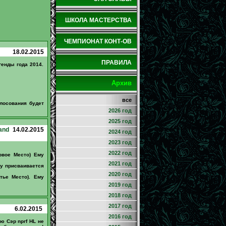
ШКОЛА МАСТЕРСТВА
ЧЕМПИОНАТ КОНТ-ОВ
18.02.2015
ПРАВИЛА
генды года 2014.
Архив
все
олосования будет
2026 год
2025 год
and
14.02.2015
2024 год
2023 год
2022 год
рвое Место) Ему
2021 год
му присваивается
2020 год
тье Место). Ему
2019 год
2018 год
2017 год
6.02.2015
2016 год
ю Сэр nprf HL не