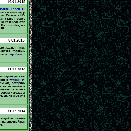
16.01.2015
гия. Герои III.
аказавший игру,
ры: Теперь в HD:
ия станут более
 карт и редактор
я Steamworks, вы
II.
8.01.2015
рые задают наши
екабре главным
можно
заработать
31.12.2014
 посещающих этот
рит в "
таверне
",
чинам, потеряли
е из за войны в
крываются новые
 ГОДОМ и желаем,
ч, да пребудет с
31.12.2014
ующий на звание
а грандиознейшая
е.