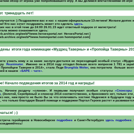
аткий обзор от игрока уже попробовавшего игру. А мы делимся впечатлениями об игре
et тринадцать лет!
лучается :) Поздравляем вас и нас с нашим официальным 13-летием! Желаем долгих 
и! Кто нас хочет поздравить может это сделать
здесь
.
х нас в этой теме до 24:00 26.01.15 ждет ответный подарок от магистрата!
ртала можно ознакомится здесь:
eb.archive.org/web/*/www.heroesportal.net HeroesPortal.net ]
web.archive.org/web/*/www.hommportal.com hommportal.com]
дены итоги года номинации «Мудрец Таверны» и «Пропойца Таверны» 20
ете узнать кому и за какие заслуги достался не переходящий особый статус «Мудр
эру
Reanimator
. Именно он в 2014 году отгадал больше всего вопросов 1 781 и зара
 Пропойцем Таверни в 2014», стала Леди
Brungilda Wolter
, она потратила больше всег
узей в нашем
«БАРЕ – чате»
.
е! Начало подведения итогов за 2014 год и награды!
сь. Начнем раздачу «слонов». И первыми получают особые статусы
«Спонсоры 
h
, (Золотой, Серебряный и спонсор 2014 соответственно, а бронзового нет, только эти
без них, нам просто не было бы за что оплачивать хостинг. Надеемся в будущем году 
, что только благодаря Вашей помощи и поддержки Портал Героев растет и развивается
аться! ;-)
встреча геройщиков в Новосибирске
подробнее
и Санкт-Петербурге
здесь подробнее
.
исоединяйтесь!