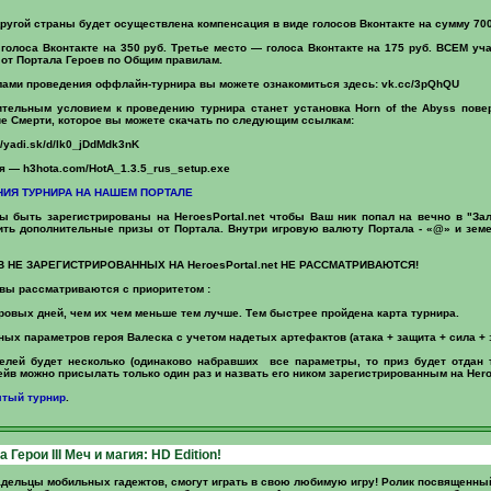
ругой страны будет осуществлена компенсация в виде голосов Вконтакте на сумму 700
голоса Вконтакте на 350 руб. Третье место — голоса Вконтакте на 175 руб. ВСЕМ уч
от Портала Героев по Общим правилам.
ами проведения оффлайн-турнира вы можете ознакомиться здесь: vk.cc/3pQhQU
тельным условием к проведению турнира станет установка Horn of the Abyss пове
ние Смерти, которое вы можете скачать по следующим ссылкам:
//yadi.sk/d/Ik0_jDdMdk3nK
я — h3hota.com/HotA_1.3.5_rus_setup.exe
ИЯ ТУРНИРА НА НАШЕМ ПОРТАЛЕ
ы быть зарегистрированы на HeroesPortal.net чтобы Ваш ник попал на вечно в "За
ить дополнительные призы от Портала. Внутри игровую валюту Портала - «@» и зе
 НЕ ЗАРЕГИСТРИРОВАННЫХ НА HeroesPortal.net НЕ РАССМАТРИВАЮТСЯ!
вы рассматриваются с приоритетом :
гровых дней, чем их чем меньше тем лучше. Тем быстрее пройдена карта турнира.
ных параметров героя Валеска с учетом надетых артефактов (атака + защита + сила + 
телей будет несколько (одинаково набравших все параметры, то приз будет отдан 
ейв можно присылать только один раз и назвать его ником зарегистрированным на Heroe
ытый турнир
.
Герои III Меч и магия: HD Edition!
адельцы мобильных гадежтов, смогут играть в свою любимую игру! Ролик посвященн