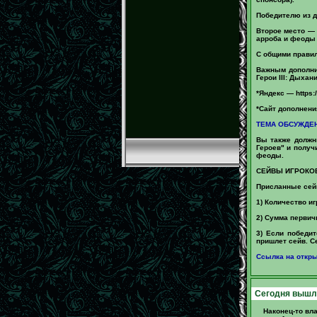
Победителю из д
Второе место — 
арроба и феоды 
С общими правил
Важным дополни
Герои III: Дыха
*Яндекс — https:
*Сайт дополнени
ТЕМА ОБСУЖДЕН
Вы также должн
Героев" и получ
феоды.
СЕЙВЫ ИГРОКОВ
Присланные сей
1) Количество и
2) Сумма первич
3) Если победи
пришлет сейв. С
Ссылка на откр
Сегодня вышла 
Наконец-то вл