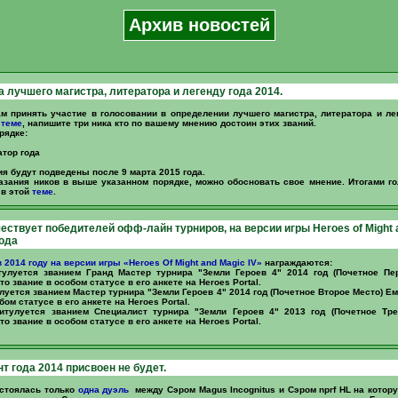
Архив новостей
а лучшего магистра, литератора и легенду года 2014.
м принять участие в голосовании в определении лучшего магистра, литератора и ле
й
теме
, напишите три ника кто по вашему мнению достоин этих званий.
рядке:
атор года
ия будут подведены после 9 марта 2015 года.
азания ников в выше указанном порядке, можно обосновать свое мнение. Итогами г
 в этой
теме
.
чествует победителей офф-лайн турниров, на версии игры Heroes of Might 
года
в 2014 году на версии игры «Heroes Of Might and Magic IV»
награждаются:
улуется званием Гранд Мастер турнира "Земли Героев 4" 2014 год (Почетное Пе
о звание в особом статусе в его анкете на Heroes Portal.
луется званием Мастер турнира "Земли Героев 4" 2014 год (Почетное Второе Место) Е
бом статусе в его анкете на Heroes Portal.
тулуется званием Специалист турнира "Земли Героев 4" 2013 год (Почетное Тре
о звание в особом статусе в его анкете на Heroes Portal.
т года 2014 присвоен не будет.
остоялась только
одна дуэль
между Сэром Мagus Incognitus и Сэром nprf HL на котору