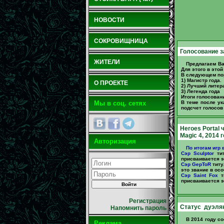
НОВОСТИ
СОКРОВИЩНИЦА
Голосование з
ЖИТЕЛИ
Предлагаем Ва
Для этого в это
В следующем по
1) Магистр года.
О ПРОЕКТЕ
2) Лучший литер
3) Легенда года
Итоги голосован
В теме после ук
Мы в соц. сетях
подсчет голосов
Heroes Portal 
Magic 4, 2014 
Авторизация
По итогам игр 
Сэр Sculptor
тит
присваивается эт
Сэр GepToR
титу
это звание в осо
Сэр Saint Fox
ти
присваивается эт
Регистрация
Статус дуэлян
Напомнить пароль
В 2014 году с
Реклама