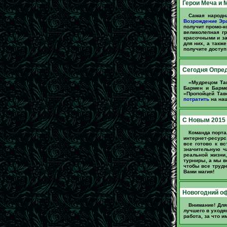
Герои Меча и М
Самая народн
Возрождение Эра
получит промо-к
великолепная г
красочными и за
для них, а такж
получите доступ 
Сегодня Опред
«Мудрецом Та
Бармен и Барм
«Пропойцей Тав
потратить
на наш
C Новым 2015 
Команда порта
интернет-ресурс
все готово к в
значительную ч
реальной жизни
турниры, а мы в
чтобы все трудн
Вами магия!
Новогодний оф
Внимание! Дл
лучшего в уходя
работа, за что 