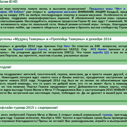
агии III HD
ая игра получила новую жизнь в высоком разрешении!
Предзаказ игры “Меч и Ма
фии. HD Edition”
уже открыт в
цифровом магазине
ВНИМАНИЕ АКЦИЯ! Каждый, предз
од на скидку 15% на любую последующую покупку в нашем магазине. Особенности иг
рафика, поддержка широкоформатных экранов. В обновленной версии игры сражен
хватывающими. Наслаждайтесь игровым процессом Герои III: вас ждут 7 кампаний, 50
е возможность игры по локальной сети. Новый режим сетевой игры: теперь, благодар
в сетевое лобби, где сможете общаться с друзьями и бросить вызов сообществу Герои I
елены «Мудрец Таверны» и «Пропойца Таверны» в декабре 2014
верны» в декабре 2014 года признан Сэр
Havr
Он ответил на 248 вопросов, кото
енша за
барной стойкой (чате)
, и заработал 1622@. Сэр
AVS Hunter
признан в д
ерны». На угощения друзей он потратила 2587@. Что такое
арроба (@)
и как их 
ем Портале, вы прочтете, посетив ссылки, указанные выше
годом!
ла поздравляет жителей, посетителей, героев, монстров, да и просто наших друзей,
. Новогодняя лотерея ждет своего часа в Ваших анкетах, праздничное настроение ца
стрече нового 2015 года. Уходящий 2014 год был не из легких по объективным при
асть нашей команды, кто то ушел по доброй воле, кто то не может быть в команд
, но тем немение Портал Героев продолжает жить! Добавляются новые карты, от
се ждем выхода Герои Магии и Меча 7! Поздравляем Вас с наступающим 2015 НОВЫМ
ости Вы встречали как настоящие герои, побеждая их. Да не дрогнет в вашей руке ме
флайн-турнир 2015 с сюрпризом!
я всех любителей Героев Меча и Магии 2 открыт новый уникальный
турнир
, претенд
щем году. Сэрами orzieorzie, AlexSpl и VDV_forever в кратчайшие сроки была проведен
им огромная благодарность! Призы не оставят Вас равнодушными, играйте и выигрывайт