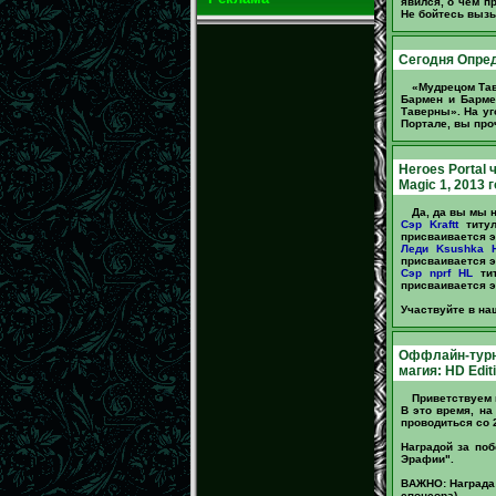
явился, о чем п
Не бойтесь вызы
Сегодня Опре
«Мудрецом Тав
Бармен и Барм
Таверны». На уг
Портале, вы про
Heroes Portal 
Magic 1, 2013 
Да, да вы мы н
Сэр Kraftt
титул
присваивается эт
Леди Ksushka 
присваивается эт
Сэр nprf HL
тит
присваивается эт
Участвуйте в н
Оффлайн-турнир
магия: HD Editi
Приветствуем в
В это время, на
проводиться со 2
Наградой за поб
Эрафии".
ВАЖНО: Награда 
спонсора).