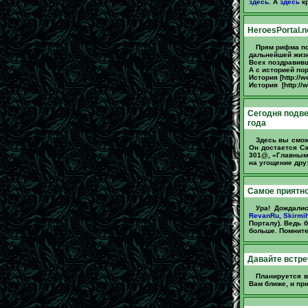
здесь
. А
здесь
кр
HeroesPortal.n
Прям рифма по
дальнейшей жизн
Всех поздравивши
А с историей по
История [http://w
История [http://
Cегодня подве
года
Здесь вы смож
Он достается С
301@, «Главным
на угощение др
Самое приятно
Ура! Дождали
RevanRu
,
Skirmi
Порталу). Ведь 
больше. Помните
Давайте встреч
Планируется 
Вам ближе, и пр