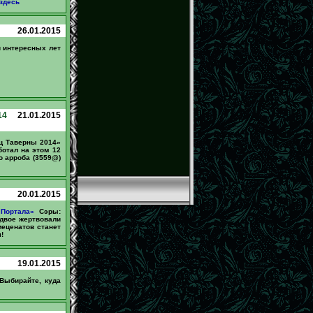
здесь
26.01.2015
и интересных лет
14
21.01.2015
ец Таверны 2014»
ботал на этом 12
о арроба (3559@)
20.01.2015
Портала»
Сэры:
 двое жертвовали
меценатов станет
!
19.01.2015
 Выбирайте, куда