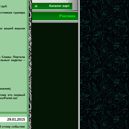
Каталог карт
 руб.
астникам турнира
Реклама
рх вашей версии
л Славы Портала
мельные наделы –
знания).
тому кто первый
sPortal.net
29.01.2015
ый этому событию