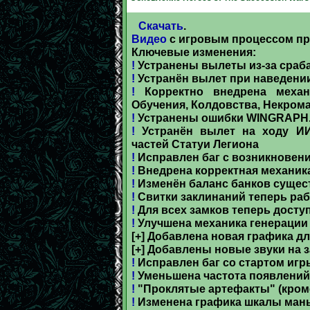
Скачать
.
Видео
с игровым процессом пр
Ключевые изменения:
!
Устранены вылеты из-за сраб
!
Устранён вылет при наведени
!
Корректно внедрена механи
Обучения, Колдовства, Некром
!
Устранены ошибки WINGRAPH.CP
!
Устранён вылет на ходу ИИ
частей Статуи Легиона
!
Исправлен баг с возникновен
!
Внедрена корректная механика
!
Изменён баланс банков сущес
!
Свитки заклинаний теперь ра
!
Для всех замков теперь досту
!
Улучшена механика генерации 
[+] Добавлена новая графика д
[+] Добавлены новые звуки на 
!
Исправлен баг со стартом игр
!
Уменьшена частота появлений 
!
"Проклятые артефакты" (кроме 
!
Изменена графика шкалы ман