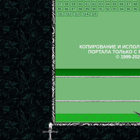
57
58
59
60
61
62
63
64
65
66
67
68
85
86
87
88
89
90
91
92
93
94
95
96
111
112
113
114
115
КОПИРОВАНИЕ И ИСПОЛ
ПОРТАЛА ТОЛЬКО С
© 1999-2