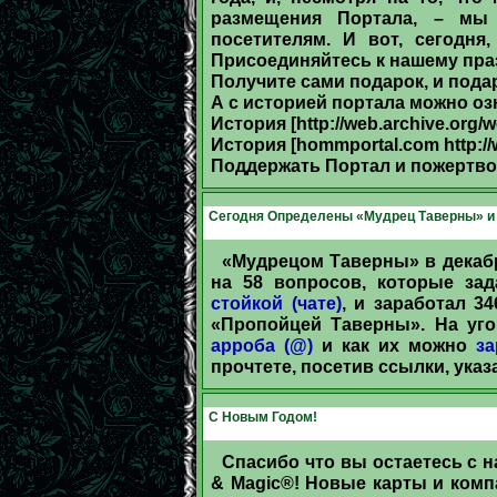
размещения Портала, – мы 
посетителям. И вот, сегодня
Присоединяйтесь к нашему пра
Получите сами подарок, и пода
А с историей портала можно оз
История [http://web.archive.org/w
История [hommportal.com http://
Поддержать Портал и пожертво
Сегодня Определены «Мудрец Таверны» и 
«Мудрецом Таверны» в декаб
на 58 вопросов, которые з
стойкой (чате)
, и заработал 3
«Пропойцей Таверны». На уго
арроба (@)
и как их можно
за
прочтете, посетив ссылки, ука
C Новым Годом!
Спасибо что вы остаетесь с н
& Magic®! Новые карты и комп