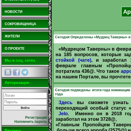
Ар
НОВОСТИ
СОКРОВИЩНИЦА
ЖИТЕЛИ
Сегодня Определены «Мудрец Таверны» и
«Мудрецом Таверны» в февра
О ПРОЕКТЕ
на 185 вопросов, которые з
стойкой (чате)
, и заработал
Мы в соц. сетях
феврале главным «Пропойц
потратила 436@. Что такое
арр
на нашем Портале, вы прочтете
Авторизация
Cегодня подведены итоги года номинации
года
Здесь
вы сможете узнать 
переходящий особый статус «
Jelo
. Именно он в 2018 го
Регистрация
заработал на этом 3728@,
Напомнить пароль
«Главным Пропойцем Таверн
больше всего арроба (2575@) 
Реклама