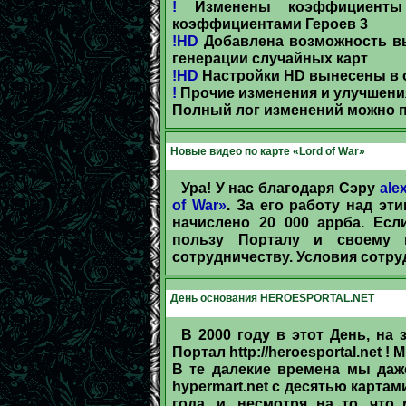
!
Изменены коэффициенты 
коэффициентами Героев 3
!
HD
Добавлена возможность в
генерации случайных карт
!
HD
Настройки HD вынесены в о
!
Прочие изменения и улучшени
Полный лог изменений можно 
Новые видео по карте «Lord of War»
Ура! У нас благодаря Сэру
ale
of War»
. За его работу над э
начислено 20 000 аррба. Есл
пользу Порталу и своему 
сотрудничеству. Условия сотр
День основания HEROESPORTAL.NET
В 2000 году в этот День, на
Портал http://heroesportal.net 
В те далекие времена мы даже
hypermart.net с десятью картами
года, и, несмотря на то, чт