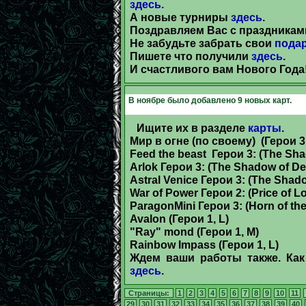
здесь.
А новые турниры
здесь
.
Поздравляем Вас с праздникам
Не забудьте забрать свои
пода
Пишете что получили
здесь
.
И счастливого вам Нового Года
В ноябре было добавлено 9 новых карт.
Ищите их в разделе
карты
.
Мир в огне (по своему) (Герои 3:
Feed the beast Герои 3: (The Sha
Arlok Герои 3: (The Shadow of De
Astral Venice Герои 3: (The Shado
War of Power Герои 2: (Price of Lo
ParagonMini Герои 3: (Horn of th
Avalon (Герои 1, L)
"Ray" mond (Герои 1, M)
Rainbow Impass (Герои 1, L)
Ждем ваши работы также. Как
здесь
.
Страницы:
1
2
3
4
5
6
7
8
9
10
11
29
30
31
32
33
34
35
36
37
38
39
40