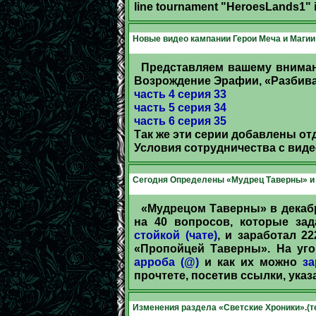
line tournament "HeroesLands1" 
Новые видео кампании Герои Меча и Магии
Представляем вашему внимани
Возрождение Эрафии, «Разбива
часть 4 серия 33
часть 5 серия 34
часть 6 серия 35
Так же эти серии добавлены о
Условия сотрудничества с вид
Сегодня Определены «Мудрец Таверны» и 
«Мудрецом Таверны» в декаб
на 40 вопросов, которые з
стойкой (чате)
, и заработал 2
«Пропойцей Таверны». На уго
арроба (@)
и как их можно
за
прочтете, посетив ссылки, ука
Изменения раздела «Светские Хроники».(т