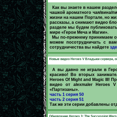
Как вы знаете в нашем разде
чашкой ароматного чая/вина/пи
жизни на нашем Портале, но жиз
рассказы, а снимают видео бло
разделе мы будем публиковать
мире «Герои Меча и Магии».
Мы по-прежнему принимаем от 
можем посотрудничать с вами
сотрудничества вы найдете
зд
Новые видео Heroes V Владыки сервера, ой
А вы давно не играли в Гер
красиво! Во вторых занимате
Heroes Of Might and Magic III!
видео от alexmaler Heroes 
«Партизаны».
часть 1 серия 50
часть 2 серия 51
Так же эти серии добавлены о
Обновление Heroes 3: The Succession Wars 