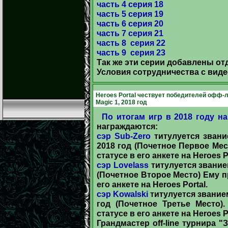
часть 4 серия 18
часть 5 серия 19
часть 6 серия 20
часть 7 серия 21
часть 8 серия 22
часть 9 серия 23
Так же эти серии добавлены о
Условия сотрудничества с вид
Heroes Portal чествует победителей офф-ла
Magic 1, 2018 год
По итогам игр в 2018 году на
награждаются:
сэр Sub-Zero
титулуется звани
2018 год (Почетное Первое Мес
статусе в его анкете на Heroes Po
сэр Lovelass
титулуется звание
(Почетное Второе Место) Ему п
его анкете на Heroes Portal.
сэр Kowalski
титулуется звание
год (Почетное Третье Место)
статусе в его анкете на Heroes Po
Грандмастер off-line турнира "З