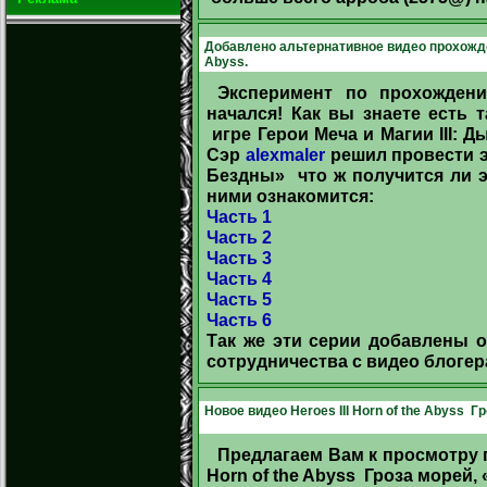
Добавлено альтернативное видео прохожден
Abyss.
Эксперимент по прохожден
начался! Как вы знаете есть т
игре Герои Меча и Магии III:
Сэр
alexmaler
решил провести э
Бездны» что ж получится ли э
ними ознакомится:
Часть 1
Часть 2
Часть 3
Часть 4
Часть 5
Часть 6
Так же эти серии добавлены 
сотрудничества с видео блоге
Новое видео Heroes III Horn of the Abyss 
Предлагаем Вам к просмотру п
Horn of the Abyss Гроза морей