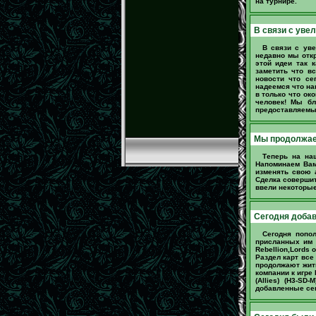
на турнире.
В связи с уве
В связи с ув
недавно мы отк
этой идеи так 
заметить что в
новости что се
надеемся что на
в только что ок
человек! Мы бл
предоставляемых
Мы продолжаем
Теперь на на
Напоминаем Вам
изменять свою 
Сделка совершит
ввели некоторые
Сегодня доба
Сегодня попол
присланных им к
Rebellion,Lords o
Раздел карт все
продолжают жит
компании к игре 
(Allies) (H3-SD
добавленные сег