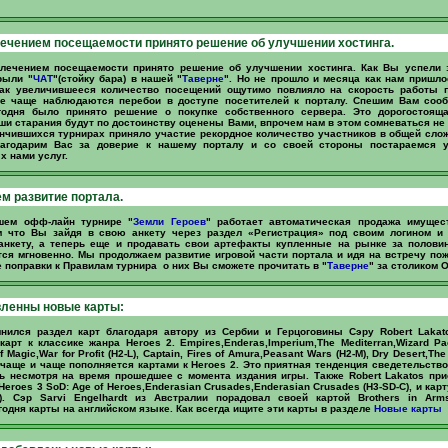
лечением посещаемости принято решение об улучшении хостинга.
елечением посещаемости принято решение об улучшении хостинга. Как Вы успели 
рыли "
ЧАТ
"(стойку бара) в нашей "
Тавернe
". Но не прошло и месяца как нам пришло
как увеличившееся количество посещений ощутимо повлияло на скорость работы п
се чаще наблюдаются перебои в доступе посетителей к порталу. Спешим Вам соо
годня было принято решение о покупке собственного сервера. Это дорогостоящ
ши старания будут по достоинству оценены Вами, впрочем нам в этом сомневаться не
ончившихся турнирах приняло участие рекордное количество участников в общей сло
агодарим Вас за доверие к нашему порталу и со своей стороны постараемся 
 нами услуг.
 развитие портала.
шем офф-лайн турнире "
Земли Героев
" работает автоматическая продажа имущест
 что Вы зайдя в свою анкету через раздел «Регистрация» под своим логином и
анкету, а теперь еще и продавать свои артефакты купленные на рынке за половин
ся мгновенно. Мы продолжаем развитие игровой части портала и идя на встречу по
 поправки к Правилам турнира о них Вы сможете прочитать в "
Таверне
" за столиком 
вленны новые карты:
нился раздел карт благодаря автору из Сербии и Герцоговины Сэру Robert Lakat
арт к классике жанра Heroes 2. Empires,Enderas,Imperium,The Mediterran,Wizard Pact
f Magic,War for Profit (H2-L), Captain, Fires of Amura,Peasant Wars (H2-M), Dry Desert,The
 чаще и чаще пополняется картами к Heroes 2. Это приятная тенденция сведетельство
ь несмотря на время прошедшее с момента издания игры. Также Robert Lakatos пр
Heroes 3 SoD: Age of Heroes,Enderasian Crusades,Enderasian Crusades (H3-SD-C), и кар
-M). Сэр Sarvi Engelhardt из Австралии порадовал своей картой Brothers in Arm
одня карты на английском языке. Как всегда ищите эти карты в разделе
Новые карты