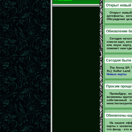
Открыт новый 
Открыт новый
артефакты, кот
Обсуждение целе
Обновление ба
Сегодня начат
список карт, ко
или иную карту,
поможет нам сде
Сегодня были
The Arena SP; T
XL); Sulfur Land
Новые карты
Просим прощен
Провайдер, н
возможны кратко
собственный с
www.heroesportal
Обновлены ка
На нашем офф-
карты с захвач
что феод - это 