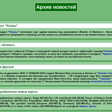
Архив новостей
ел "Кланы".
аздел "
Кланы
" пополнен еще одним кланом под названием «Blades of Balance». На
димости направлять перевод устава клана на английском языке в как можно более сжа
 «Кланы».
 радостное событие! Открыт очередной новый раздел нашего офф-лайн турнира"
Земли
дующего «Общего турнира» вступают в силу все правила, указанные в разделе "
Правил
ов Кланов направить нам перевод своих уставов на английском языке.
м Друзья!
ла поздравляет ВАС С НОВЫМ 2004 годом! Желаем Вам успехов в битвах в "
Землях Ге
 а о Вашем хорошем настроении мы позаботимся . :) В следующем году Вас ожидае
ашем портале. А сегодня мы предлагаем Вам посетить нашу виртуальную "
Таверну
"
 со своими друзьями по порталу! С Наилучшими Пожеланиями команда
team@heroesport
 добавлены новые карты:
обавлены новые карты: Saga (H2-H2-XL), Life and Death (H3-AB-M), Force of Sphere Prohib
n Zeitalters (H3-RO-XL), Expedition, NEB Rising, SAVE TUSLA (H3-SD-M), RingWar (H3-SD-XL)
-WG-M), The parallel worlds,Treasure (H3-WG-S), Germany (H3-WG-XL), Islands of Adve
-H4-M), In a name of the nature (H4-WW-M).Ищите их в разделе
Новые карты