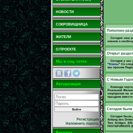
НОВОСТИ
СОКРОВИЩНИЦА
Пополнен разд
ЖИТЕЛИ
Сегодня наш р
кланов о необхо
О ПРОЕКТЕ
Открыт раздел
Сегодня у нас
Мы в соц. сетях
"
Кланы
" Со сле
мы просим Лидер
C Новым Годо
Авторизация
Команда порта
Реальной Жизни,
сюрпризов на н
праздник вместе
Сегодня были
Сегодня были д
Регистрация
Anfang des Dritte
Two bridges (H3
Напомнить пароль
FAST&FURIUOS (H4
Реклама