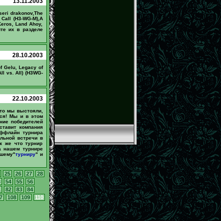
13.11.2003
eseri drakonov,The
 Call (H3-WG-M),A
 Keros, Land Ahoy,
щите их в разделе
28.10.2003
f Gelu, Legacy of
ll vs. All) (H3WG-
22.10.2003
это мы выстояли,
тся! Мы и в этом
ение победителей
ставит компания
оффлайн турнира
льной встречи в
к же что турнир
а нашем турнире
ашему"
турниру
" и
25
26
27
28
3
54
55
56
1
82
83
84
7
108
109
110