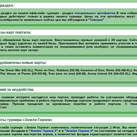
раздел.
 раздел на нашем офф-лайн турнире - раздел
специальных артефактов
В нем собра
орые действуют только в рамках нашего турнира. Цены на эти артефакты могут
сообразности заявленных сейчас цен мы обсуждаем в "
Таверне
"
зы карт портала.
о обновление базы карт портала. Восстановлены превью уровней к 28 картам. Сей
торые будут удалены из нашей базы. Приглашаем Вас активнее принимать участие в г
 а также оставлять комментарии по понравившимся (или наоборот, не понравившим
лать каталог карт лучше.
 добавлены новые карты:
he Great War (H2-XL); Three on One; Rubikon (H2-M); Invasion of Eon; Rome (H3-AB-XL); Au
; The House of Flame (H3-SD-M); Tron (one on one) (H4-M); Arena Island GS (H4-GS-XL). И
ия за неудобства.
а сервере которого находится наш портал, проводит работы по улучшению оборуд
временные проблемы в работе портала. Команда портала продолжает искать средства
ервер. Просим прощения за временные перебои в работе портала. С Ува
.net
рты турнира «Земли Героев»
лайн турнире «Земли Героев» изменилась политическая ситуация :) Итак, Вы може
енными феодами в "
Землях Героев 3
" и в "
Землях Героев 4
" по состоянию на сегодня.
высшая оценка мастерства игрока, а количество феодов характеризует количество п