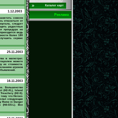
Каталог карт
1.12.2003
Реклама
заметить совсем
сь отказаться от
ортала, следует
бщить радостные
ая процедура но
 приходится ведь
жности более 180
улучшить сервис
25.11.2003
ва в магистрат.
 паролем можете
у их стоимости.
желаниям игроков
Объявлений.
16.11.2003
os. Большенство
 (H2-XL), Island
 Treachery (H2-S).
 тому что Heroes
ислал следующие
ту Rome in Danger
s (H4-GS-L). Все