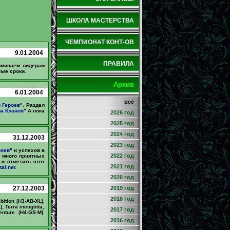
ШКОЛА МАСТЕРСТВА
ЧЕМПИОНАТ КОНТ-ОВ
9.01.2004
ПРАВИЛА
поминаем лидерам
тые сроки.
Архив
6.01.2004
все
 Героев
". Раздел
а Кланов
" А пока
2026 год
2025 год
2024 год
31.12.2003
2023 год
роев
" и успехов в
2022 год
т много приятных
 и отметить этот
2021 год
al.net
2020 год
27.12.2003
2019 год
2018 год
ition (H3-AB-XL),
, Terra incognita,
2017 год
nture (H4-GS-M),
2016 год