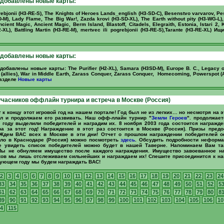
 добавлены новые карты:
rebjonii (H3-RE-S), The Knights of Heroes Lands_english (H3-SD-C), Besenstvo varvarov, P
D-M), Lady Flame, The Big War!, Zazda krovi (H3-SD-XL), The Earth without pity (H3-WG-L),
ncient Magic, Ancient Magic, Berm Island, Blastoff, Citadels, Elegraith, Estonia, Istari 2,
2-XL), Battling Martin (H3-RE-M), mertvec ili pogrebjonii (H3-RE-S),Tarante (H3-RE-XL) И
 добавлены новые карты:
обавлены новые карты: The Purifier (H2-XL), Samara (H3SD-M), Europe B. C., Legacy o
 (allies), War in Middle Earth, Zarass Conquer, Zarass Conquer, Homecoming, Powerspot (A
разделе
Новые карты
часников оффлайн турнира и встреча в Москве (Россия)
т к концу этот игровой год на нашем портале! Год был не из легких… но несмотря на 
ал и продолжаем его развивать. Наш офф-ллайн турнир "
Земли Героев
". продолжае
 году выделили победителей и наградим их. 8 ноября 2003 года состоится награжд
а за этот год! Награждение в этот раз состоится в Москве (Россия). Призы предо
 Ждем ВАС всех в Москве в эти дни! Отчет о прошлом награждении победителей 
ило в Краснодаре (Россия) можно посмотреть
здесь
. Обсудить подробности неформа
е увидеть список победителей можно будет в нашей Таверне. Напоминаем Вам та
Мы не обнуляем имущество после каждого награждения. Имущество завоеванное н
ков мы лишь отслеживаем сильнейших и награждаем их! Спешите присоединится к н
ующем году мы будем награждать ВАС!
2
3
4
5
6
7
8
9
10
11
12
13
14
15
16
17
18
19
20
21
22
23
24
33
34
35
36
37
38
39
40
41
42
43
44
45
46
47
48
49
50
51
52
5
61
62
63
64
65
66
67
68
69
70
71
72
73
74
75
76
77
78
79
80
8
89
90
91
92
93
94
95
96
97
98
99
100
101
102
103
104
105
106
10
4
115