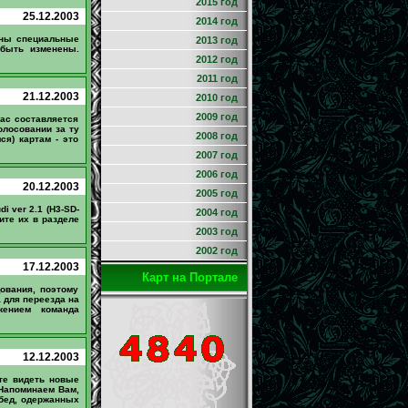
2015 год
25.12.2003
2014 год
ны специальные
2013 год
 быть изменены.
2012 год
2011 год
21.12.2003
2010 год
2009 год
час составляется
олосовании за ту
2008 год
ся) картам - это
2007 год
2006 год
20.12.2003
2005 год
di ver 2.1 (H3-SD-
2004 год
щите их в разделе
2003 год
2002 год
17.12.2003
Карт на Портале
ования, поэтому
 для переезда на
жением команда
12.12.2003
те видеть новые
 Напоминаем Вам,
обед, одержанных