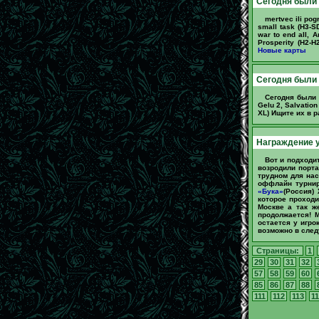
Сегодня были
mertvec ili pog
small task (H3-S
war to end all, A
Prosperity (H2-H
Новые карты
Сегодня были
Сегодня были д
Gelu 2, Salvation
XL) Ищите их в 
Награждение у
Вот и подходи
возродили порт
трудном для нас
оффлайн турнир
«Бука»
(Россия)
которое проход
Москве а так ж
продолжается! 
остается у игро
возможно в след
Страницы:
1
29
30
31
32
57
58
59
60
85
86
87
88
111
112
113
11