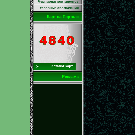
Чемпионат континентов
Условные обозначения
Карт на Портале
Каталог карт
Реклама