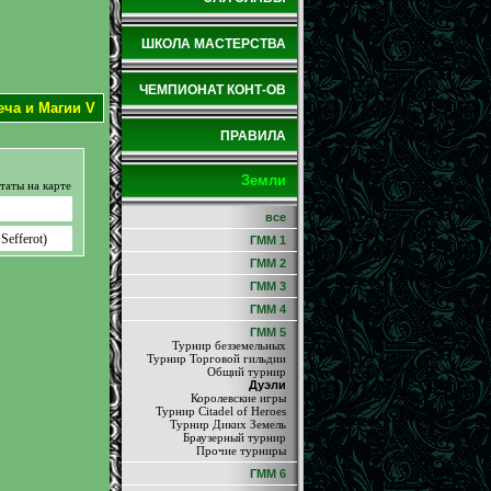
ШКОЛА МАСТЕРСТВА
ЧЕМПИОНАТ КОНТ-ОВ
еча и Магии V
ПРАВИЛА
Земли
таты на карте
все
Sefferot)
ГММ 1
ГММ 2
ГММ 3
ГММ 4
ГММ 5
Турнир безземельных
Турнир Торговой гильдии
Общий турнир
Дуэли
Королевские игры
Турнир Citadel of Heroes
Турнир Диких Земель
Браузерный турнир
Прочие турниры
ГММ 6