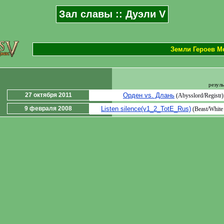
Зал славы :: Дуэли V
Земли Героев М
резуль
27 октября 2011
Орден vs. Длань
(Abysslord/Registr)
9 февраля 2008
Listen silence(v1_2_TotE_Rus)
(Beast/White 