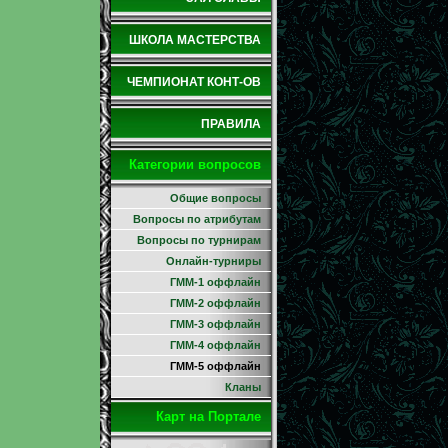
ШКОЛА МАСТЕРСТВА
ЧЕМПИОНАТ КОНТ-ОВ
ПРАВИЛА
Категории вопросов
Общие вопросы
Вопросы по атрибутам
Вопросы по турнирам
Онлайн-турниры
ГММ-1 оффлайн
ГММ-2 оффлайн
ГММ-3 оффлайн
ГММ-4 оффлайн
ГММ-5 оффлайн
Кланы
Карт на Портале