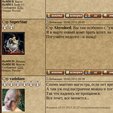
HoMM II
: Барон
HoMM I
: Граф (
8
)
Сообщения:
8781
Откуда: Россия
Сэр
SuperStar
Добавлено: 19.02.2013 20:01
Сэр
Abysslord
, Вы там особенно с "ух
Я в марте новый комп брать хотел, на 
Погуляйте недолго - и назад!
HoMM IV
: Рыцарь
HoMM III
: Король
Сообщения:
1561
Откуда: Россия
Сэр
vadolazo
Добавлено: 19.02.2013 20:18
Сними мантию магистра, если нет вре
А там уж под настроение можно и пог
Так что надеюсь не прощаемся.
Все течет, все меняется...
Изменено 19.02.2013 20:27 пользователем vadolazo