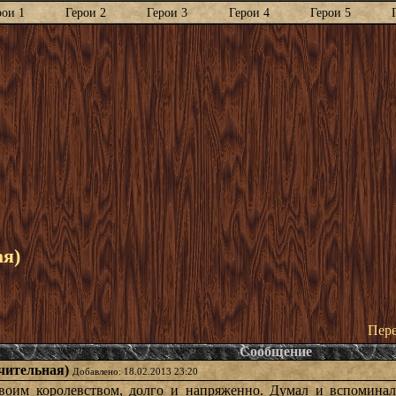
рои 1
Герои 2
Герои 3
Герои 4
Герои 5
ая)
Пере
Сообщение
ючительная)
Добавлено: 18.02.2013 23:20
своим королевством, долго и напряженно. Думал и вспомина