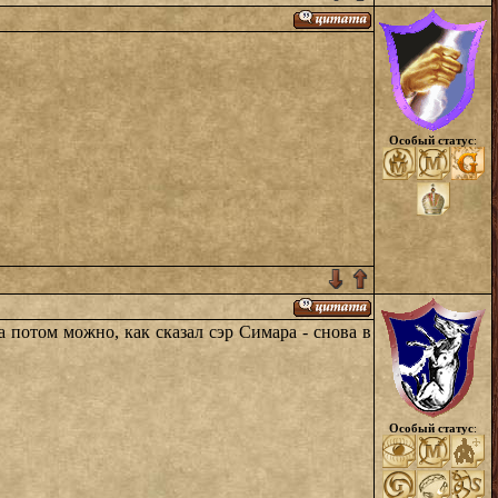
Особый статус
:
а потом можно, как сказал сэр Симара - снова в
Особый статус
: