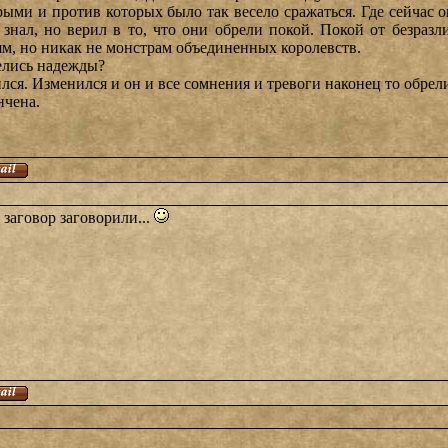
ыми и против которых было так весело сражаться. Где сейчас он
е знал, но верил в то, что они обрели покой. Покой от безразл
ям, но никак не монстрам объединенных королевств.
делись надежды?
лся. Изменился и он и все сомнения и тревоги наконец то обрел
нчена.
 заговор заговорили...