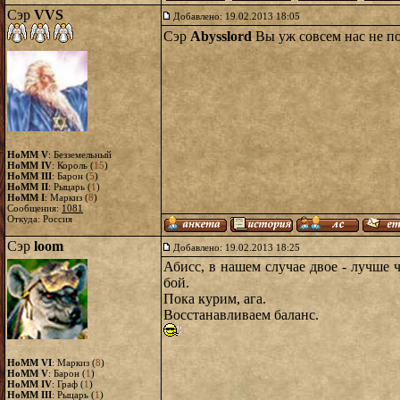
Сэр
VVS
Добавлено: 19.02.2013 18:05
Сэр
Abysslord
Вы уж совсем нас не по
HoMM V
: Безземельный
HoMM IV
: Король (
15
)
HoMM III
: Барон (
5
)
HoMM II
: Рыцарь (
1
)
HoMM I
: Маркиз (
8
)
Сообщения:
1081
Откуда: Россия
Сэр
loom
Добавлено: 19.02.2013 18:25
Абисс, в нашем случае двое - лучше ч
бой.
Пока курим, ага.
Восстанавливаем баланс.
HoMM VI
: Маркиз (
8
)
HoMM V
: Барон (
1
)
HoMM IV
: Граф (
1
)
HoMM III
: Рыцарь (
1
)