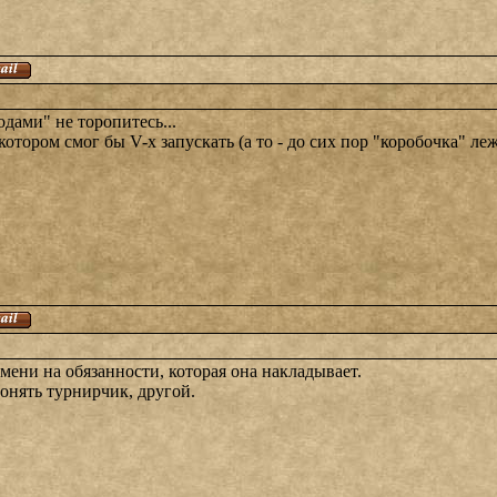
одами" не торопитесь...
котором смог бы V-х запускать (а то - до сих пор "коробочка" леж
мени на обязанности, которая она накладывает.
онять турнирчик, другой.