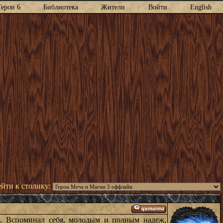
Герои 6
Библиотека
Жители
Войти
English
йти к столику:
л. Вспоминал себя, молодым и полным надеж,