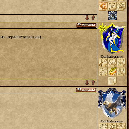
ит нераспечатанная)...
Особый статус
:
Особый статус
: