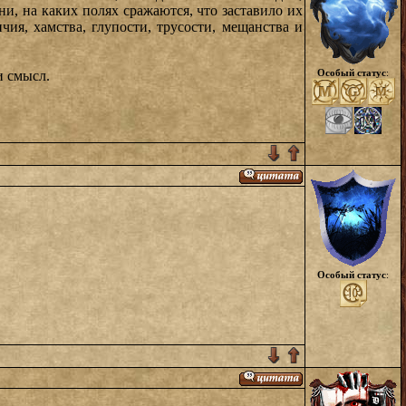
и, на каких полях сражаются, что заставило их
ичия, хамства, глупости, трусости, мещанства и
Особый статус
:
и смысл.
Особый статус
: