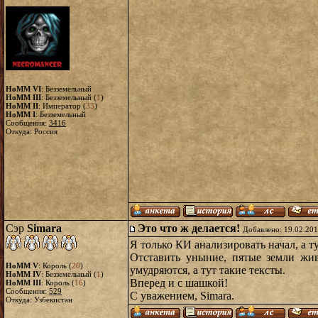
HoMM VI
: Безземельный
HoMM III
: Безземельный (
1
)
HoMM II
: Император (
33
)
HoMM I
: Безземельный
Сообщения:
3416
Откуда: Россия
Сэр
Simara
Это что ж делается!
Добавлено: 19.02.201
Я только КИ анализировать начал, а т
Отставить уныние, пятые земли жив
HoMM V
: Король (
20
)
умудряются, а тут такие тексты.
HoMM IV
: Безземельный (
1
)
Вперед и с шашкой!
HoMM III
: Король (
16
)
Сообщения:
529
С уважением, Simara.
Откуда: Узбекистан