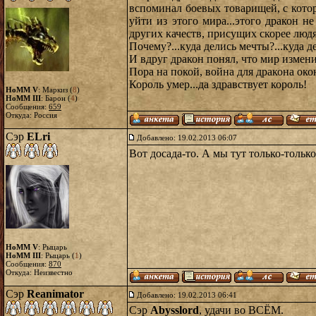
вспоминал боевых товарищей, с котор
уйти из этого мира...этого дракон н
других качеств, присущих скорее люд
Почему?...куда делись мечты?...куда 
И вдруг дракон понял, что мир измени
Пора на покой, война для дракона око
Король умер...да здравствует король!
HoMM V
: Маркиз (
8
)
HoMM III
: Барон (
4
)
Сообщения:
659
Откуда: Россия
Сэр
ELri
Добавлено: 19.02.2013 06:07
Вот досада-то. А мы тут только-только
HoMM V
: Рыцарь
HoMM III
: Рыцарь (
1
)
Сообщения:
870
Откуда: Неизвестно
Сэр
Reanimator
Добавлено: 19.02.2013 06:41
Сэр
Abysslord
, удачи во ВСЁМ.