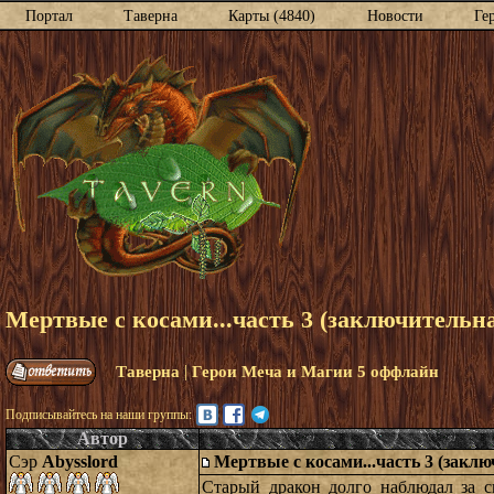
Портал
Таверна
Карты (4840)
Новости
Ге
Мертвые с косами...часть 3 (заключительн
|
Таверна
Герои Меча и Магии 5 оффлайн
Подписывайтесь на наши группы:
Автор
Сэр
Abysslord
Мертвые с косами...часть 3 (закл
Старый дракон долго наблюдал за 