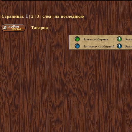
1
Страницы:
|
2
|
3
|
след
|
на последнюю
Таверна
Новые сообщения
Важн
Нет новых сообщений
Важн