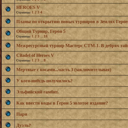
HEROES V
1
2
3
4
Страницы:
Планы по открытию новых турниров в Землях Герое
Общий Турнир, Герои 5
1
2
3
18
Страницы:
...
Межресурсный турнир Мастерс СTM-1. В дебрях тай
Citadel of Heroes V
1
2
3
8
Страницы:
...
Мертвые с косами...часть 3 (заключительная)
У кого-нибудь получилось?
Эльфийский гамбит.
Как ввести коды в Герои 5 золотое издание?
Пари
Дуэль?