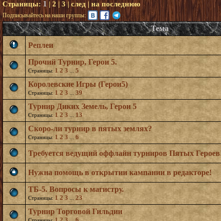
1
Страницы:
|
2
|
3
|
след
|
на последнюю
Подписывайтесь на наши группы:
Тема
Реплеи
Прочий Турнир, Герои 5.
1
2
3
5
Страницы:
...
Королевские Игры (Герои5)
1
2
3
39
Страницы:
...
Турнир Диких Земель, Герои 5
1
2
3
13
Страницы:
...
Скоро-ли турнир в пятых землях?
1
2
3
6
Страницы:
...
Требуется ведущий оффлайн турниров Пятых Героев
Нужна помощь в открытии кампании в редакторе!
ТБ-5. Вопросы к магистру.
1
2
3
23
Страницы:
...
Турнир Торговой Гильдии
1
2
3
6
Страницы:
...