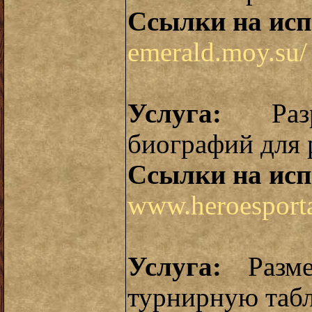
Ссылки на исп
emerald.moy.su/
Услуга:
Разр
биографий для 
Ссылки на исп
www.heroesporta
Услуга:
Разме
турнирную табл