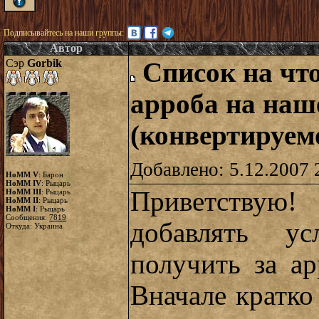
Подписывайтесь на наши группы:
Автор
Сэр
Gorbik
Список на чт
арроба на наш
(конвертируем
Добавлено: 5.12.2007 
HoMM V
: Барон
HoMM IV
: Рыцарь
Приветствую!
HoMM III
: Рыцарь
HoMM II
: Рыцарь
HoMM I
: Рыцарь
Сообщения:
7819
добавлять у
Откуда: Украина
получить за а
Вначале кратко