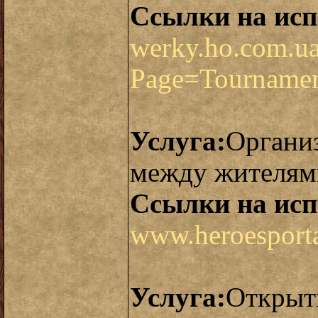
Ссылки на исп
werky.ho.com.ua
Page=Tourname
Услуга:
Органи
между жителям
Ссылки на исп
www.heroesporta
Услуга:
Открыт