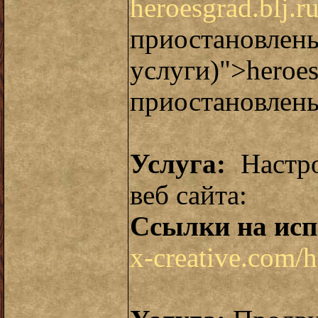
heroesgrad.blj.r
приостановлен
услуги)">hero
приостановлены
Услуга:
Настро
веб сайта:
Ссылки на исп
x-creative.com/h