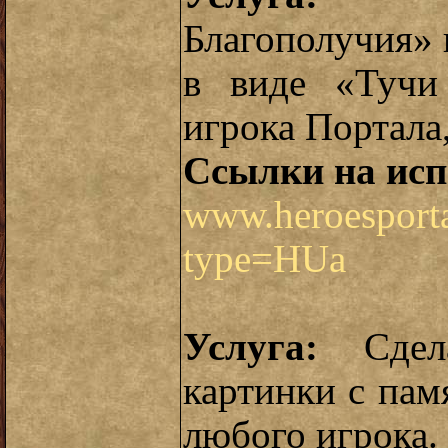
Благополучия» 
в виде «Тучи
игрока Портала,
Ссылки на исп
www.heroesporta
type=HUa
Услуга:
Сдела
картинки с пам
любого игрока.