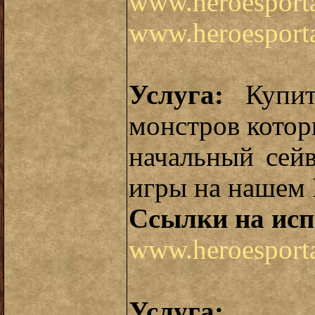
www.heroesporta
www.heroesporta
Услуга:
Купит
монстров котор
начальный сей
игры на нашем 
Ссылки на исп
www.heroesporta
Услуга:
Под