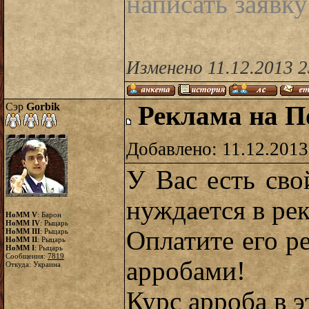
написать заявку
Изменено 11.12.2013 
Сэр
Gorbik
Реклама на По
Добавлено: 11.12.2013
У Вас есть сво
нуждается в ре
HoMM V
: Барон
HoMM IV
: Рыцарь
Оплатите его р
HoMM III
: Рыцарь
HoMM II
: Рыцарь
HoMM I
: Рыцарь
Сообщения:
7819
арробами!
Откуда: Украина
Курс арроба в э