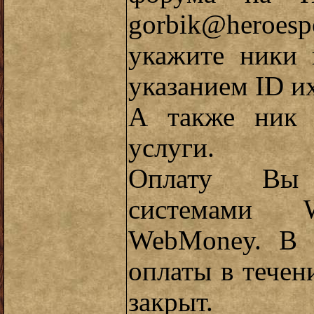
gorbik@heroespo
укажите ники 
указанием ID их
А также ник 
услуги.
Оплату Вы 
системами 
WebMoney. В 
оплаты в течен
закрыт.