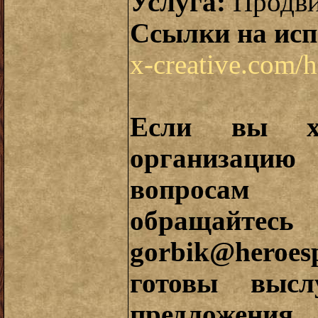
Услуга:
Продвиж
Ссылки на исп
x-creative.com/h
Если вы хо
организаци
вопросам
обращайт
gorbik@heroesp
готовы выс
предложени