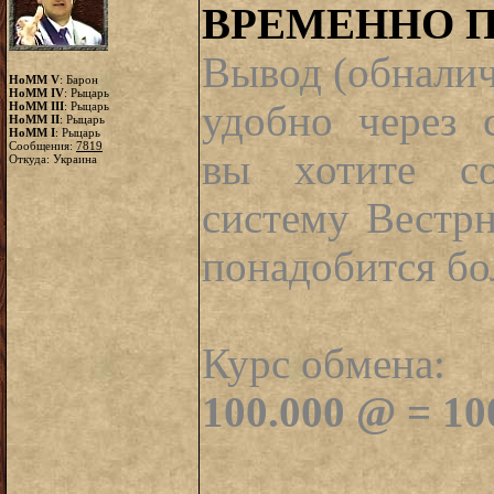
ВРЕМЕННО 
Вывод (обналич
HoMM V
: Барон
HoMM IV
: Рыцарь
удобно через 
HoMM III
: Рыцарь
HoMM II
: Рыцарь
HoMM I
: Рыцарь
Сообщения:
7819
вы хотите со
Откуда: Украина
систему Вестр
понадобится бо
Курс обмена:
100.000 @ = 1