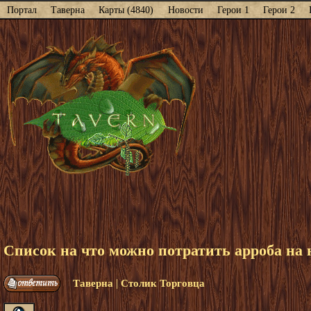
Портал
Таверна
Карты (4840)
Новости
Герои 1
Герои 2
Список на что можно потратить арроба на 
|
Таверна
Столик Торговца