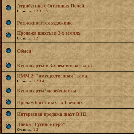
Атрибутика с Огненных Полей.
1
2
3
5
Страницы:
...
Разыскивается художник
Продажа шахты в 3-х землях
1
2
Страницы:
Обмен
Куплю арты в 3-х землях на золото
НММ 2: "имущественная" тема.
1
2
3
4
Страницы:
Куплю арты/зверей/шахты
Продам 6 из 7 шахт в 1 землях
Интересная продажа шахт В H3
Лавка "Гусиное перо"
1
2
Страницы: