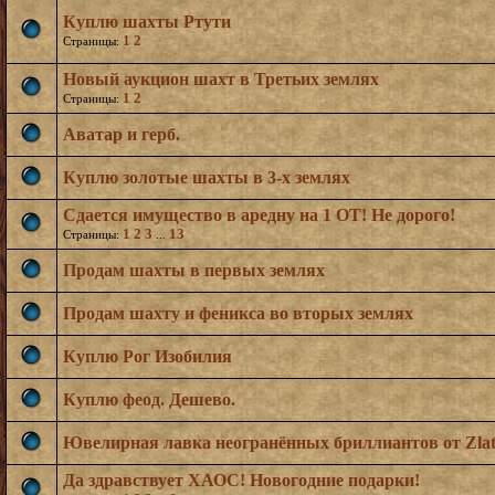
Куплю шахты Ртути
1
2
Страницы:
Новый аукцион шахт в Третьих землях
1
2
Страницы:
Аватар и герб.
Куплю золотые шахты в 3-х землях
Сдается имущество в аредну на 1 OT! Не дорого!
1
2
3
13
Страницы:
...
Продам шахты в первых землях
Продам шахту и феникса во вторых землях
Куплю Рог Изобилия
Куплю феод. Дешево.
Ювелирная лавка неогранённых бриллиантов от Zlato
Да здравствует ХАОС! Новогодние подарки!