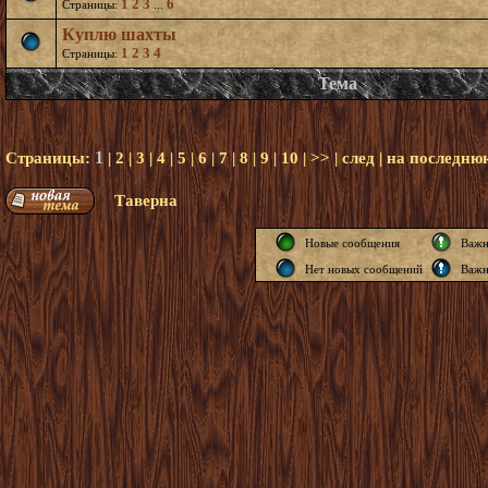
1
2
3
6
Страницы:
...
Куплю шахты
1
2
3
4
Страницы:
Тема
1
Страницы:
|
2
|
3
|
4
|
5
|
6
|
7
|
8
|
9
|
10
|
>>
|
след
|
на последню
Таверна
Новые сообщения
Важн
Нет новых сообщений
Важн