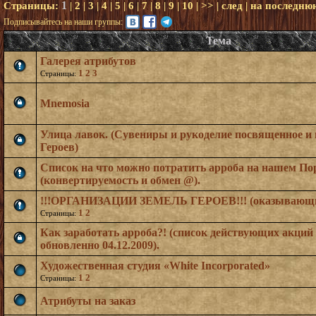
1
Страницы:
|
2
|
3
|
4
|
5
|
6
|
7
|
8
|
9
|
10
|
>>
|
след
|
на последню
Подписывайтесь на наши группы:
Тема
Галерея атрибутов
1
2
3
Страницы:
Mnemosia
Улица лавок. (Сувениры и рукоделие посвященное и 
Героев)
Список на что можно потратить арроба на нашем По
(конвертируемость и обмен @).
!!!ОРГАНИЗАЦИИ ЗЕМЕЛЬ ГЕРОЕВ!!! (оказывающие
1
2
Страницы:
Как заработать арроба?! (список действующих акций 
обновленно 04.12.2009).
Художественная студия «White Incorporаted»
1
2
Страницы:
Атрибуты на заказ