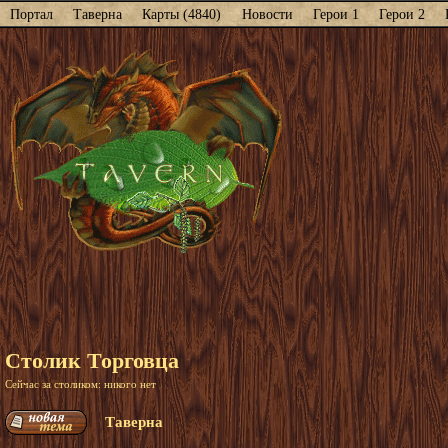
Портал
Таверна
Карты (4840)
Новости
Герои 1
Герои 2
Столик Торговца
Сейчас за столиком: никого нет
Таверна