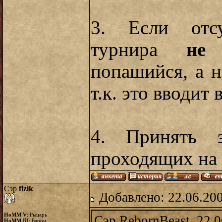
3. Если отсу
турнира
не
в
попашийся, а н
т.к. это вводит
4. Принять 
проходящих на 
Сэр
fizik
Добавлено: 22.06.20
HoMM V
: Рыцарь
Сэр RebornBeast, 22.0
HoMM III
: Барон