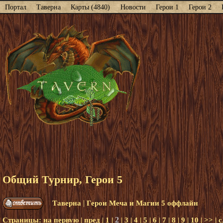
Портал
Таверна
Карты (4840)
Новости
Герои 1
Герои 2
Общий Турнир, Герои 5
|
Таверна
Герои Меча и Магии 5 оффлайн
2
Страницы:
на первую
|
пред
|
1
|
|
3
|
4
|
5
|
6
|
7
|
8
|
9
|
10
|
>>
|
с