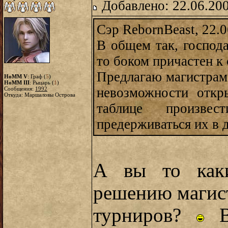
Добавлено: 22.06.20
Сэр RebornBeast, 22.0
В общем так, господа
то боком причастен к
Предлагаю магистрам,
HoMM V
: Граф (
5
)
HoMM III
: Рыцарь (
1
)
невозможности откр
Сообщения:
1992
Откуда: Маршаловы Острова
таблице произве
предерживаться их в 
А вы то как
решению магис
турниров?
Во