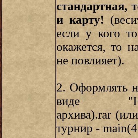
стандартная, 
и карту!
(вес
если у кого т
окажется, то н
не повлияет).
2. Оформлять н
виде "Назва
архива).rar (и
турнир - main(4