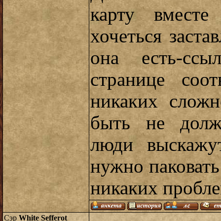
карту вместе
хочеться застав
она есть-ссы
странице соот
никаких сложн
быть не должн
люди выскажут
нужно паковать
никаких пробле
Сэр
White Sefferot