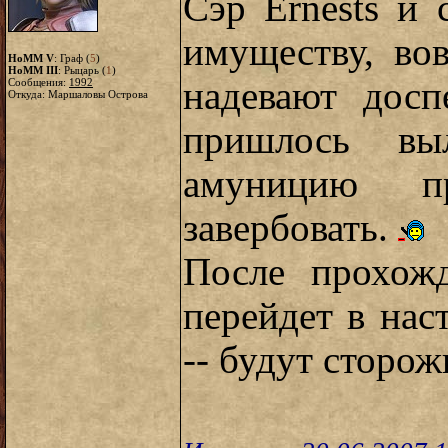
Сэр Ernests и
имуществу, во
HoMM V
: Граф (
5
)
HoMM III
: Рыцарь (
1
)
надевают досп
Сообщения:
1992
Откуда: Маршаловы Острова
пришлось вы
амуницию п
завербовать.
После прохож
перейдет в нас
-- будут сторожи