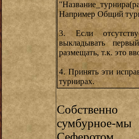
"Название_турнира(
Например Общий турни
3. Если отсутст
выкладывать первы
размещать, т.к. это в
4. Принять эти испра
турнирах.
Собственно
сумбурное-
Сеферотом 