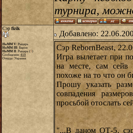
турнира, можн
Сэр
fizik
Добавлено: 22.06.20
HoMM V
: Рыцарь
Сэр RebornBeast, 22.0
HoMM III
: Барон
HoMM II
: Рыцарь (
1
)
Игра вылетает при по
Сообщения:
419
Откуда: Украина
на месте, сам сейв 
похоже на то что он б
Прошу указать разм
совпадения размеро
просьбой отослать сей
"...В даном ОТ-5, сэ