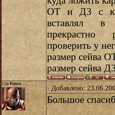
куда ложить кар
ОТ и ДЗ с ка
вставлял в 
прекрастно р
проверить у не
размер сейва О
размер сейва ДЗ
Сэр
Psixxx
Добавлено: 23.06.20
Большое спасибо