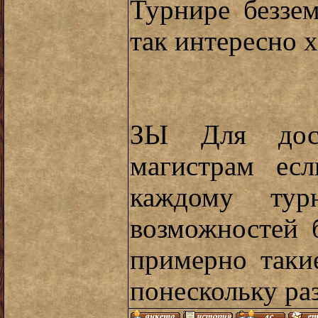
Турнире беззе
так интересно х
ЗЫ Для доста
магистрам ес
каждому ту
возможностей 
примерно таки
понескольку ра