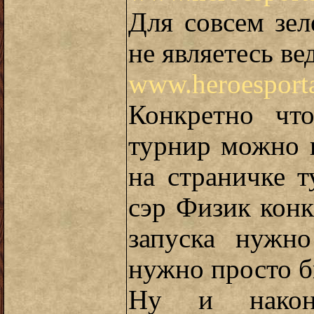
Для совсем зе
не являетесь ве
www.heroesporta
Конкретно что
турнир можно 
на страничке 
сэр Физик конк
запуска нужно
нужно просто 
Ну и наконе