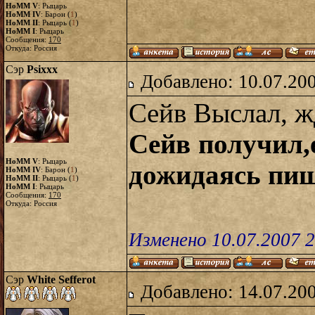
HoMM V
: Рыцарь
HoMM IV
: Барон (
1
)
HoMM II
: Рыцарь (
1
)
HoMM I
: Рыцарь
Сообщения:
170
Откуда: Россия
Сэр
Psixxx
Добавлено: 10.07.20
Сейв Выслал, ж
Сейв получил,
HoMM V
: Рыцарь
дожидаясь пиш
HoMM IV
: Барон (
1
)
HoMM II
: Рыцарь (
1
)
HoMM I
: Рыцарь
Сообщения:
170
Откуда: Россия
Изменено 10.07.2007 2
Сэр
White Sefferot
Добавлено: 14.07.20