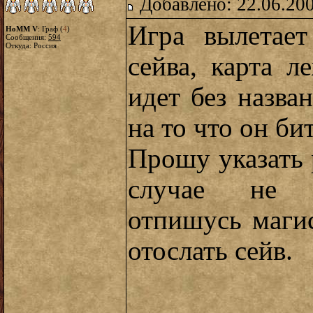
Добавлено: 22.06.20
Игра вылетает
HoMM V
: Граф (
4
)
Сообщения:
594
Откуда: Россия
сейва, карта л
идет без назва
на то что он би
Прошу указать 
случае не с
отпишусь маги
отослать сейв.