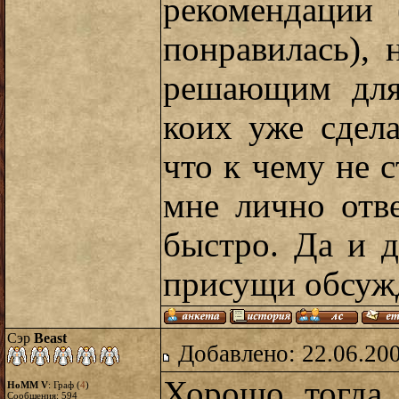
рекомендации 
понравилась), 
решающим для 
коих уже сдела
что к чему не с
мне лично отв
быстро. Да и д
присущи обсуж
Сэр
Beast
Добавлено: 22.06.20
Хорошо, тогда
HoMM V
: Граф (
4
)
Сообщения:
594