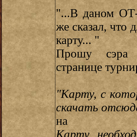
"...В даном ОТ
же сказал, что 
карту... "
Прошу сэра 
странице турни
"Карту, с кото
скачать отсюд
на
Карту необхо