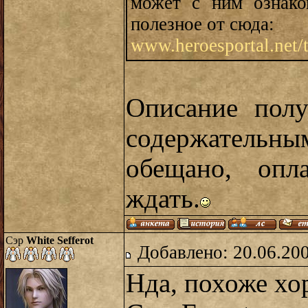
может с ним ознако
полезное от сюда:
www.heroesportal.net/
Описание полу
содержательны
обещано, опл
ждать.
Сэр
White Sefferot
Добавлено: 20.06.20
Нда, похоже хо