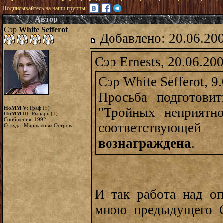
Подписывайтесь на наши группы:
Автор
Сэр
White Sefferot
Добавлено: 20.06.20
Сэр Ernests, 20.06.20
Сэр White Sefferot, 9
Просьба подготовит
HoMM V
: Граф (
5
)
"Тройных неприятно
HoMM III
: Рыцарь (
1
)
Сообщения:
1992
соответствующе
Откуда: Маршаловы Острова
вознаграждена
.
И так работа над о
мною предыдущего О