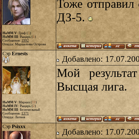
Тоже отправил 
ДЗ-5.
HoMM V
: Граф (
5
)
HoMM III
: Рыцарь (
1
)
Сообщения:
1992
Откуда: Маршаловы Острова
Сэр
Ernests
Добавлено: 17.07.20
Мой результа
Высщая лига.
HoMM V
: Маркиз (
10
)
HoMM IV
: Рыцарь (
2
)
HoMM III
: Безземельный
Сообщения:
1371
Откуда: Латвия
Сэр
Psixxx
Добавлено: 17.07.20