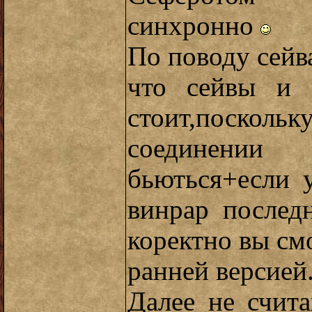
синхронно
По поводу сейв
что сейвы и 
стоит,поскол
соединении
бьються+если 
винрар послед
коректно вы см
ранней версией.
Далее не счит