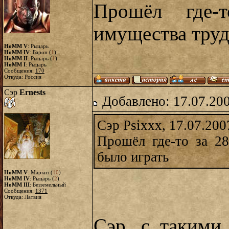
Прошёл где-
имущества труд
HoMM V
: Рыцарь
HoMM IV
: Барон (
1
)
HoMM II
: Рыцарь (
1
)
HoMM I
: Рыцарь
Сообщения:
170
Откуда: Россия
Сэр
Ernests
Добавлено: 17.07.20
Сэр Psixxx, 17.07.200
Прошёл где-то за 28
было играть
HoMM V
: Маркиз (
10
)
HoMM IV
: Рыцарь (
2
)
HoMM III
: Безземельный
Сообщения:
1371
Откуда: Латвия
Сэр, с такими