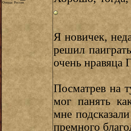
Откуда: Россия
Я новичек, нед
решил паиграть
очень нравяца Г
Посматрев на т
мог панять ка
мне подсказали 
премного благо