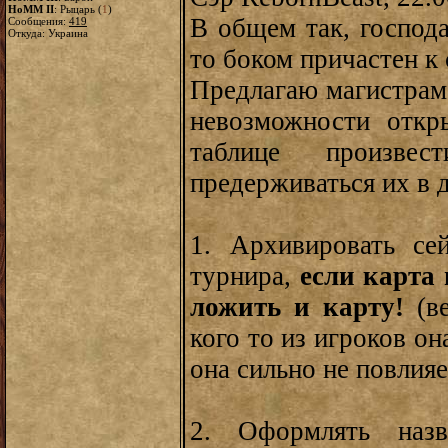
HoMM II
: Рыцарь (
1
)
В общем так, господа
Сообщения:
419
Откуда: Украина
то боком причастен к
Предлагаю магистрам,
невозможности откр
таблице произве
предерживаться их в 
1. Архивировать се
турнира,
если карта 
ложить и карту!
(в
кого то из игроков он
она сильно не повлияе
2. Оформлять наз