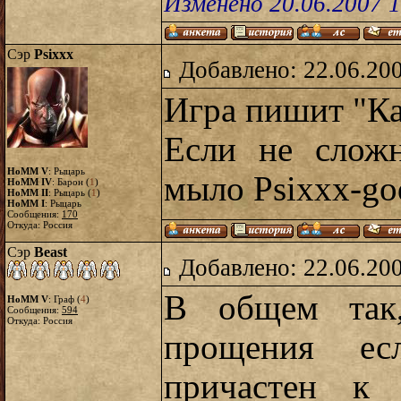
Изменено 20.06.2007 1
Сэр
Psixxx
Добавлено: 22.06.20
Игра пишит "Ка
Если не слож
HoMM V
: Рыцарь
мыло
Psixxx-go
HoMM IV
: Барон (
1
)
HoMM II
: Рыцарь (
1
)
HoMM I
: Рыцарь
Сообщения:
170
Откуда: Россия
Сэр
Beast
Добавлено: 22.06.20
В общем так,
HoMM V
: Граф (
4
)
Сообщения:
594
Откуда: Россия
прощения е
причастен к 