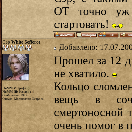
ОТ точно уж 
стартовать!
Сэр
White Sefferot
Добавлено: 17.07.20
Прошел за 12 д
не хватило.
Кольцо сломлен
HoMM V
: Граф (
5
)
HoMM III
: Рыцарь (
1
)
вещь в соч
Сообщения:
1992
Откуда: Маршаловы Острова
смертоносной 
очень помог в 