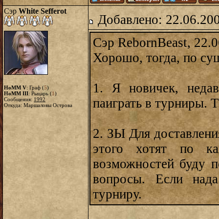
Сэр
White Sefferot
Добавлено: 22.06.20
Сэр RebornBeast, 22.0
Хорошо, тогда, по с
1. Я новичек, нед
HoMM V
: Граф (
5
)
HoMM III
: Рыцарь (
1
)
паиграть в турниры. Т
Сообщения:
1992
Откуда: Маршаловы Острова
2. ЗЫ Для доставлени
этого хотят по к
возможностей буду п
вопросы. Если над
турниру.