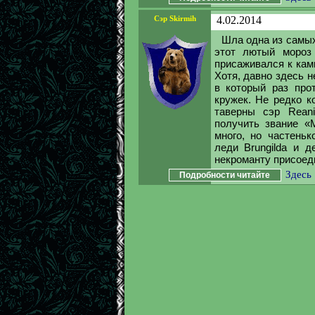
Сэр Skirmih
4.02.2014
Шла одна из самых
этот лютый мороз
присаживался к кам
Хотя, давно здесь н
в который раз про
кружек. Не редко к
таверны сэр Reani
получить звание «
много, но частеньк
леди Brungilda и д
некроманту присоеди
Здесь
Подробности читайте