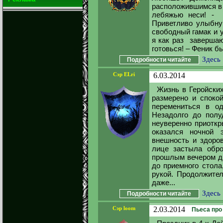
расположившимся в 
лебяжью неси! - 
Приветливо улыбну
свободный гамак и у
я как раз завершаю
готовься! – Феник б
Здесь
Подробности читайте
Сэр ELri
6.03.2014
Жизнь в Геройских
размерено и споко
перемениться в од
Незадолго до полу
неуверенно приоткр
оказался ночной 
внешность и здоров
лице застыла обро
прошлым вечером ди
до приемного стола
рукой. Продолжите
даже...
Здесь
Подробности читайте
Сэр loom
2.03.2014
Пьеса про