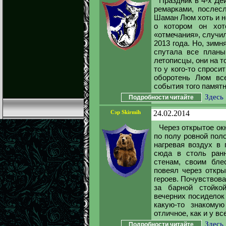
Праздник в 4-х Де
ремарками, послес
Шаман Люм хоть и не
о котором он хот
«отмечания», случил
2013 года. Но, зимн
спутала все планы
летописцы, они на то
то у кого-то спроси
оборотень Люм все
события того памятн
Здесь
Подробности читайте
Сэр Skirmih
24.02.2014
Через открытое ок
по полу ровной пол
нагревая воздух в
сюда в столь ранн
стенам, своим бле
повеял через откры
героев. Почувствова
за барной стойко
вечерних посиделок
какую-то знакому
отличное, как и у вс
Здесь
Подробности читайте