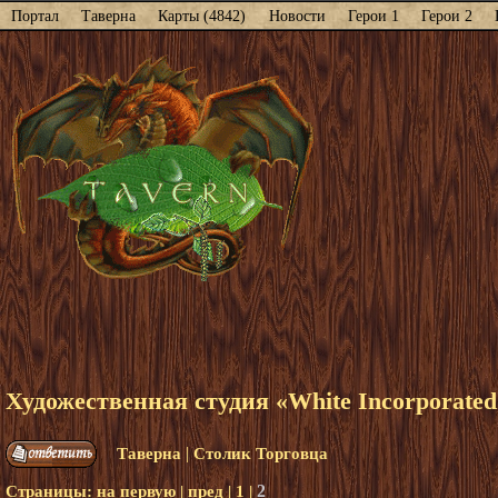
Портал
Таверна
Карты (4842)
Новости
Герои 1
Герои 2
Художественная студия «White Incorporаted
|
Таверна
Столик Торговца
2
Страницы:
на первую
|
пред
|
1
|