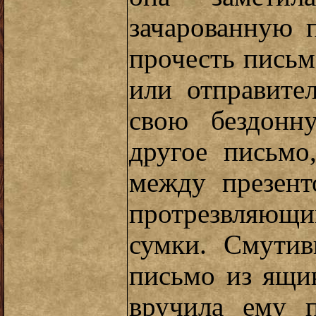
зачарованную 
прочесть письм
или отправите
свою бездонн
другое письмо
между презент
протрезвляющи
сумки. Смутив
письмо из ящик
вручила ему п