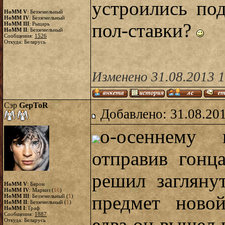
устроились по
HoMM V
: Безземельный
HoMM IV
: Безземельный
пол-ставки?
HoMM III
: Рыцарь
HoMM II
: Безземельный
Сообщения:
1526
Откуда: Беларусь
Изменено 31.08.2013 1
Сэр
GepToR
Добавлено: 31.08.20
о-осеннему 
отправив гонц
решил загляну
HoMM V
: Барон
HoMM IV
: Маркиз (
16
)
предмет ново
HoMM III
: Безземельный (
1
)
HoMM II
: Безземельный (
1
)
HoMM I
: Граф
Сообщения:
1887
Откуда: Беларусь