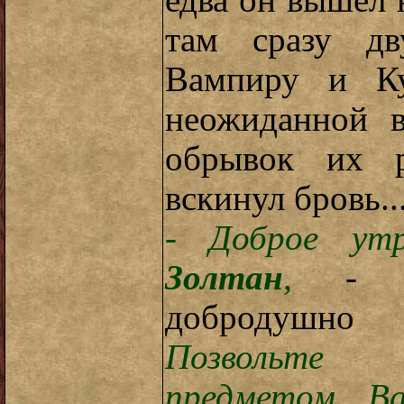
едва он вышел 
там сразу дв
Вампиру и Ку
неожиданной в
обрывок их р
вскинул бровь..
- Доброе ут
Золтан
,
- сд
добродушно
Позвольте 
предметом Ва