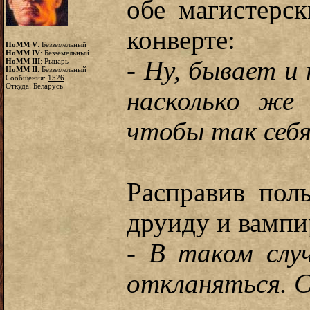
обе магистерс
конверте:
HoMM V
: Безземельный
HoMM IV
: Безземельный
-
Ну, бывает и 
HoMM III
: Рыцарь
HoMM II
: Безземельный
Сообщения:
1526
Откуда: Беларусь
насколько же
чтобы так себ
Расправив пол
друиду и вампи
- В таком слу
откланяться. 