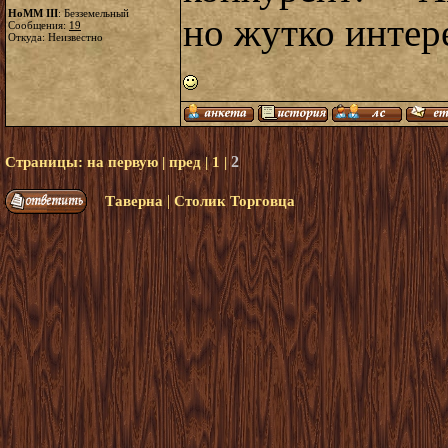
HoMM III
: Безземельный
но жутко интер
Сообщения:
19
Откуда: Неизвестно
2
Страницы:
на первую
|
пред
|
1
|
|
Таверна
Столик Торговца