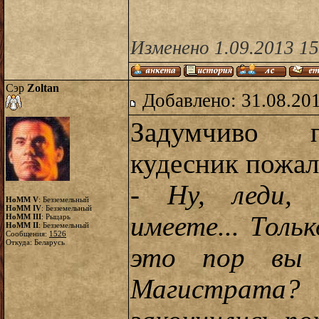
Изменено 1.09.2013 1
Сэр
Zoltan
Добавлено: 31.08.20
Задумчиво п
кудесник пожал
- Ну, леди, 
HoMM V
: Безземельный
HoMM IV
: Безземельный
имеете... Толь
HoMM III
: Рыцарь
HoMM II
: Безземельный
Сообщения:
1526
Откуда: Беларусь
это пор вы 
Магистрат