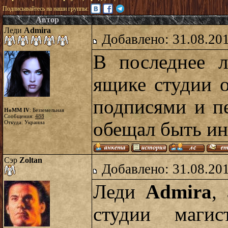
Подписывайтесь на наши группы:
Автор
Леди
Admira
Добавлено: 31.08.20
В последнее л
ящике студии о
подписями и пе
HoMM IV
: Безземельная
Сообщения:
488
обещал быть ин
Откуда: Украина
Сэр
Zoltan
Добавлено: 31.08.20
Леди
Admira
,
студии маги