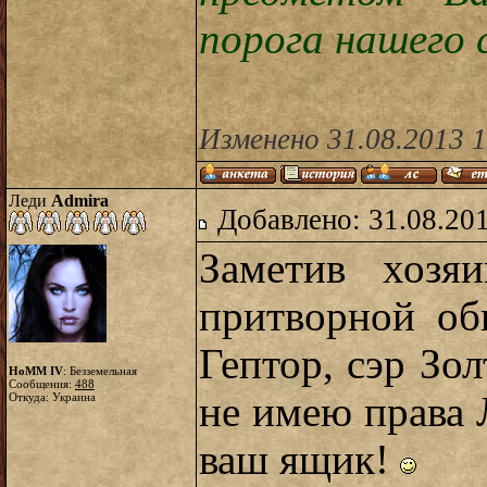
порога нашего 
Изменено 31.08.2013 
Леди
Admira
Добавлено: 31.08.20
Заметив хозя
притворной об
Гептор, сэр Зол
HoMM IV
: Безземельная
Сообщения:
488
не имею права
Откуда: Украина
ваш ящик!