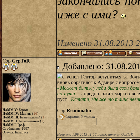
закончились по
иже с ими?
Изменено 31.08.2013 2
Сэр
GepToR
Добавлено: 31.08.20
е успел Гептор вступиться за Зол
вновь обратился к Адмире с вопросом
- Может быть, у леди были свои дела 
по пути...
- предположил маркиз вслу
пуст
- Кстати, где же то таинственно
HoMM V
: Барон
Сэр
Reanimator
HoMM IV
: Маркиз (
16
)
Скрытый текст
HoMM III
: Безземельный (
1
)
HoMM II
: Безземельный (
1
)
HoMM I
: Граф
Сообщения:
1887
Откуда: Беларусь
Изменено 1.09.2013 11:56 пользователем GepToR