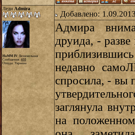
Леди
Admira
Добавлено: 1.09.2013
Адмира внима
друида, - разве
приблизившис
HoMM IV
: Безземельная
Сообщения:
488
недавно самоЛ
Откуда: Украина
спросила, - вы
утвердитель
заглянула внут
на положенном
она заметил