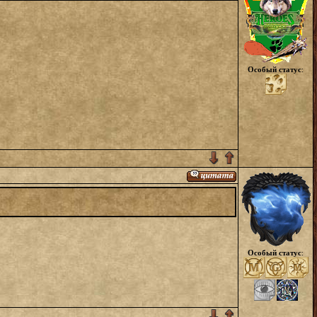
Особый статус
:
Особый статус
: