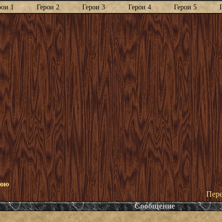
рои 1
Герои 2
Герои 3
Герои 4
Герои 5
!
нюю
Пере
Сообщение