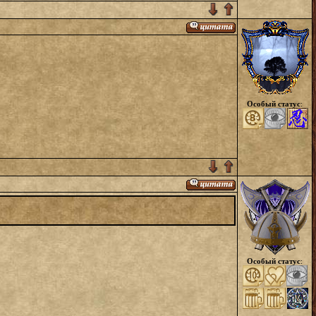
Особый статус
:
Особый статус
: