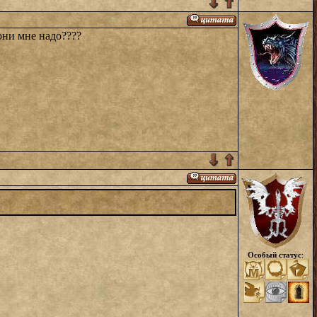
 они мне надо????
Особый статус
: