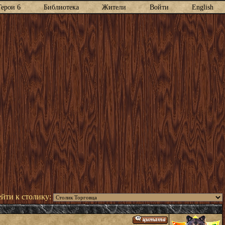
Герои 6
Библиотека
Жители
Войти
English
йти к столику: