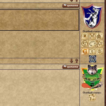
Особый статус
:
Особый статус
: