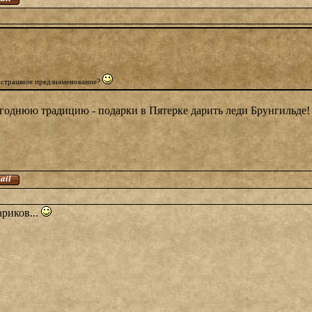
о страшное предзнаменование?
годнюю традицию - подарки в Пятерке дарить леди Брунгильде!
ариков...