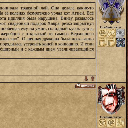
попивала травяной чай. Она делала какие-то
а её коленях безмятежно урчал кот Агней. Всё
 эта идиллия была нарушена. Внизу раздалось
от, свадебный подарок Хавра, резко запрыгнул
Особый статус
:
 и пообещав ему на ужин, солидный кусок тунца,
х жеребцов с открыткой от самого Верховного
 высылаю". Огненная дракоша была несказанно
спорядилась устроить коней в конюшню. И если
й обширный и с каждым днем увеличивающийся
Особый статус
: