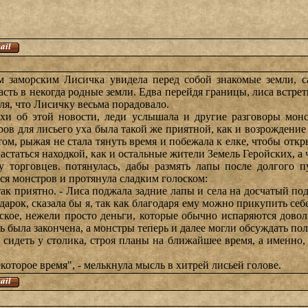
 заморским Лисичка увидела перед собой знакомые земли, с
асть в некогда родные земли. Едва перейдя границы, лиса встре
ля, что Лисичку весьма порадовало.
ухи об этой новости, леди услышала и другие разговоры монс
оров для лисьего уха была такой же приятной, как и возрождение
м, рыжая не стала тянуть время и побежала к елке, чтобы откры
астаться находкой, как и остальные жители Земель Геройских, а 
 торговцев. потянулась, дабы размять лапы после долгого пу
ся монстров и протянула сладким голоском:
 так приятно. - Лиса поджала задние лапы и села на досчатый по
дарок, сказала бы я, так как благодаря ему можно прикупить себе
кое, нежели просто деньги, которые обычно испаряются доволь
ь была закончена, а монстры теперь и далее могли обсуждать по
 сидеть у столика, строя планы на ближайшее время, а именно,
которое время", - мелькнула мысль в хитрей лисьей голове.