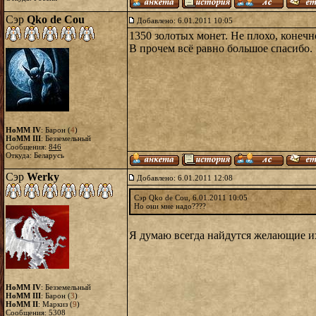
Сэр
Qko de Cou
Добавлено: 6.01.2011 10:05
1350 золотых монет. Не плохо, конечно
В прочем всё равно большое спасибо.
HoMM IV
: Барон (
4
)
HoMM III
: Безземельный
Сообщения:
846
Откуда: Беларусь
Сэр
Werky
Добавлено: 6.01.2011 12:08
Сэр Qko de Cou, 6.01.2011 10:05
Но они мне надо????
Я думаю всегда найдутся желающие и
HoMM IV
: Безземельный
HoMM III
: Барон (
3
)
HoMM II
: Маркиз (
9
)
Сообщения:
5308