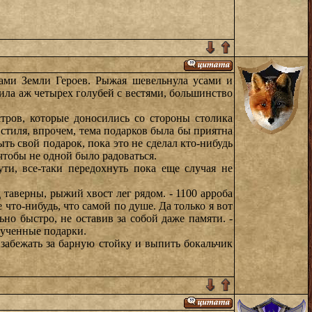
ами Земли Героев. Рыжая шевельнула усами и
тила аж четырех голубей с вестями, большинство
тров, которые доносились со стороны столика
 стиля, впрочем, тема подарков была бы приятна
ть свой подарок, пока это не сделал кто-нибудь
чтобы не одной было радоваться.
ти, все-таки передохнуть пока еще случая не
д таверны, рыжий хвост лег рядом. - 1100 арроба
 что-нибудь, что самой по душе. Да только я вот
но быстро, не оставив за собой даже памяти. -
лученные подарки.
 забежать за барную стойку и выпить бокальчик