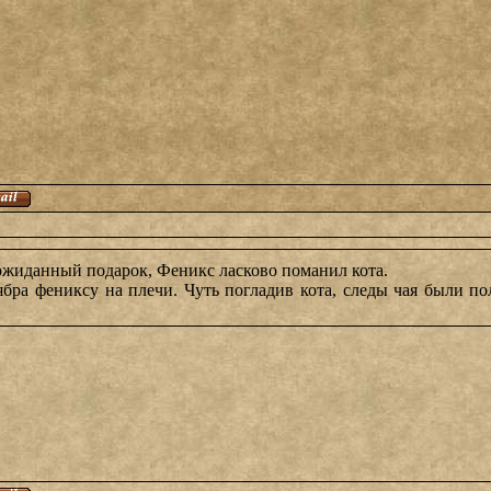
еожиданный подарок, Феникс ласково поманил кота.
ра фениксу на плечи. Чуть погладив кота, следы чая были по