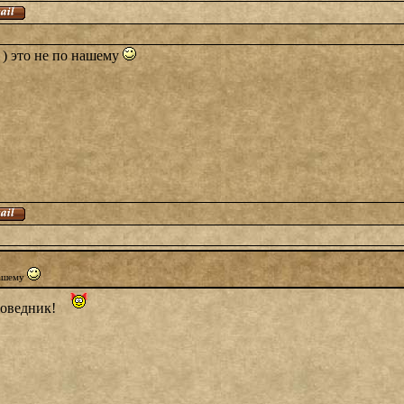
 ) это не по нашему
нашему
поведник!