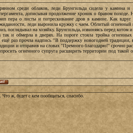
ерянном среди облаков, леди Брунгильда сидела у камина и 
пергамента, дописывая продолжение хроник о бравом походе. Н
рип пера о листы и потрескивание дров в камине. Как вдруг
жиданности, леди выронила кружку с чаем. Облитый огненный к
низ, поглядывал на хозяйку. Брунгильда, извиняясь перед котом
а так и обмерла в дверях. На пороге стояла тройка огненны
на ещё раз прочла надпись "В поддержку новогодней традиции,
адиции и отправив на словах "Премного благодарю!" срочно ра
попросить огненного супруга расширить территории под тако
 Что ж, будет с кем пообщаться, спасибо.