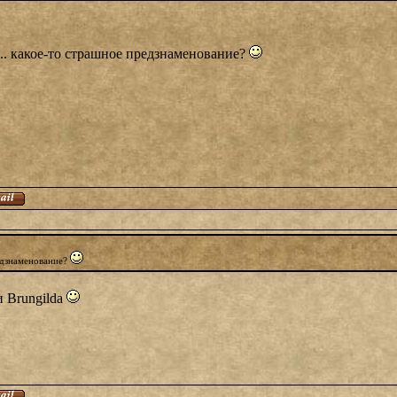
.. какое-то страшное предзнаменование?
редзнаменование?
и Brungilda