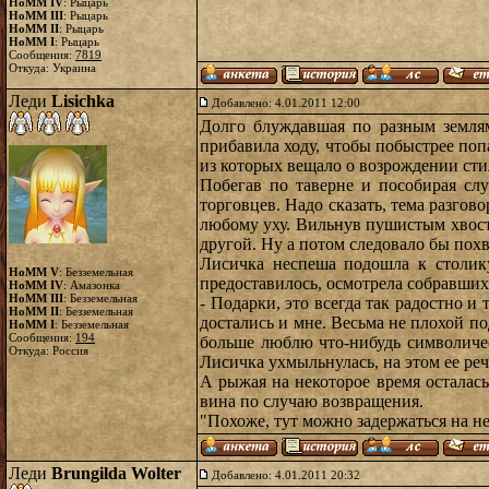
HoMM IV
: Рыцарь
HoMM III
: Рыцарь
HoMM II
: Рыцарь
HoMM I
: Рыцарь
Сообщения:
7819
Откуда: Украина
Леди
Lisichka
Добавлено: 4.01.2011 12:00
Долго блуждавшая по разным землям
прибавила ходу, чтобы побыстрее поп
из которых вещало о возрождении сти
Побегав по таверне и пособирая сл
торговцев. Надо сказать, тема разгов
любому уху. Вильнув пушистым хвосто
другой. Ну а потом следовало бы похв
Лисичка неспеша подошла к столику
HoMM V
: Безземельная
предоставилось, осмотрела собравших
HoMM IV
: Амазонка
HoMM III
: Безземельная
- Подарки, это всегда так радостно и
HoMM II
: Безземельная
достались и мне. Весьма не плохой по
HoMM I
: Безземельная
Сообщения:
194
больше люблю что-нибудь символичес
Откуда: Россия
Лисичка ухмыльнулась, на этом ее реч
А рыжая на некоторое время осталась
вина по случаю возвращения.
"Похоже, тут можно задержаться на не
Леди
Brungilda Wolter
Добавлено: 4.01.2011 20:32