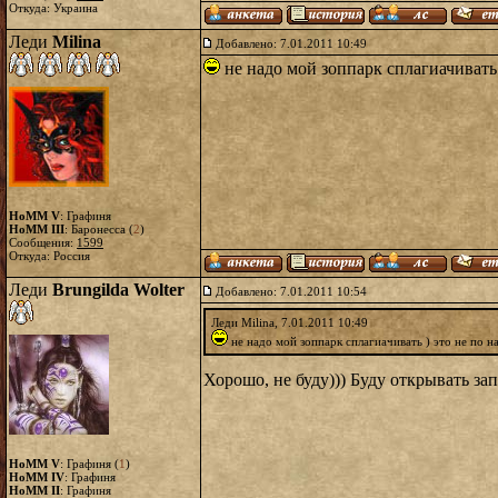
Откуда: Украина
Леди
Milina
Добавлено: 7.01.2011 10:49
не надо мой зоппарк сплагиачивать
HoMM V
: Графиня
HoMM III
: Баронесса (
2
)
Сообщения:
1599
Откуда: Россия
Леди
Brungilda Wolter
Добавлено: 7.01.2011 10:54
Леди Milina, 7.01.2011 10:49
не надо мой зоппарк сплагиачивать ) это не по 
Хорошо, не буду))) Буду открывать за
HoMM V
: Графиня (
1
)
HoMM IV
: Графиня
HoMM II
: Графиня