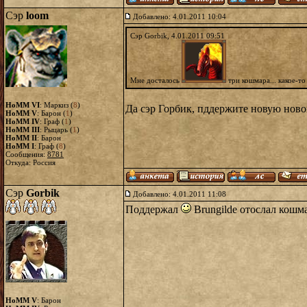
Сэр
loom
Добавлено: 4.01.2011 10:04
Сэр Gorbik, 4.01.2011 09:51
Мне досталось
три кошмара... какое-т
HoMM VI
: Маркиз (
8
)
Да сэр Горбик, пддержите новую ново
HoMM V
: Барон (
1
)
HoMM IV
: Граф (
1
)
HoMM III
: Рыцарь (
1
)
HoMM II
: Барон
HoMM I
: Граф (
8
)
Сообщения:
8781
Откуда: Россия
Сэр
Gorbik
Добавлено: 4.01.2011 11:08
Поддержал
Brungildе отослал кошм
HoMM V
: Барон