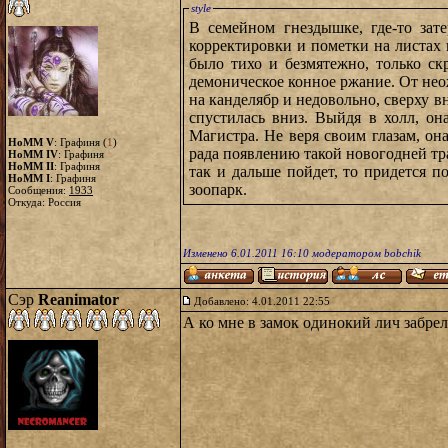
style
В семейном гнездышке, где-то зат
корректировки и пометки на листах 
было тихо и безмятежно, только ск
демоническое конное ржание. От нео
на канделябр и недовольно, сверху в
спустилась вниз. Выйдя в холл, он
Магистра. Не веря своим глазам, о
HoMM V
: Графиня (
1
)
рада появлению такой новогодней тр
HoMM IV
: Графиня
HoMM II
: Графиня
так и дальше пойдет, то придется 
HoMM I
: Графиня
зоопарк.
Сообщения:
1933
Откуда: Россия
Изменено 6.01.2011 16:10 модератором bobchik
Сэр
Reanimator
Добавлено: 4.01.2011 22:55
А ко мне в замок одинокий лич забрел.