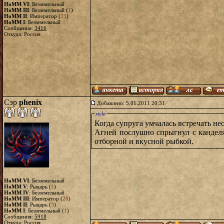
HoMM VI
: Безземельный
HoMM III
: Безземельный (
1
)
HoMM II
: Император (
33
)
HoMM I
: Безземельный
Сообщения:
3416
Откуда: Россия
Сэр
phenix
Добавлено: 5.01.2011 20:31
style
Когда супруга умчалась встречать н
Агней послушно спрыгнул с канделяб
отборной и вкусной рыбкой.
HoMM VI
: Безземельный
HoMM V
: Рыцарь (
1
)
HoMM IV
: Безземельный
HoMM III
: Император (
28
)
HoMM II
: Рыцарь (
3
)
HoMM I
: Безземельный (
1
)
Сообщения:
5918
Откуда: Россия