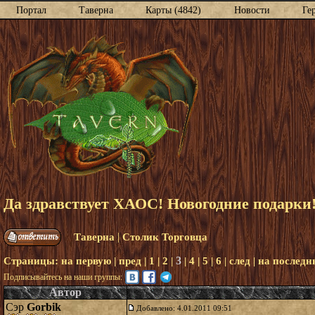
Портал
Таверна
Карты (4842)
Новости
Ге
Да здравствует ХАОС! Новогодние подарки
|
Таверна
Столик Торговца
3
Страницы:
на первую
|
пред
|
1
|
2
|
|
4
|
5
|
6
|
след
|
на послед
Подписывайтесь на наши группы:
Автор
Сэр
Gorbik
Добавлено: 4.01.2011 09:51