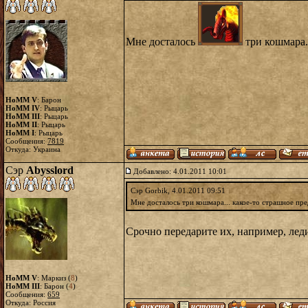
Мне досталось
три кошмара.
HoMM V
: Барон
HoMM IV
: Рыцарь
HoMM III
: Рыцарь
HoMM II
: Рыцарь
HoMM I
: Рыцарь
Сообщения:
7819
Откуда: Украина
Сэр
Abysslord
Добавлено: 4.01.2011 10:01
Сэр Gorbik, 4.01.2011 09:51
Мне досталось три кошмара... какое-то страшное п
Срочно передарите их, например, лед
HoMM V
: Маркиз (
8
)
HoMM III
: Барон (
4
)
Сообщения:
659
Откуда: Россия