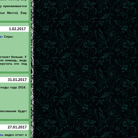
му присваивается
тье Место). Ему
1.02.2017
а»
Сэры:
станет больше. У
ую помощь, ведь
ерстать его под
31.01.2017
генды года 2016.
олосования будет
27.01.2017
сь
видео отчет о