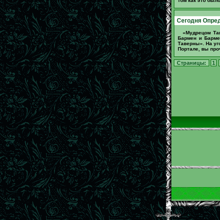
том как это было
Сегодня Опред
«Мудрецом Та
Бармен и Барм
Таверны». На уг
Портале, вы про
Страницы:
1