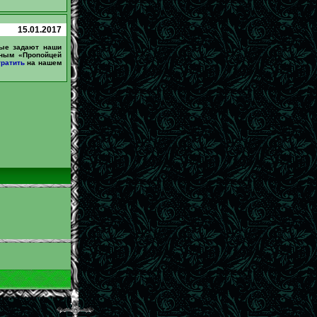
15.01.2017
рые задают наши
вным «Пропойцей
тратить
на нашем