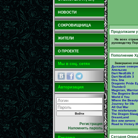
НОВОСТИ
СОКРОВИЩНИЦА
Продолжаем у
ЖИТЕЛИ
На всех стран
руководству Порт
О ПРОЕКТЕ
Пополнение Х
Завершено оче
Мы в соц. сетях
Дыхание северн
Апельсин
Dart NeoEdik 2
Dart NeoEdik 3
Ось Зла
Dragonic Pride Ep
Авторизация
Thunder3
Magician, Warrio
The Bogmire Brot
World 4 You
Where the Beauty
Journey for life
All Out War
The misfortunate
The Dragon Slaug
DreamLand
Все или ничего
Регистрация
Road to Victory 
Напомнить пароль
Сегодня Опре
Реклама