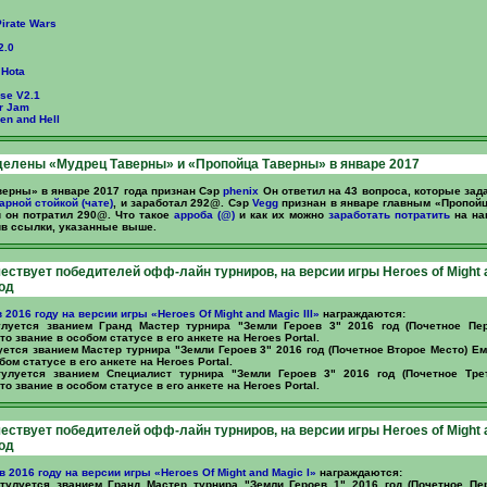
Pirate Wars
2.0
 Hota
se V2.1
r Jam
en and Hell
елены «Мудрец Таверны» и «Пропойца Таверны» в январе 2017
ерны» в январе 2017 года признан Сэр
phenix
Он ответил на 43 вопроса, которые за
арной стойкой (чате)
, и заработал 292@. Сэр
Vegg
признан в январе главным «Пропойц
 он потратил 290@. Что такое
арроба (@)
и как их можно
заработать
потратить
на на
ив ссылки, указанные выше.
чествует победителей офф-лайн турниров, на версии игры Heroes of Might 
год
в 2016 году на версии игры «Heroes Of Might and Magic III»
награждаются:
луется званием Гранд Мастер турнира "Земли Героев 3" 2016 год (Почетное Пе
о звание в особом статусе в его анкете на Heroes Portal.
ется званием Мастер турнира "Земли Героев 3" 2016 год (Почетное Второе Место) Е
бом статусе в его анкете на Heroes Portal.
улуется званием Специалист турнира "Земли Героев 3" 2016 год (Почетное Тре
о звание в особом статусе в его анкете на Heroes Portal.
чествует победителей офф-лайн турниров, на версии игры Heroes of Might 
год
в 2016 году на версии игры «Heroes Of Might and Magic I»
награждаются:
тулуется званием Гранд Мастер турнира "Земли Героев 1" 2016 год (Почетное Пе