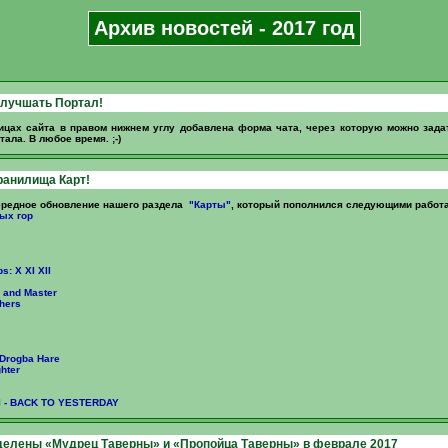
Архив новостей - 2017 год
лучшать Портал!
ицах сайта в правом нижнем углу добавлена форма чата, через которую можно зад
ала. В любое время. ;-)
ранилища Карт!
редное обновление нашего раздела
"Карты"
, который пополнился следующими работ
ых гор
s: X XI XII
r and Master
hers
 Drogba Hare
hter
III - BACK TO YESTERDAY
делены «Мудрец Таверны» и «Пропойца Таверны» в феврале 2017