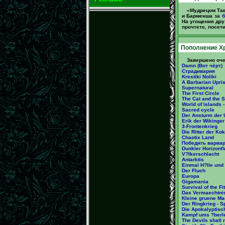
«Мудрецом Тав
и Барменша за
б
На угощения дру
прочтете, посет
Пополнение Х
Завершено оче
Damn (Вот чёрт)
Страдивария
Krestiki Noliki
A Barbarian Upri
Supernatural
The First Circle
The Cat and the 
World of Islands - 
Sacred cycle
Der Ansturm der U
Erik der Wikinger
3-Frontenkrieg
Die Ritter der Ko
Chaotix Land
Победить варва
Dunkler Horizont
V?lkerschlacht
Antarktis
Einmal H?lle und
Der Fluch
Europa
Gigamania
Survival of the Fit
Das Vermaechtni
Kleine gruene M
Der Ringkrieg - S
Die Apokalyptisch
Kampf ums ?berl
The Devils shall 