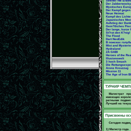
Streitkr?fte Erath
Der Jabberwocky
Mystisches Europa
Der Kampf gegen
Neue Heimat
Kampf des Lichte
Japanisches Mee
Aufstieg der Dunk
Gem?tliches Fle
Der lange, kurze
St?rzt den K?nig!
The Flood
Dart NeoEdik
В поисках голубы
Mist and Mysteri
Hydraland
ZA GABI
Heroes of the Re
Illusionswelt
3 hoch Smash
Die Rettungsexped
Arons Kreuzzug
Mission 11
The Age of Iron B
ТУРНИР ЧЕМПИ
Магистрат пр
имеющих королев
ратными подвиг
Лучший на текущ
Присвоены осо
Сегодня подве
1) Магистр года.