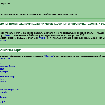
атор года
всем присвоены соответствующие особые статусы в их анкеты!
дены итоги года номинации «Мудрец Таверны» и «Пропойца Таверны» 20
те узнать кому и за какие заслуги достался не переходящий особый статус «Мудр
эру
phenix
. Именно он в 2016 году отгадал больше всего вопросов 656
йцем Таверни в 2016», стал Сэр
Vegg
, он потратил больше всего арроба (3 241@) на у
чате»
.
ранилища Карт!
редное обновление нашего раздела
"Карты"
, который пополнился следующими работ
pires 2.0
р
ролевы Тьмы
еца
арвары
dro's Revenge
tet
 v2.1
he Walking Dead
 middle
.1
ribbean
t 2.0