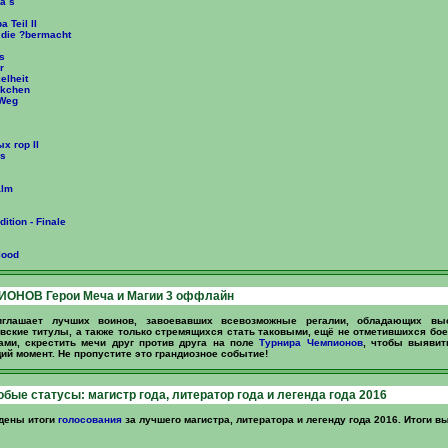
ia`s
 Teil II
 die ?bermacht
s
r
elheit
ckchen
 Weg
х гор II
es
alm
ition - Finale
lood
ОНОВ Герои Меча и Магии 3 оффлайн
иглашает лучших воинов, завоевавших всевозможные регалии, обладающих выс
ские титулы, а также только стремящихся стать таковыми, ещё не отметившихся б
ами, скрестить мечи друг против друга на поле
Турнира Чемпионов
, чтобы выявит
ий момент. Не пропустите это грандиозное событие!
бые статусы: магистр года, литератор года и легенда года 2016
дены итоги
голосования
за лучшего магистра, литератора и легенду года 2016. Итоги вы