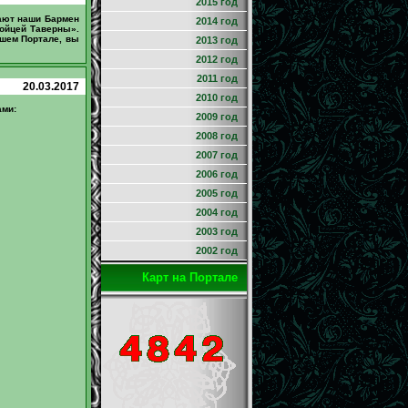
2015 год
дают наши Бармен
2014 год
ойцей Таверны».
шем Портале, вы
2013 год
2012 год
2011 год
20.03.2017
2010 год
ами:
2009 год
2008 год
2007 год
2006 год
2005 год
2004 год
2003 год
2002 год
Карт на Портале