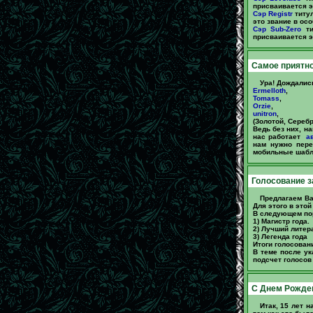
присваивается эт
Сэр Registr
титул
это звание в осо
Сэр Sub-Zero
ти
присваивается эт
Самое приятно
Ура! Дождалис
Ermelloth
,
Tomass
,
Orzie
,
unitron
,
(Золотой, Сереб
Ведь без них, н
нас работает
ав
нам нужно пере
мобильные шабло
Голосование з
Предлагаем Ва
Для этого в это
В следующем по
1) Магистр года.
2) Лучший литер
3) Легенда года
Итоги голосован
В теме после ук
подсчет голосов
C Днем Рождени
Итак, 15 лет