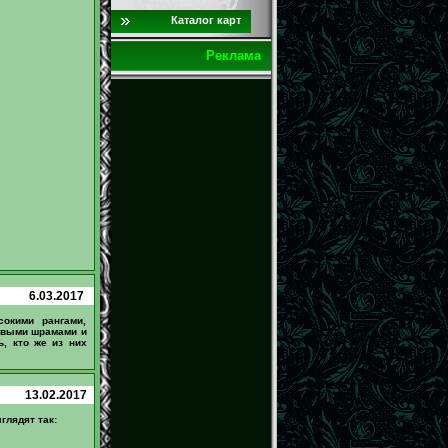
Каталог карт
Реклама
6.03.2017
окими рангами,
оевыми шрамами и
ь, кто же из них
13.02.2017
глядят так: