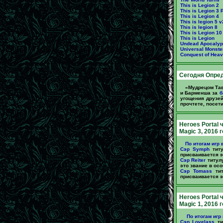
This is Legion 2
This is Legion 3 
This is Legion 4
This is legion 5 v
This is legion 8
This is Legion 10
This is Legion
Undead Apocalyp
Universal Monste
Conquest of Heav
Сегодня Опред
«Мудрецом Тав
и Барменша за
б
угощения друзей
прочтете, посет
Heroes Portal 
Magic 3, 2016 
По итогам игр 
Сэр Symph
титу
присваивается эт
Сэр Reiter
титулу
это звание в осо
Сэр Tomass
тит
присваивается эт
Heroes Portal 
Magic 1, 2016 
По итогам игр 
Сэр Lovelass
ти