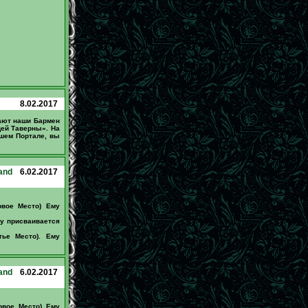
8.02.2017
дают наши Бармен
ей Таверны». На
шем Портале, вы
and
6.02.2017
рвое Место) Ему
му присваивается
тье Место). Ему
and
6.02.2017
рвое Место) Ему