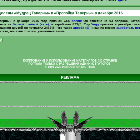
 15 лет назад. Ну и для тех кто совсем хочет поностальгировать: ссылка
здесь
.
елены «Мудрец Таверны» и «Пропойца Таверны» в декабре 2016
верны» в декабре 2016 года признан Сэр
phenix
Он ответил на 93 вопроса, кото
енша за
барной стойкой (чате)
, и заработал 679@. Сэр
Vegg
признан в декабре гла
ощения друзей он потратил 2469@. Что такое
арроба (@)
и как их можно
заработать
по
чтете, посетив ссылки, указанные выше
2
КОПИРОВАНИЕ И ИСПОЛЬЗОВАНИЕ МАТЕРИАЛОВ СО СТРАНИЦ
ПОРТАЛА ТОЛЬКО С РАЗРЕШЕНИЯ АДМИНИСТРАТОРОВ.
© 1999-2026 HEROESPORTAL TEAM
РЕКЛАМА