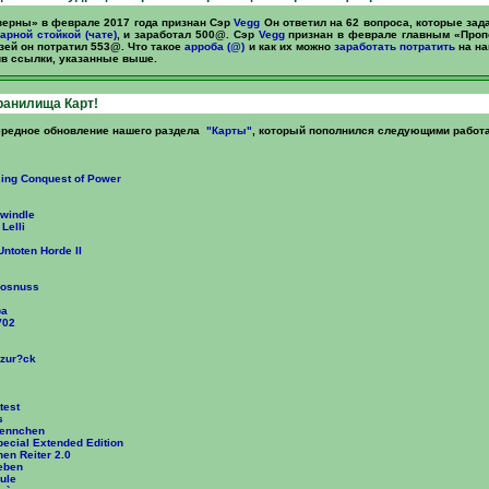
ерны» в феврале 2017 года признан Сэр
Vegg
Он ответил на 62 вопроса, которые за
арной стойкой (чате)
, и заработал 500@. Сэр
Vegg
признан в феврале главным «Проп
зей он потратил 553@. Что такое
арроба (@)
и как их можно
заработать
потратить
на на
ив ссылки, указанные выше.
ранилища Карт!
редное обновление нашего раздела
"Карты"
, который пополнился следующими работ
sing Conquest of Power
Swindle
Lelli
ntoten Horde II
kosnuss
ра
V02
 zur?ck
test
s
aennchen
pecial Extended Edition
en Reiter 2.0
eben
rule