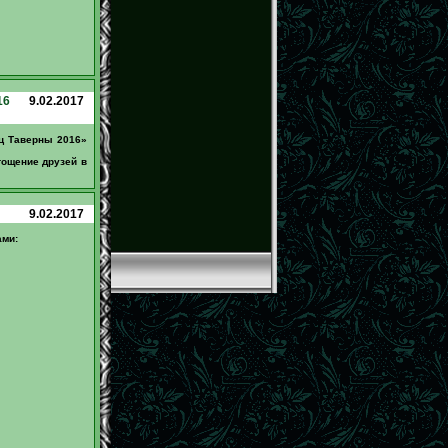
16
9.02.2017
ец Таверны 2016»
гощение друзей в
9.02.2017
ами: