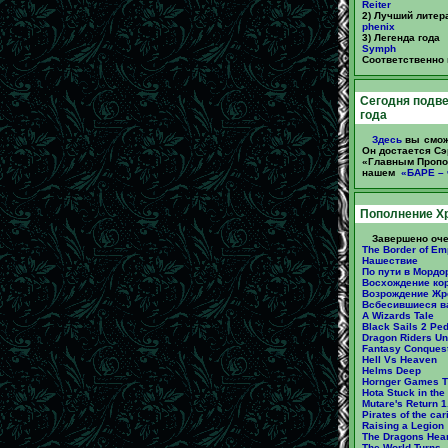
Reiter
2) Лучший литер
phenix
3) Легенда года
Symph
Соответственно 
Cегодня подве
года
Здесь
вы сможе
Он достается С
«Главным Пропо
нашем
«БАРЕ – 
Пополнение Х
Завершено оче
The Border of Em
Нашествие
По пути в Мордо
Восхождение ко
Возрождение Жр
Всбесившиеся в
A Wizards Tale
Black Sails 2 Pe
Dragon Riders Uni
Fantasy Conquest
Hell Vs Heaven
Helms Deep
Hornger Games T
Hota Stuck in the
Mutare's Return 1
Pirates of the ca
Raising a Legion
The Dragons Hear
The World Turns