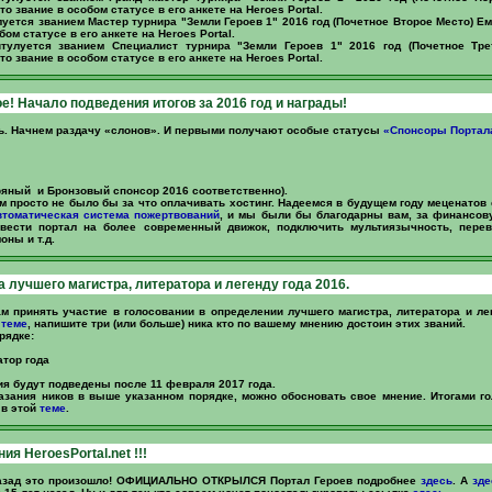
о звание в особом статусе в его анкете на Heroes Portal.
уется званием Мастер турнира "Земли Героев 1" 2016 год (Почетное Второе Место) Е
бом статусе в его анкете на Heroes Portal.
тулуется званием Специалист турнира "Земли Героев 1" 2016 год (Почетное Тре
о звание в особом статусе в его анкете на Heroes Portal.
е! Начало подведения итогов за 2016 год и награды!
ь. Начнем раздачу «слонов». И первыми получают особые статусы
«Спонсоры Портал
ряный и Бронзовый спонсор 2016 соответственно).
ам просто не было бы за что оплачивать хостинг. Надеемся в будущем году меценатов 
томатическая система пожертвований
, и мы были бы благодарны вам, за финансов
вести портал на более современный движок, подключить мультиязычность, перев
ны и т.д.
а лучшего магистра, литератора и легенду года 2016.
м принять участие в голосовании в определении лучшего магистра, литератора и ле
й
теме
, напишите три (или больше) ника кто по вашему мнению достоин этих званий.
рядке:
атор года
ия будут подведены после 11 февраля 2017 года.
азания ников в выше указанном порядке, можно обосновать свое мнение. Итогами г
 в этой
теме
.
я HeroesPortal.net !!!
 назад это произошло! ОФИЦИАЛЬНО ОТКРЫЛСЯ Портал Героев подробнее
здесь
. А
зде