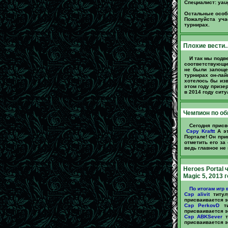
Специалист: yau
Остальные особы
Пожалуйста уч
турнирах.
Плохие вести
И так мы подв
соответствующие
не были запоще
турнирах он-ла
хотелось бы изв
этом году призе
в 2014 году сит
Чемпион по об
Сегодня прис
Сэру Kraftt
А эт
Портале! Он при
отметить его за
ведь главное не 
Heroes Portal 
Magic 5, 2013 
По итогам игр 
Сэр alivit
титул
присваивается эт
Сэр PerkovD
ти
присваивается эт
Сэр ABKSever
т
присваивается эт