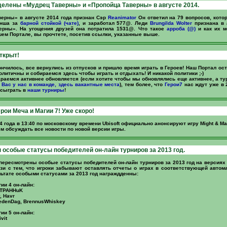
елены «Мудрец Таверны» и «Пропойца Таверны» в августе 2014.
ерны» в августе 2014 года признан Сэр
Reanimator
Он ответил на 79 вопросов, кото
енша за
барной стойкой (чате)
, и заработал 577@. Леди
Brungilda Wolter
признана в 
ерны». На угощения друзей она потратила 1531@. Что такое
арроба (@)
и как их 
ем Портале, вы прочтете, посетив ссылки, указанные выше.
ткрыт!
ончилось, все вернулись из отпусков и пришло время играть в Героев! Наш Портал ост
олитичны и собираемся здесь чтобы играть и отдыхать! И никакой политики ;-)
раемся активнее обновляется (если хотите чтобы мы обновлялись еще активнее, а т
 Вас у нас в команде, здесь вакантные места
), тем более, что
Герои7
нас ждут уже в 2
 сыграть в
наши турниры
!
рои Меча и Магии 7! Уже скоро!
4 года в 13:40 по московскому времени Ubisoft официально анонсируют игру Might & Mag
м обсуждать все новости по новой версии игры.
особые статусы победителей он-лайн турниров за 2013 год.
пересмотрены особые статусы победителей он-лайн турниров за 2013 год на версиях
язи с тем, что игроки забывают оставлять отчеты о играх в соответствующей авто
льтате особыми статусами за 2013 год награждденны:
ии 4 он-лайн:
CTPAHHuK
, Havr
edenDag, BrennusWhiskey
ии 5 он-лайн:
vit