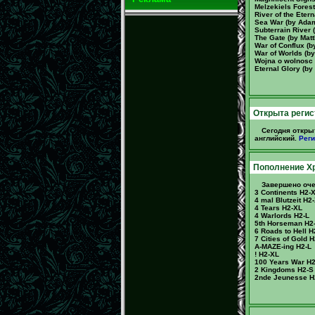
Melzekiels Fores
River of the Eter
Sea War (by Adam
Subterrain River 
The Gate (by Mat
War of Conflux (
War of Worlds (b
Wojna o wolnosc 
Eternal Glory (b
Открыта регис
Сегодня откры
английский.
Реги
Пополнение Хр
Завершено оче
3 Continents H2-
4 mal Blutzeit H2
4 Tears H2-XL
4 Warlords H2-L
5th Horseman H2
6 Roads to Hell H
7 Cities of Gold H
A-MAZE-ing H2-L
! H2-XL
100 Years War H
2 Kingdoms H2-S
2nde Jeunesse H