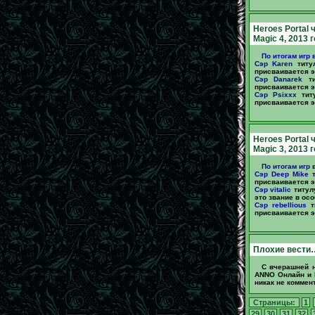
Heroes Portal 
Magic 4, 2013 
По итогам игр 
Сэр Karen
титул
присваивается эт
Сэр Danarek
ти
присваивается эт
Сэр Psixxx
титу
присваивается эт
Heroes Portal 
Magic 3, 2013 
По итогам игр 
Сэр Deep Mike
т
присваивается эт
Сэр vitalic
титулу
это звание в осо
Сэр rebellious
ти
присваивается эт
Плохие вести
С вчерашней н
ANNO Онлайн и 
никак не коммен
Страницы:
1
29
30
31
32