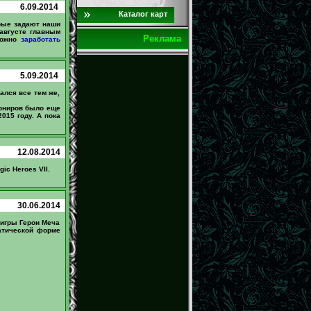
6.09.2014
Каталог карт
рые задают наши
августе главным
Реклама
можно
заработать
5.09.2014
ался все тем же,
урниров было еще
015 году. А пока
12.08.2014
ic Heroes VII.
30.06.2014
 игры Герои Меча
матической форме