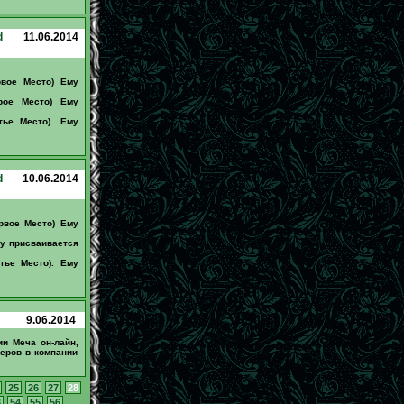
d
11.06.2014
рвое Место) Ему
рое Место) Ему
тье Место). Ему
d
10.06.2014
рвое Место) Ему
му присваивается
тье Место). Ему
9.06.2014
ии Меча он-лайн,
еров в компании
25
26
27
28
3
54
55
56