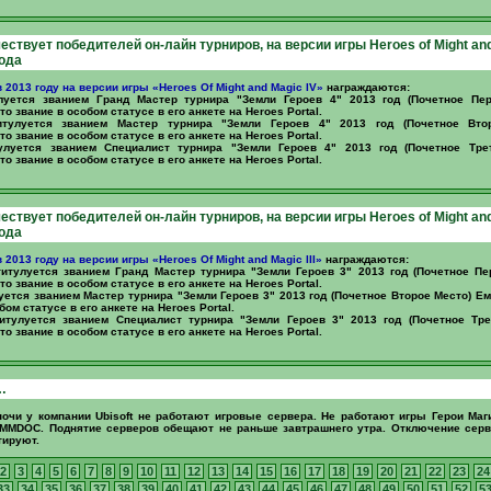
чествует победителей он-лайн турниров, на версии игры Heroes of Might an
года
в 2013 году на версии игры «Heroes Of Might and Magic IV»
награждаются:
уется званием Гранд Мастер турнира "Земли Героев 4" 2013 год (Почетное Пе
о звание в особом статусе в его анкете на Heroes Portal.
тулуется званием Мастер турнира "Земли Героев 4" 2013 год (Почетное Вто
о звание в особом статусе в его анкете на Heroes Portal.
луется званием Специалист турнира "Земли Героев 4" 2013 год (Почетное Тре
о звание в особом статусе в его анкете на Heroes Portal.
чествует победителей он-лайн турниров, на версии игры Heroes of Might an
года
в 2013 году на версии игры «Heroes Of Might and Magic III»
награждаются:
итулуется званием Гранд Мастер турнира "Земли Героев 3" 2013 год (Почетное Пе
о звание в особом статусе в его анкете на Heroes Portal.
ется званием Мастер турнира "Земли Героев 3" 2013 год (Почетное Второе Место) Е
бом статусе в его анкете на Heroes Portal.
тулуется званием Специалист турнира "Земли Героев 3" 2013 год (Почетное Тре
о звание в особом статусе в его анкете на Heroes Portal.
…
очи у компании Ubisoft не работают игровые сервера. Не работают игры Герои Маг
MMDOC. Поднятие серверов обещают не раньше завтрашнего утра. Отключение серв
тируют.
2
3
4
5
6
7
8
9
10
11
12
13
14
15
16
17
18
19
20
21
22
23
24
33
34
35
36
37
38
39
40
41
42
43
44
45
46
47
48
49
50
51
52
5