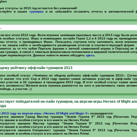
ghen
е статусы за 2013 год остаются без изменений!
аствуйте в наших
турнирах
и не забывайте оставлять отчеты в автоматической 
…
ели все итоги 2013 года. Всем игрокам занявшим призовые места в 2013 году были ра
 особые статусы. Игры в номинациях он-лайн Герои 1,2 и 6 2013 году не проводили
ны отчеты о проводимых Играх. Пользуясь случаем хочу напомнить всем игрока
йн на нашем сайте о необходимости размещения отчетов в соответствующей форме. 
инится за то что кубки Портала (кружки с личной символикой игрока и Портала) не
рам турнира, в связи с тяжелым финансовым положением и мировой политической сит
уация нормализуется. Данные новости можно обсудить
здесь
.
щему рейтингу оффлайн турниров 2013
воен особый статус «Чемпион по общему рейтингу офф-лайн турниров 2013». Согл
о значит что этот Сэр в 2013 году принял самое активное участие в офф-лайн ту
нял участие в 33 турнирах в прошедшем 2013 году. И этот особый статус самое ма
 его активность! Желаем всем игрокам равняется на него и увеличивать свою активн
победа, а участие ;-)
чествует победителей он-лайн турниров, на версии игры Heroes of Might an
года
в 2013 году на версии игры «Heroes Of Might and Magic V»
награждаются:
уется званием Гранд Мастер турнира "Земли Героев 5" 2013 год (Почетное Пе
о звание в особом статусе в его анкете на Heroes Portal.
тулуется званием Мастер турнира "Земли Героев 5" 2013 год (Почетное Вто
о звание в особом статусе в его анкете на Heroes Portal.
итулуется званием Специалист турнира "Земли Героев 5" 2013 год (Почетное Тре
о звание в особом статусе в его анкете на Heroes Portal.