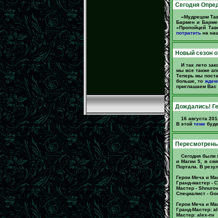
Сегодня Опред
«Мудрецом Тав
Бармен и Барм
«Пропойцей Тав
потратить
на наш
Новый сезон о
И так лето зак
мы все также ап
Теперь мы поста
больше, то
ждем
приглашаем Вас
Дождались! Ге
16 августа 201
В этой
теме
буде
Пересмотрены 
Сегодня были 
и Магии 5, в св
Портала. В резу
Герои Меча и Маг
Гранд-мастер - 
Мастер - Shnurov
Специалист - Go
Герои Меча и Маг
Гранд-Мастер: ali
Мастер: alex-nv