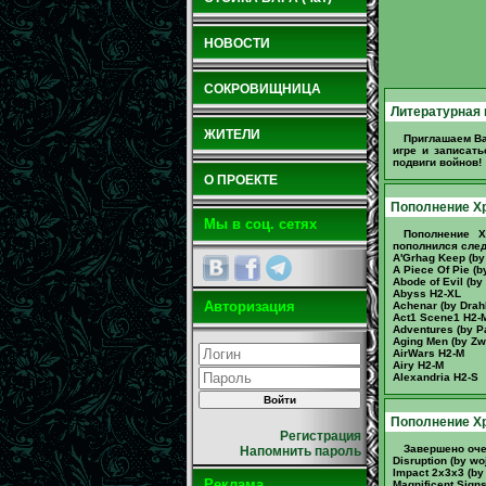
НОВОСТИ
СОКРОВИЩНИЦА
Литературная 
ЖИТЕЛИ
Приглашаем Ва
игре и записат
подвиги войнов! ;
О ПРОЕКТЕ
Пополнение Хр
Мы в соц. сетях
Пополнение Х
пополнился сле
A'Grhag Keep (by
A Piece Of Pie (
Abode of Evil (b
Abyss H2-XL
Авторизация
Achenar (by Drahk
Act1 Scene1 H2-
Adventures (by Pa
Aging Men (by Zw
AirWars H2-M
Airy H2-M
Alexandria H2-S
Пополнение Хр
Регистрация
Завершено оче
Напомнить пароль
Disruption (by w
Impact 2x3x3 (by
Реклама
Magnificent Sign