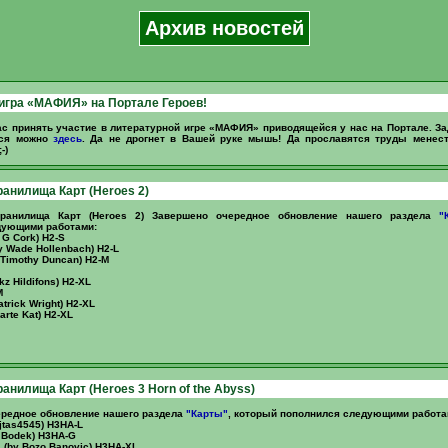
Архив новостей
игра «МАФИЯ» на Портале Героев!
с принять участие в литературной игре «МАФИЯ» приводящейся у нас на Портале. З
ься можно
здесь
. Да не дрогнет в Вашей руке мышь! Да прославятся труды менест
-)
анилища Карт (Heroes 2)
ранилища Карт (Heroes 2) Завершено очередное обновление нашего раздела
"
дующими работами:
 G Cork) H2-S
by Wade Hollenbach) H2-L
y Timothy Duncan) H2-M
z Hildifons) H2-XL
M
trick Wright) H2-XL
arte Kat) H2-XL
анилища Карт (Heroes 3 Horn of the Abyss)
редное обновление нашего раздела
"Карты"
, который пополнился следующими работа
ojtas4545) H3HA-L
 Bodek) H3HA-G
s (by Bozo Banovic) H3HA-XL