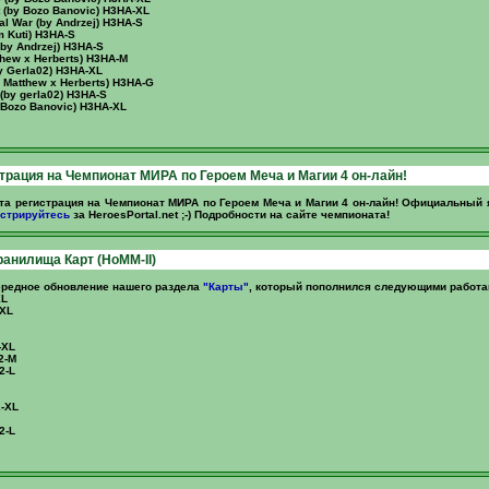
t (by Bozo Banovic) H3HA-XL
nal War (by Andrzej) H3HA-S
 Kuti) H3HA-S
(by Andrzej) H3HA-S
thew x Herberts) H3HA-M
by Gerla02) H3HA-XL
y Matthew x Herberts) H3HA-G
(by gerla02) H3HA-S
y Bozo Banovic) H3HA-XL
трация на Чемпионат МИРА по Героем Меча и Магии 4 он-лайн!
та регистрация на Чемпионат МИРА по Героем Меча и Магии 4 он-лайн! Официальный
стрируйтесь
за HeroesPortal.net ;-) Подробности на сайте чемпионата!
анилища Карт (HoMM-II)
редное обновление нашего раздела
"Карты"
, который пополнился следующими работа
XL
-XL
-XL
2-M
2-L
2-XL
2-L