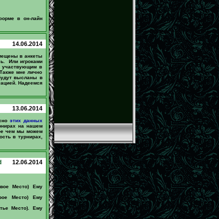
форме в он-лайн
14.06.2014
змещены в анкеты
сь. Или игроками
м участвующим в
Также мне лично
 будут высланы в
уацией. Надеемся
13.06.2014
асно
этих данных
рнирах на нашем
лое чем мы можем
ость в турнирах,
d
12.06.2014
рвое Место) Ему
рое Место) Ему
тье Место). Ему