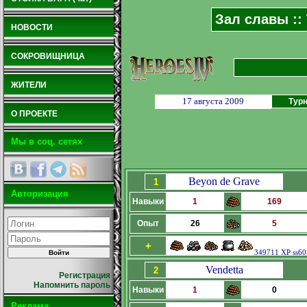
Зал славы ::
НОВОСТИ
СОКРОВИЩНИЦА
ЖИТЕЛИ
17 августа 2009
Турн
О ПРОЕКТЕ
Мы в соц. сетях
Beyon de Grave
1
Авторизация
Навыки
1
169
Опыт
26
5
+
349711 XP ss60
Vendetta
2
Регистрация
Напомнить пароль
Навыки
1
0
Реклама