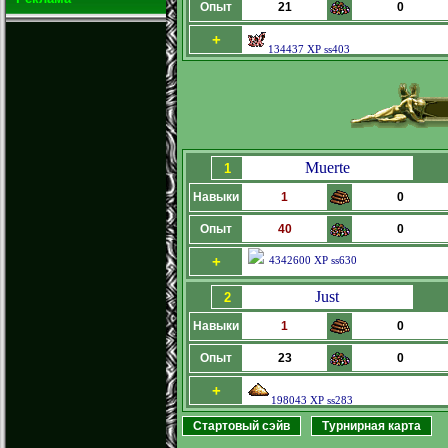
Опыт
21
0
+
134437 XP ss403
Muerte
1
Навыки
1
0
Опыт
40
0
+
4342600 XP ss630
Just
2
Навыки
1
0
Опыт
23
0
+
198043 XP ss283
Стартовый сэйв
Турнирная карта