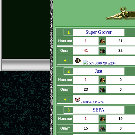
Super Grover
1
Навыки
1
31
Опыт
41
32
+
5776800 XP ss234
Just
2
Навыки
1
0
Опыт
23
0
+
210854 XP ss240
SEPA
3
Навыки
1
19
Опыт
15
0