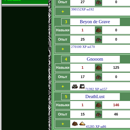
Опыт
27
0
390152XP ss192
+
Beyon de Grave
3
Навыки
1
0
Опыт
25
0
270100 XP ss170
+
Gnooom
4
Навыки
1
125
Опыт
17
0
+
71392 XP ss157
DeathLust
5
Навыки
1
146
Опыт
15
46
+
45285 XP ss86