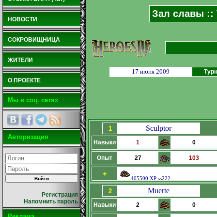
Зал славы ::
НОВОСТИ
СОКРОВИЩНИЦА
ЖИТЕЛИ
17 июня 2009
Турн
О ПРОЕКТЕ
Мы в соц. сетях
Sculptor
1
Авторизация
Навыки
1
0
Опыт
27
103
+
405500 XP ss222
Muerte
2
Регистрация
Напомнить пароль
Навыки
2
0
Реклама