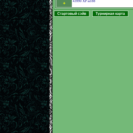
43990 XP ss188
+
Стартовый сэйв
Турнирная карта