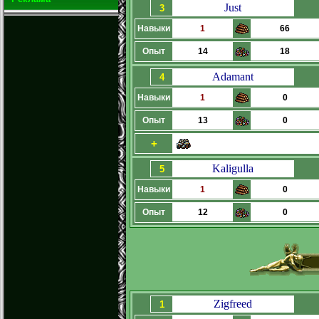
Just
3
Навыки
1
66
Опыт
14
18
Adamant
4
Навыки
1
0
Опыт
13
0
+
Kaligulla
5
Навыки
1
0
Опыт
12
0
Zigfreed
1