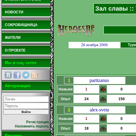
Зал славы ::
НОВОСТИ
СОКРОВИЩНИЦА
ЖИТЕЛИ
26 ноября 2006
Турн
О ПРОЕКТЕ
Мы в соц. сетях
partizanus
1
Авторизация
Навыки
1
0
Опыт
24
150
alex-sveta
2
Навыки
1
0
Регистрация
Напомнить пароль
Опыт
18
0
Реклама