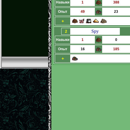
Навыки
1
388
Опыт
49
23
+
Spy
2
Навыки
1
0
Опыт
16
185
+