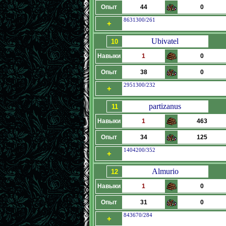
Опыт
44
0
8631300/261
+
Ubivatel
10
Навыки
1
0
Опыт
38
0
2951300/232
+
partizanus
11
Навыки
1
463
Опыт
34
125
1404200/352
+
Almurio
12
Навыки
1
0
Опыт
31
0
843670/284
+