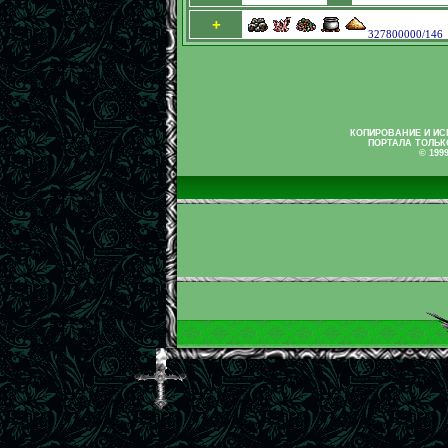
+
327800000/146
КОПИРОВАНИЕ И И
ПОРТАЛА ТОЛЬК
© 199