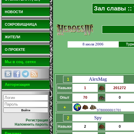
Зал славы ::
НОВОСТИ
СОКРОВИЩНИЦА
ЖИТЕЛИ
8 июля 2006
Турн
О ПРОЕКТЕ
Мы в соц. сетях
AlexMag
1
Авторизация
Навыки
1
201272
Опыт
70
0
+
978000000/1701
Spy
2
Регистрация
Напомнить пароль
Навыки
2
0
Реклама