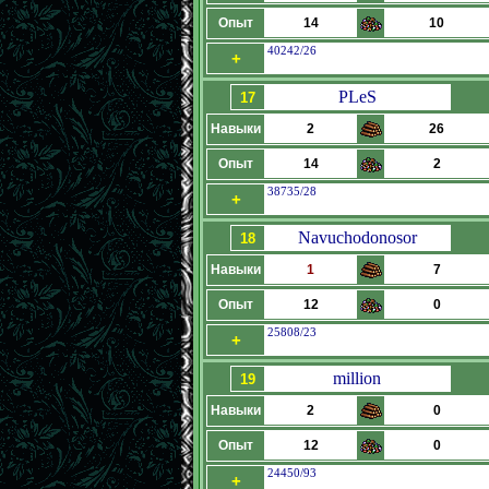
Опыт
14
10
40242/26
+
PLeS
17
Навыки
2
26
Опыт
14
2
38735/28
+
Navuchodonosor
18
Навыки
1
7
Опыт
12
0
25808/23
+
million
19
Навыки
2
0
Опыт
12
0
24450/93
+