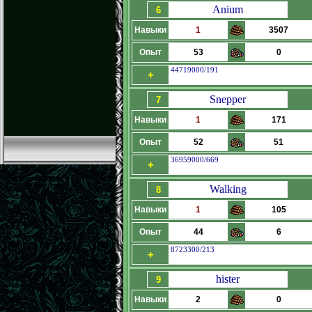
Anium
6
Навыки
1
3507
Опыт
53
0
44719000/191
+
Snepper
7
Навыки
1
171
Опыт
52
51
36959000/669
+
Walking
8
Навыки
1
105
Опыт
44
6
8723300/213
+
hister
9
Навыки
2
0