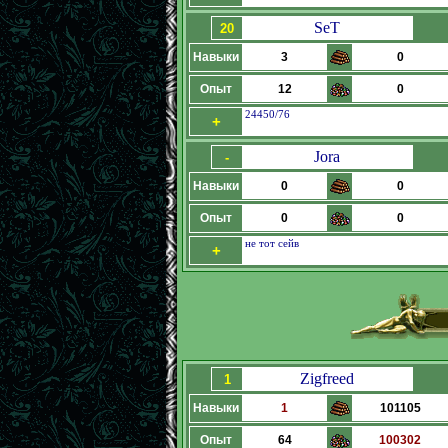
SeT
20
Навыки
3
0
Опыт
12
0
24450/76
+
Jora
-
Навыки
0
0
Опыт
0
0
не тот сейв
+
Zigfreed
1
Навыки
1
101105
Опыт
64
100302