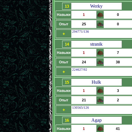
Werky
13
Навыки
1
0
Опыт
25
0
294771/136
+
stranik
14
Навыки
1
7
Опыт
24
38
224627/92
+
Hulk
15
Навыки
1
3
Опыт
21
2
130565/126
+
Agap
16
Навыки
1
41