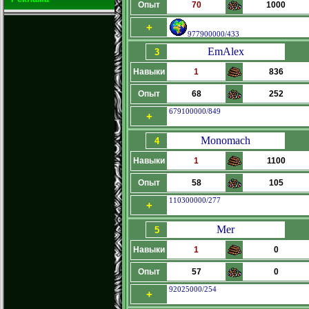
Опыт
70
1000
+
977900000/433
EmAlex
3
Навыки
1
836
Опыт
68
252
679100000/849
+
Monomach
4
Навыки
1
1100
Опыт
58
105
110300000/277
+
Mer
5
Навыки
1
0
Опыт
57
0
92025000/254
+