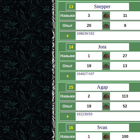
Snepper
13
Навыки
3
11
Опыт
20
9
108639/192
+
Jora
14
Навыки
1
27
Опыт
19
13
104027/107
+
Agap
15
Навыки
2
113
Опыт
19
52
102230/93
+
Svan
16
Навыки
1
100