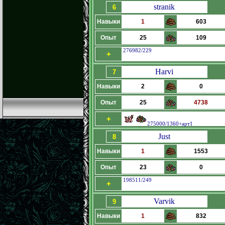
stranik
6
Навыки
1
603
Опыт
25
109
276982/229
+
Harvi
7
Навыки
2
0
Опыт
25
4738
+
275000/1360+арт1
Just
8
Навыки
1
1553
Опыт
23
0
198511/249
+
Varvik
9
Навыки
1
832