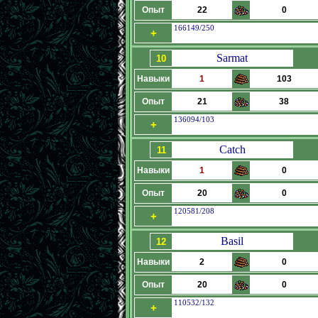
Опыт
22
0
166149/250
+
Sarmat
10
Навыки
1
103
Опыт
21
38
136094/103
+
Catch
11
Навыки
1
0
Опыт
20
0
120581/208
+
Basil
12
Навыки
2
0
Опыт
20
0
110532/132
+