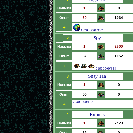
Навыки
1
0
Опыт
60
1064
+
157900000/157
Spy
2
Навыки
1
2500
Опыт
57
1052
+
91639000/338
Shay Tan
3
Навыки
1
0
Опыт
56
0
76300000/192
+
Rufinus
4
Навыки
1
2423
Опыт
26
0