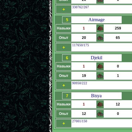
330762/267
+
Airmage
5
Навыки
1
259
Опыт
20
65
117650/175
+
Djekil
6
Навыки
1
0
Опыт
19
1
90950/222
+
Bisya
7
Навыки
1
12
Опыт
12
0
27001/150
+