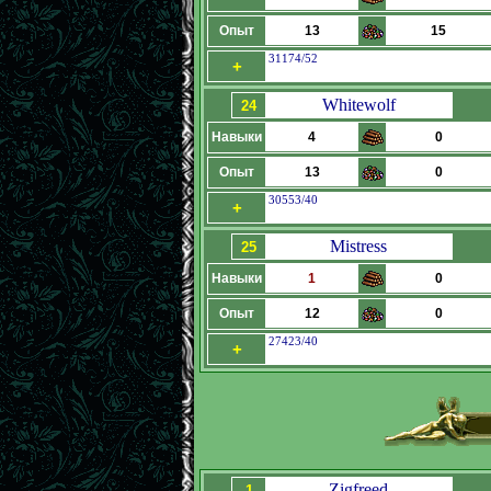
Опыт
13
15
31174/52
+
Whitewolf
24
Навыки
4
0
Опыт
13
0
30553/40
+
Mistress
25
Навыки
1
0
Опыт
12
0
27423/40
+
Zigfreed
1