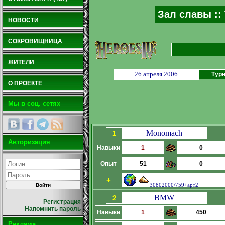
Зал славы ::
НОВОСТИ
СОКРОВИЩНИЦА
ЖИТЕЛИ
26 апреля 2006
Турн
О ПРОЕКТЕ
Мы в соц. сетях
Monomach
1
Авторизация
Навыки
1
0
Опыт
51
0
+
30802000/759+арт2
BMW
2
Регистрация
Напомнить пароль
Навыки
1
450
Реклама