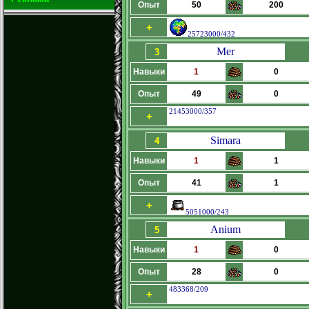
Опыт
50
200
+
25723000/432
Mer
3
Навыки
1
0
Опыт
49
0
21453000/357
+
Simara
4
Навыки
1
1
Опыт
41
1
+
5051000/243
Anium
5
Навыки
1
0
Опыт
28
0
483368/209
+