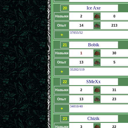
Ice Axe
20
Навыки
2
0
Опыт
14
213
37055/52
+
Bobik
21
Навыки
1
30
Опыт
13
5
35202/119
+
SMeXx
22
Навыки
2
31
Опыт
13
23
34010/40
+
Chizik
23
Навыки
3
22