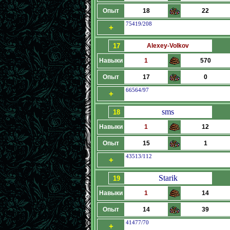
Опыт
18
22
75419/208
+
17
Alexey-Volkov
Навыки
1
570
Опыт
17
0
66564/97
+
sms
18
Навыки
1
12
Опыт
15
1
43513/112
+
Starik
19
Навыки
1
14
Опыт
14
39
41477/70
+