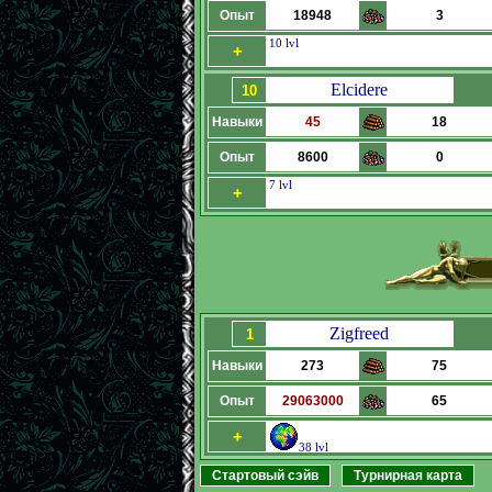
Опыт
18948
3
10 lvl
+
Elcidere
10
Навыки
45
18
Опыт
8600
0
7 lvl
+
Zigfreed
1
Навыки
273
75
Опыт
29063000
65
+
38 lvl
Стартовый сэйв
Турнирная карта