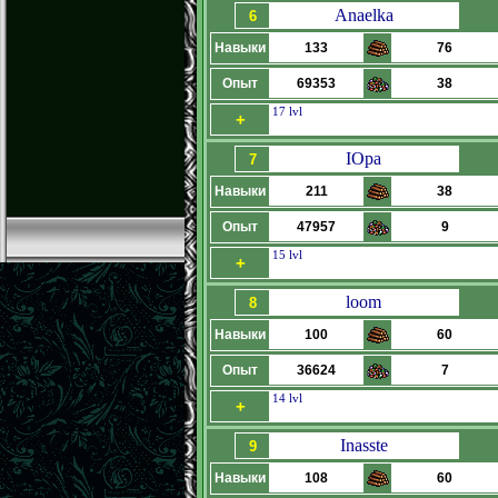
Anaelka
6
Навыки
133
76
Опыт
69353
38
17 lvl
+
IOpa
7
Навыки
211
38
Опыт
47957
9
15 lvl
+
loom
8
Навыки
100
60
Опыт
36624
7
14 lvl
+
Inasste
9
Навыки
108
60