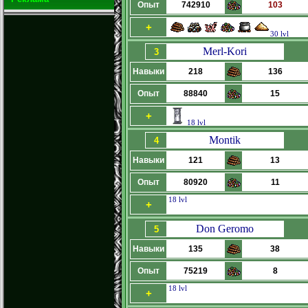
Опыт
742910
103
+
30 lvl
Merl-Kori
3
Навыки
218
136
Опыт
88840
15
+
18 lvl
Montik
4
Навыки
121
13
Опыт
80920
11
18 lvl
+
Don Geromo
5
Навыки
135
38
Опыт
75219
8
18 lvl
+