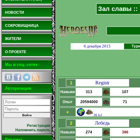
Зал славы ::
НОВОСТИ
СОКРОВИЩНИЦА
ЖИТЕЛИ
6 декабря 2015
Турн
О ПРОЕКТЕ
Мы в соц. сетях
Registr
1
Авторизация
Навыки
313
107
Опыт
20594000
71
+
36 lvl
Лебедь
2
Регистрация
Напомнить пароль
Навыки
274
386
Реклама