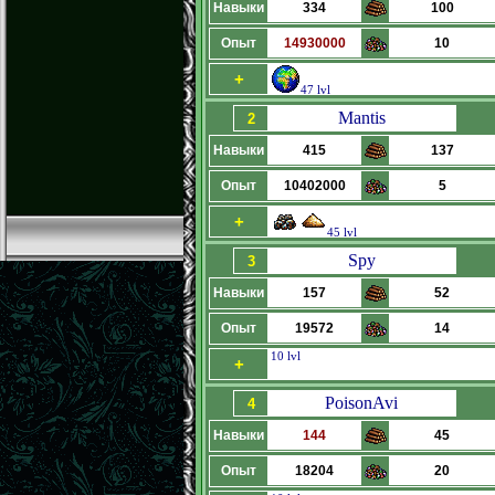
Навыки
334
100
Опыт
14930000
10
+
47 lvl
Mantis
2
Навыки
415
137
Опыт
10402000
5
+
45 lvl
Spy
3
Навыки
157
52
Опыт
19572
14
10 lvl
+
PoisonAvi
4
Навыки
144
45
Опыт
18204
20