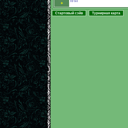
10 lvl
+
Стартовый сэйв
Турнирная карта