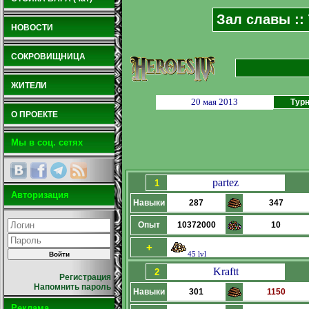
Зал славы ::
НОВОСТИ
СОКРОВИЩНИЦА
ЖИТЕЛИ
20 мая 2013
Турн
О ПРОЕКТЕ
Мы в соц. сетях
partez
1
Авторизация
Навыки
287
347
Опыт
10372000
10
+
45 lvl
Kraftt
2
Регистрация
Напомнить пароль
Навыки
301
1150
Реклама