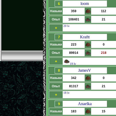
loom
6
Навыки
359
112
Опыт
108401
21
20 lv
+
Kraftt
7
Навыки
223
0
Опыт
89914
218
+
19 lv
JamesV
8
Навыки
342
0
Опыт
81317
21
18 lv
+
Anaelka
9
Навыки
183
15