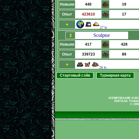
Навыки
440
19
Опыт
423610
17
+
27 lv
Sculptor
2
Навыки
417
428
Опыт
339723
89
+
26 lv.
Стартовый сэйв
Турнирная карта
КОПИРОВАНИЕ И И
ПОРТАЛА ТОЛЬК
© 199