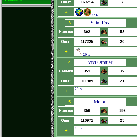
Опыт
163294
7
+
22 lv
Saint Fox
3
Навыки
302
58
Опыт
117225
20
+
20 lv
Vivi Ornitier
4
Навыки
351
39
Опыт
111969
21
20 lv
+
Melon
5
Навыки
356
193
Опыт
110971
25
20 lv
+