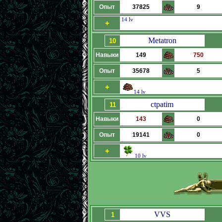
Опыт
37825
9
14 lv
+
Metatron
10
Навыки
149
750
Опыт
35678
5
+
14 lv
ctpatim
11
Навыки
143
0
Опыт
19141
0
+
10 lv
VVS
1