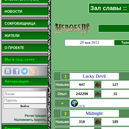
Зал славы ::
НОВОСТИ
СОКРОВИЩНИЦА
ЖИТЕЛИ
20 мая 2012
Турн
О ПРОЕКТЕ
Мы в соц. сетях
Lucky Devil
1
Авторизация
Навыки
447
127
Опыт
242298
11
+
24 lv
Midnight
2
Регистрация
Напомнить пароль
Навыки
318
185
Реклама