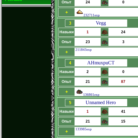
Опыт
24
0
+
232711exp
Vegg
3
Навыки
1
24
Опыт
23
3
211843exp
+
AHmuxpuCT
4
Навыки
2
0
Опыт
21
87
+
136861exp
Unnamed Hero
5
Навыки
1
41
Опыт
21
15
133985exp
+