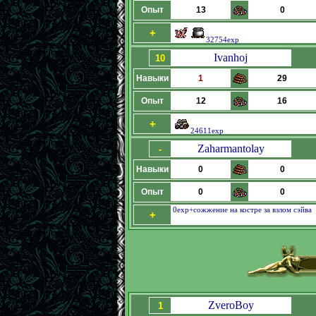
Опыт
13
0
+
32754exp
Ivanhoj
10
Навыки
1
29
Опыт
12
16
+
24611exp
Zaharmantolay
-
Навыки
0
0
Опыт
0
0
0exp+сожжение на костре за взлом сэйва
+
ZveroBoy
1