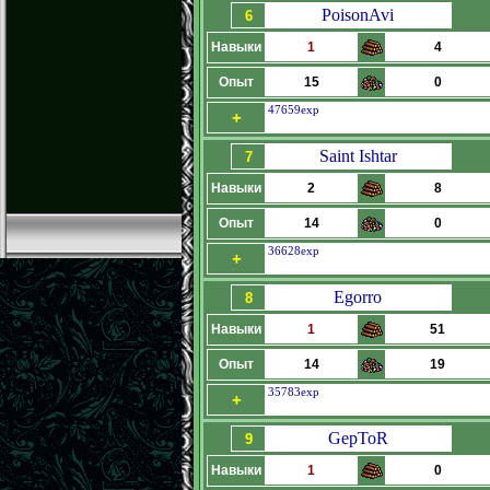
PoisonAvi
6
Навыки
1
4
Опыт
15
0
47659exp
+
Saint Ishtar
7
Навыки
2
8
Опыт
14
0
36628exp
+
Egorro
8
Навыки
1
51
Опыт
14
19
35783exp
+
GepToR
9
Навыки
1
0