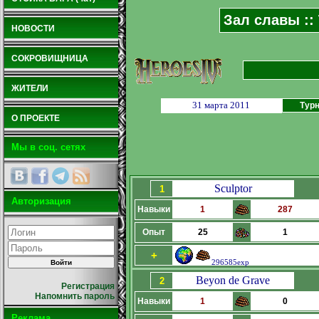
Зал славы ::
НОВОСТИ
СОКРОВИЩНИЦА
ЖИТЕЛИ
31 марта 2011
Турн
О ПРОЕКТЕ
Мы в соц. сетях
Sculptor
1
Авторизация
Навыки
1
287
Опыт
25
1
+
296585exp
Beyon de Grave
2
Регистрация
Напомнить пароль
Навыки
1
0
Реклама