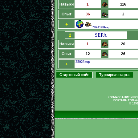
Навыки
1
116
Опыт
36
2
+
2041900exp
SEPA
2
Навыки
1
20
Опыт
12
26
25023exp
+
Стартовый сэйв
Турнирная карта
КОПИРОВАНИЕ И И
ПОРТАЛА ТОЛЬК
© 199