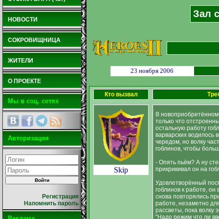
Зал с
НОВОСТИ
СОКРОВИЩНИЦА
ЖИТЕЛИ
23 ноября 2006
О ПРОЕКТЕ
Кто вызвал
Тре
Мы в соц. сетях
В новоприобретённом 
только что отстроенн
остальную работу гобл
варварских водилось 
Авторизация
чередом, но волку час
гоблинов, чтобы боль
- Опять пьём? А ну сте
Skip
прикрикивал он на гоб
Удовлетворённый пос
гоблинов к работе, он
снова повторялись пр
Регистрация
работе, незаметно для
Напомнить пароль
рассветы, пока волку 
"Надо режим что ли вве
Реклама