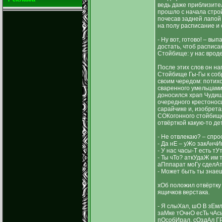
ведь даже приблизите
прошло с начала стройк
почесав задней лапой 
на полу расписание и 
- Ну вот, готово! – вып
достать, чтоб расписа
Стойбище: у нас врод
После этих слов он н
Стойбище Гы-Гы к соб
своим чередом: потих
сваренного умельцами-
доносился храп Чудища
очередного крестонос
сарайчике и, изобрет
СОКогонного стойбище
отвёрткой какую-то де
- Не отвлекаю? – спрос
- Да нЕ – уЖо закАнчИ
- У нас часы-Т есть тУ
- Ты чТо? аткУдаЖ им
аПппарат моГу сделА
- Может быть ты знаеш
хОб положил отвёртку 
ящичков верстака.
- Я слыХал, шО В зЕм
заМке тОчнО есТь чАс
пОсобИрал, сОздАл Г