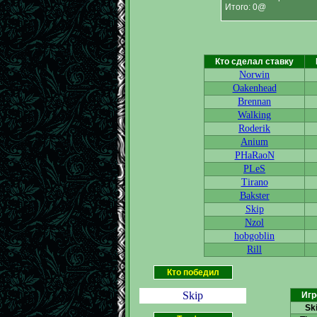
Итого: 0@
Кто сделал ставку
Norwin
Oakenhead
Brennan
Walking
Roderik
Anium
PHaRaoN
PLeS
Tirano
Bakster
Skip
Nzol
hobgoblin
Rill
Кто победил
Skip
Игр
Sk