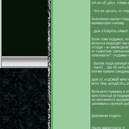
оН иХ нЕ дАст, тоКмо
- Что же делать-то тог
Хобгоблин сказал тогд
варварскую тыковку:
- дЫк оТобрАть зАмоК 
Волк тоже подумал, ч
вопроса подходит как 
оттуда – в самом деле
от суматохи, связанно
повоевать!" - подумал 
- Вызов тогда напиши 
- ЛанО… Ща чЁ-нИть п
клочке бумаги следую
дЫк эТ, отдОваЙ мНе 
вОлг Skip. влАдЕлЕц 
Волк взял бумажку и у
крестоносца (в будуще
на континенте рыцарей
занимаясь скучной ра
Дорожная подать:
Налог магистрата: 0