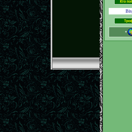
Кто по
Bis
Тро
+