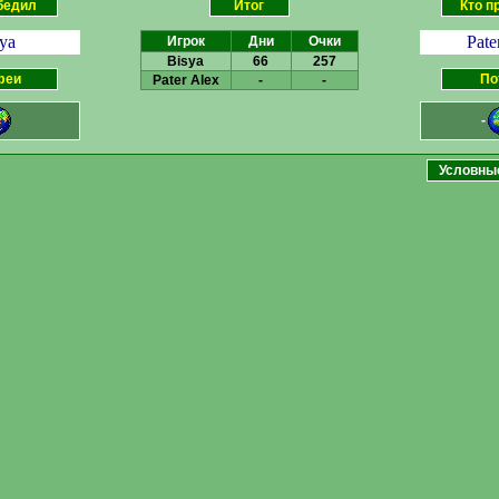
бедил
Итог
Кто п
ya
Pate
Игрок
Дни
Очки
Bisya
66
257
феи
По
Pater Alex
-
-
-
Условны