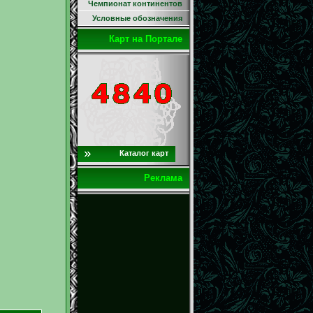
Чемпионат континентов
Условные обозначения
Карт на Портале
Каталог карт
Реклама