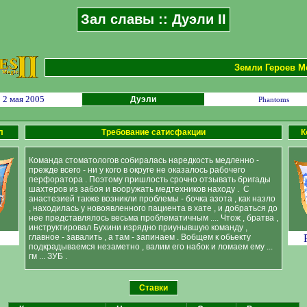
Зал славы :: Дуэли II
Земли Героев Ме
2 мая 2005
Дуэли
Phantoms
л
Требование сатисфакции
К
Команда стоматологов собиралась наредкость медленно -
прежде всего - ни у кого в округе не оказалось рабочего
перфоратора . Поэтому пришлость срочно отзывать бригады
шахтеров из забоя и вооружать медтехников находу . С
анастезией также возникли проблемы - бочка азота , как назло
, находилась у новоявленного пациента в хате , и добраться до
нее представлялось весьма проблематичным .... Чтож , братва ,
инструктировал Бухини изрядно приунывшую команду ,
главное - завалить , а там - запинаем . Вобщем к обьекту
подкрадываемся незаметно , валим его набок и ломаем ему ...
гм ... ЗУБ .
Ставки