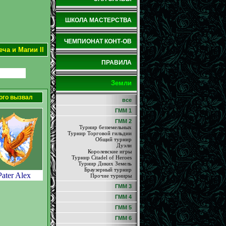
ШКОЛА МАСТЕРСТВА
ЧЕМПИОНАТ КОНТ-ОВ
ча и Магии II
ПРАВИЛА
Земли
ого вызвал
все
ГММ 1
ГММ 2
Турнир безземельных
Турнир Торговой гильдии
Общий турнир
Дуэли
Королевские игры
Турнир Citadel of Heroes
Турнир Диких Земель
Браузерный турнир
Pater Alex
Прочие турниры
ГММ 3
ГММ 4
ГММ 5
ГММ 6