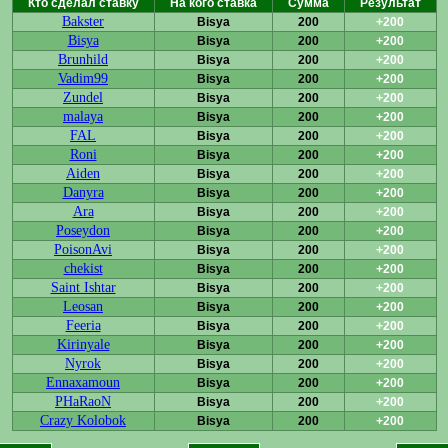
Кто сделал ставку
На кого ставка
Сумма
Результат
Bakster
Bisya
200
+200
Bisya
Bisya
200
+200
Brunhild
Bisya
200
+200
Vadim99
Bisya
200
+200
Zundel
Bisya
200
+200
malaya
Bisya
200
+200
FAL
Bisya
200
+200
Roni
Bisya
200
+200
Aiden
Bisya
200
+200
Danyra
Bisya
200
+200
Ara
Bisya
200
+200
Poseydon
Bisya
200
+200
PoisonAvi
Bisya
200
+200
chekist
Bisya
200
+200
Saint Ishtar
Bisya
200
+200
Leosan
Bisya
200
+200
Feeria
Bisya
200
+200
Kirinyale
Bisya
200
+200
Nyrok
Bisya
200
+200
Ennaxamoun
Bisya
200
+200
PHaRaoN
Bisya
200
+200
Crazy Kolobok
Bisya
200
+200