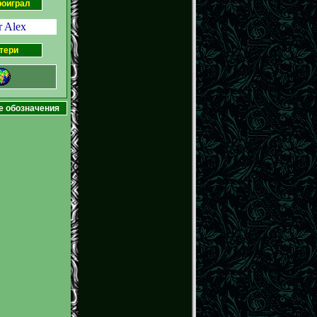
роиграл
r Alex
тери
е обозначения