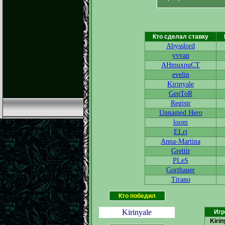
Кто сделал ставку
Abysslord
yvvan
AHmuxpuCT
evelin
Kirinyale
GepToR
Registr
Unnamed Hero
loom
ELri
Anna-Martina
Grettir
PLeS
Gorthauer
Tirano
Кто победил
Kirinyale
Игр
Kirin