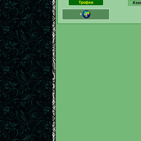
Трофеи
Kse
+