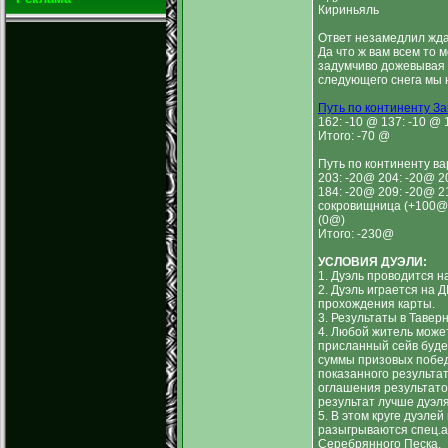
Кириньяль
Ответ незамедлил жда
Да что ж вам всем то м
задумчиво дожевывая г
следующего снега мы 
Путь по континенту За
162: -10 @ 137: -10 @ 
Итого: -70 @
Путь по континенту ва
203: -20@ 204: -20@ 2
184: -20@ 209: -20@ 2
сокровищница (+100@) 
(0@)
Итого: -230@
УСЛОВИЯ ДУЭЛИ:
1. Дуэль проводится н
2. Дуэль играется на Д
прохождения карты.
3. Результаты в Тавер
4. Любой житель може
присланный сейв буде
суммы призовых побед
показанного результа
оглашения результато
результат лучше дуэля
5. В этом круге дуэлей
разыгрываются спец.а
Серебрянного Песка.