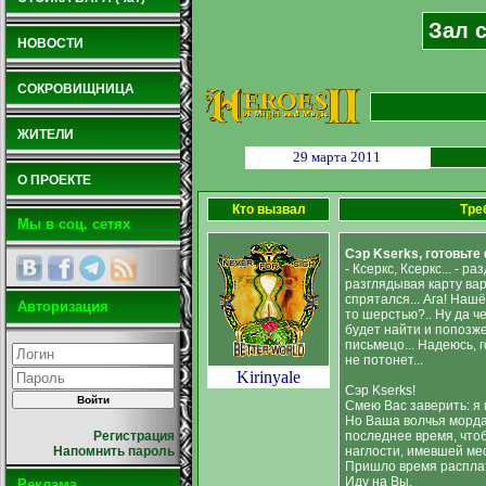
Зал с
НОВОСТИ
СОКРОВИЩНИЦА
ЖИТЕЛИ
29 марта 2011
О ПРОЕКТЕ
Кто вызвал
Тре
Мы в соц. сетях
Сэр Kserks, готовьте
- Ксеркс, Ксеркс... - 
разглядывая карту вар
спрятался... Ага! Нашё
Авторизация
то шерстью?.. Ну да ч
будет найти и попозже
письмецо... Надеюсь, 
не потонет...
Kirinyale
Сэр Kserks!
Смею Вас заверить: я
Но Ваша волчья морда
последнее время, что
Регистрация
наглости, имевшей мес
Напомнить пароль
Пришло время расплат
Иду на Вы.
Реклама